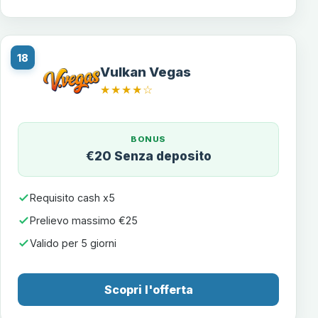
18
Vulkan Vegas
★★★★☆
BONUS
€20 Senza deposito
Requisito cash x5
Prelievo massimo €25
Valido per 5 giorni
Scopri l'offerta