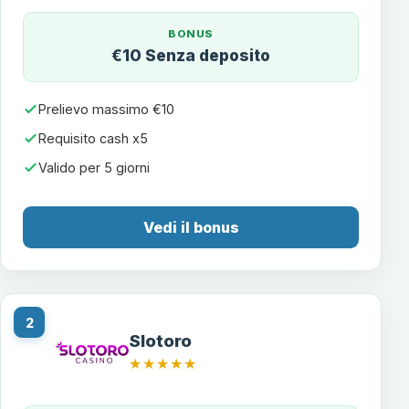
BONUS
€10 Senza deposito
Prelievo massimo €10
Requisito cash x5
Valido per 5 giorni
Vedi il bonus
2
Slotoro
★★★★★