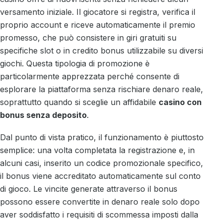
versamento iniziale. Il giocatore si registra, verifica il
proprio account e riceve automaticamente il premio
promesso, che può consistere in giri gratuiti su
specifiche slot o in credito bonus utilizzabile su diversi
giochi. Questa tipologia di promozione è
particolarmente apprezzata perché consente di
esplorare la piattaforma senza rischiare denaro reale,
soprattutto quando si sceglie un affidabile
casino con
bonus senza deposito
.
Dal punto di vista pratico, il funzionamento è piuttosto
semplice: una volta completata la registrazione e, in
alcuni casi, inserito un codice promozionale specifico,
il bonus viene accreditato automaticamente sul conto
di gioco. Le vincite generate attraverso il bonus
possono essere convertite in denaro reale solo dopo
aver soddisfatto i requisiti di scommessa imposti dalla