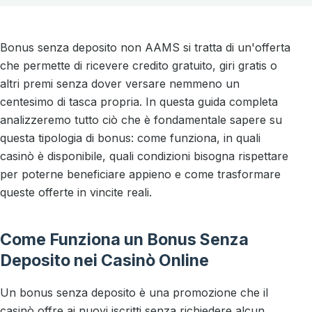
Bonus senza deposito non AAMS si tratta di un'offerta
che permette di ricevere credito gratuito, giri gratis o
altri premi senza dover versare nemmeno un
centesimo di tasca propria. In questa guida completa
analizzeremo tutto ciò che è fondamentale sapere su
questa tipologia di bonus: come funziona, in quali
casinò è disponibile, quali condizioni bisogna rispettare
per poterne beneficiare appieno e come trasformare
queste offerte in vincite reali.
Come Funziona un Bonus Senza
Deposito nei Casinò Online
Un bonus senza deposito è una promozione che il
casinò offre ai nuovi iscritti senza richiedere alcun