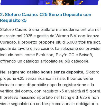
2. Slotoro Casino: €25 Senza Deposito con
Requisito x5
Slotoro Casino è una piattaforma moderna entrata nel
mercato nel 2025 e gestita da Wiraon B.V. con licenza
Curaçao. Il progetto propone più di 5.000 titoli tra slot,
giochi da tavolo e live casino. La selezione dei provider
include nomi come Evolution, Play'n GO e Betsoft,
offrendo un catalogo articolato su più categorie.
Nel segmento
casino bonus senza deposito
, Slotoro
propone €25 senza ricarica iniziale. Il bonus viene
indicato come disponibile dopo la registrazione e la
verifica del conto, con requisito x5 e validità di 5 giorni.
Il prelievo massimo riportato nel listing è di €25 e non
viene segnalato un codice promozionale obbligatorio.