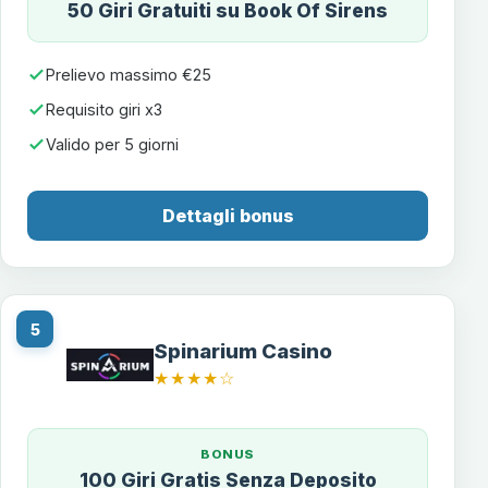
50 Giri Gratuiti su Book Of Sirens
Prelievo massimo €25
Requisito giri x3
Valido per 5 giorni
Dettagli bonus
5
Spinarium Casino
★★★★☆
BONUS
100 Giri Gratis Senza Deposito