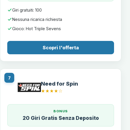
Giri gratuiti: 100
Nessuna ricarica richiesta
Gioco: Hot Triple Sevens
Scopri l'offerta
7
Need for Spin
★★★★☆
BONUS
20 Giri Gratis Senza Deposito