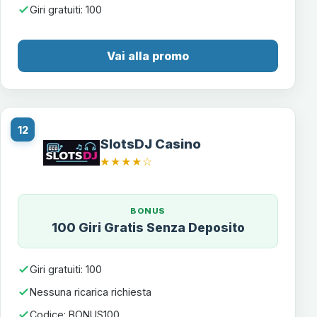
Giri gratuiti: 100
Vai alla promo
12
SlotsDJ Casino
★★★★☆
BONUS
100 Giri Gratis Senza Deposito
Giri gratuiti: 100
Nessuna ricarica richiesta
Codice: BONUS100