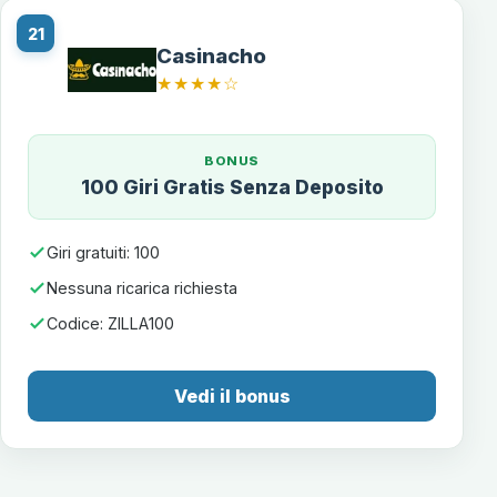
21
Casinacho
★★★★☆
BONUS
100 Giri Gratis Senza Deposito
Giri gratuiti: 100
Nessuna ricarica richiesta
Codice: ZILLA100
Vedi il bonus