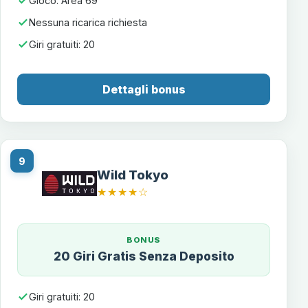
Gioco: Area 69
Nessuna ricarica richiesta
Giri gratuiti: 20
Dettagli bonus
9
Wild Tokyo
★★★★☆
BONUS
20 Giri Gratis Senza Deposito
Giri gratuiti: 20