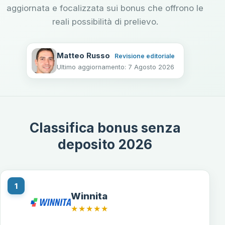
aggiornata e focalizzata sui bonus che offrono le
reali possibilità di prelievo.
Matteo Russo
Revisione editoriale
Ultimo aggiornamento: 7 Agosto 2026
Classifica bonus senza
deposito 2026
1
Winnita
★★★★★