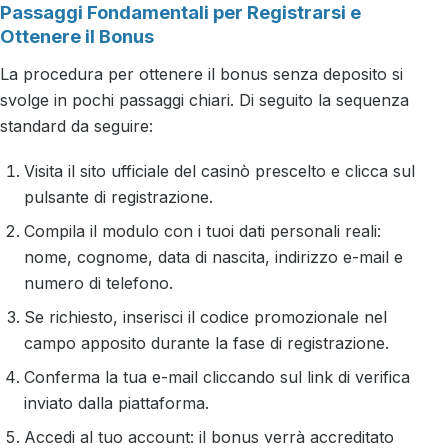
Passaggi Fondamentali per Registrarsi e
Ottenere il Bonus
La procedura per ottenere il bonus senza deposito si
svolge in pochi passaggi chiari. Di seguito la sequenza
standard da seguire:
Visita il sito ufficiale del casinò prescelto e clicca sul
pulsante di registrazione.
Compila il modulo con i tuoi dati personali reali:
nome, cognome, data di nascita, indirizzo e-mail e
numero di telefono.
Se richiesto, inserisci il codice promozionale nel
campo apposito durante la fase di registrazione.
Conferma la tua e-mail cliccando sul link di verifica
inviato dalla piattaforma.
Accedi al tuo account: il bonus verrà accreditato