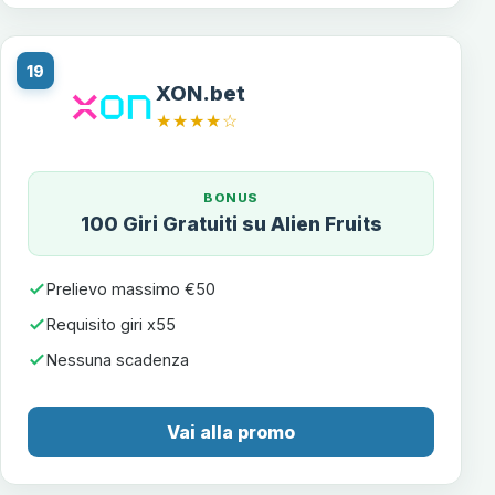
19
XON.bet
★★★★☆
BONUS
100 Giri Gratuiti su Alien Fruits
Prelievo massimo €50
Requisito giri x55
Nessuna scadenza
Vai alla promo