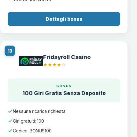
Dettagli bonus
13
Fridayroll Casino
★★★★☆
BONUS
100 Giri Gratis Senza Deposito
Nessuna ricarica richiesta
Giri gratuiti: 100
Codice: BONUS100