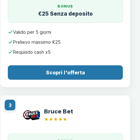
BONUS
€25 Senza deposito
Valido per 5 giorni
Prelievo massimo €25
Requisito cash x5
Scopri l'offerta
3
Bruce Bet
★★★★★