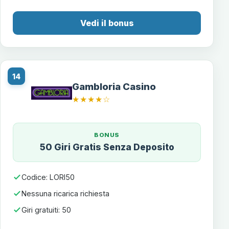
Vedi il bonus
14
Gambloria Casino
★★★★☆
BONUS
50 Giri Gratis Senza Deposito
Codice: LORI50
Nessuna ricarica richiesta
Giri gratuiti: 50