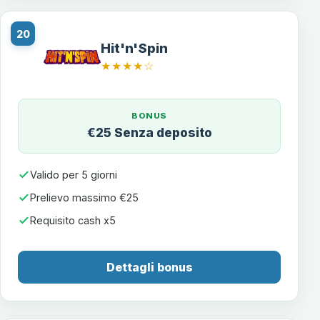
20
Hit'n'Spin
★★★★☆
BONUS
€25 Senza deposito
Valido per 5 giorni
Prelievo massimo €25
Requisito cash x5
Dettagli bonus