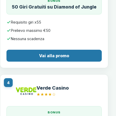
BONUS
50 Giri Gratuiti su Diamond of Jungle
Requisito giri x55
Prelievo massimo €50
Nessuna scadenza
Vai alla promo
4
Verde Casino
★★★★☆
BONUS