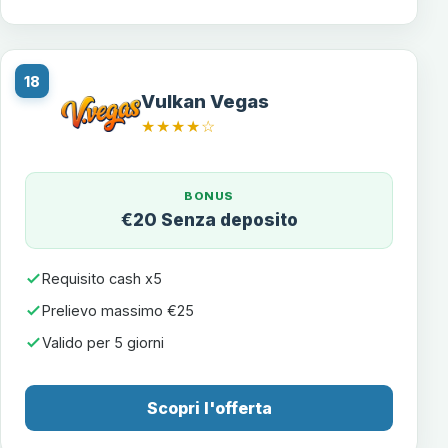
18
Vulkan Vegas
★★★★☆
BONUS
€20 Senza deposito
Requisito cash x5
Prelievo massimo €25
Valido per 5 giorni
Scopri l'offerta