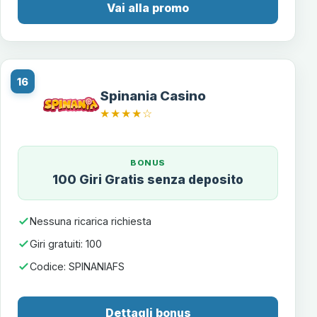
Vai alla promo
16
Spinania Casino
★★★★☆
BONUS
100 Giri Gratis senza deposito
Nessuna ricarica richiesta
Giri gratuiti: 100
Codice: SPINANIAFS
Dettagli bonus