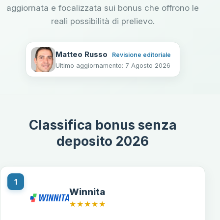
aggiornata e focalizzata sui bonus che offrono le
reali possibilità di prelievo.
Matteo Russo
Revisione editoriale
Ultimo aggiornamento: 7 Agosto 2026
Classifica bonus senza
deposito 2026
1
Winnita
★★★★★