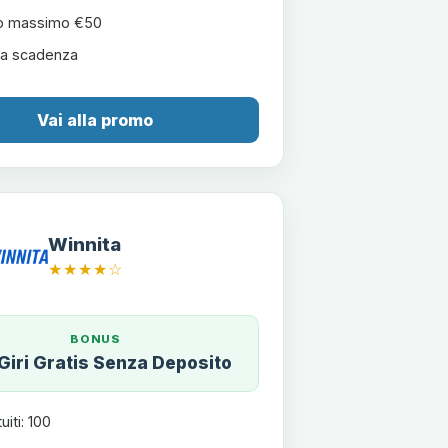
vo massimo €50
a scadenza
Vai alla promo
Winnita
★★★★☆
BONUS
Giri Gratis Senza Deposito
uiti: 100