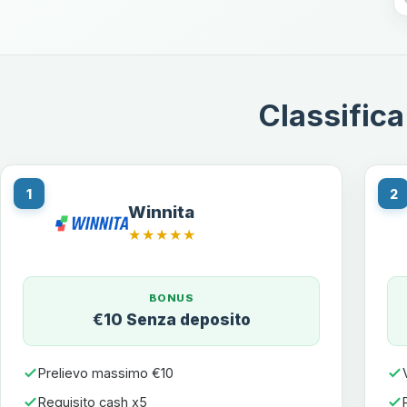
Classific
1
2
Winnita
★★★★★
BONUS
€10 Senza deposito
Prelievo massimo €10
Requisito cash x5