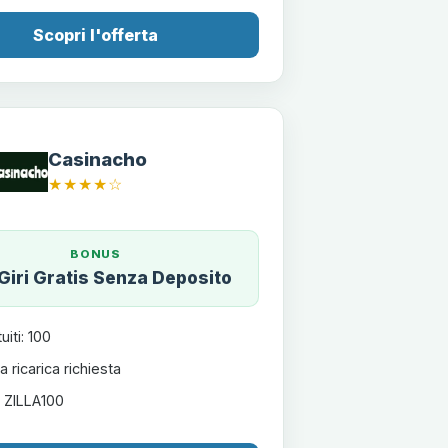
Scopri l'offerta
Casinacho
★★★★☆
BONUS
Giri Gratis Senza Deposito
uiti: 100
 ricarica richiesta
 ZILLA100