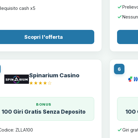
Prelie
Requisito cash x5
Nessun
Scopri l'offerta
6
Spinarium Casino
★★★★☆
BONUS
100 Giri Gratis Senza Deposito
100 
Codice: ZLLA100
Giri grat