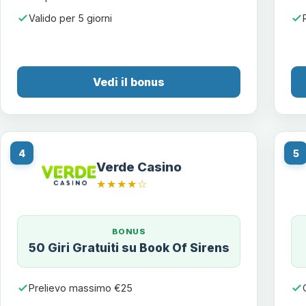
Valido per 5 giorni
Vedi il bonus
4
5
Verde Casino
★★★★☆
BONUS
50 Giri Gratuiti su Book Of Sirens
Prelievo massimo €25