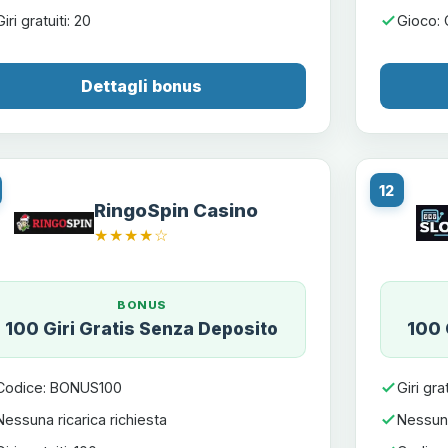
Giri gratuiti: 20
Gioco:
Dettagli bonus
12
RingoSpin Casino
★★★★☆
BONUS
100 Giri Gratis Senza Deposito
100 
Codice: BONUS100
Giri grat
Nessuna ricarica richiesta
Nessuna