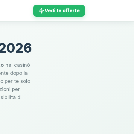
Vedi le offerte
 2026
to
nei casinò
ente dopo la
o per te solo
zioni per
ibilità di