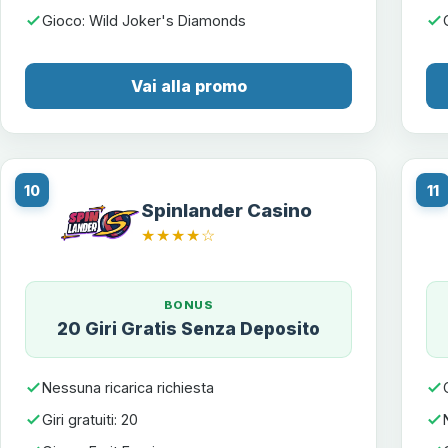
Gioco: Wild Joker's Diamonds
Vai alla promo
10
11
Spinlander Casino
★★★★☆
BONUS
20 Giri Gratis Senza Deposito
Nessuna ricarica richiesta
Giri gratuiti: 20