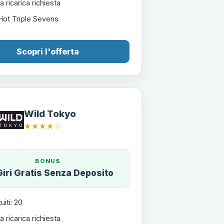
 ricarica richiesta
Hot Triple Sevens
Scopri l'offerta
Wild Tokyo
★★★★☆
BONUS
Giri Gratis Senza Deposito
uiti: 20
 ricarica richiesta