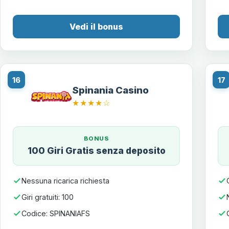
Vedi il bonus
16
17
Spinania Casino
★★★★☆
BONUS
100 Giri Gratis senza deposito
Nessuna ricarica richiesta
Giri gratuiti: 100
Codice: SPINANIAFS