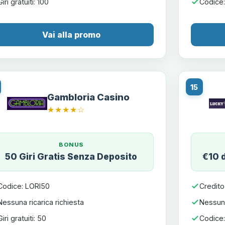
Giri gratuiti: 100
Codice
Vai alla promo
15
Gambloria Casino
★★★★☆
BONUS
50 Giri Gratis Senza Deposito
€10 d
Codice: LORI50
Credito
Nessuna ricarica richiesta
Nessuna
Giri gratuiti: 50
Codice