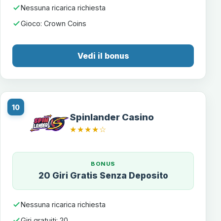
Nessuna ricarica richiesta
Gioco: Crown Coins
Vedi il bonus
10
Spinlander Casino
★★★★☆
BONUS
20 Giri Gratis Senza Deposito
Nessuna ricarica richiesta
Giri gratuiti: 20