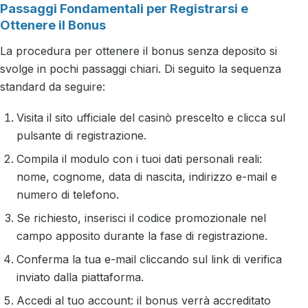
Passaggi Fondamentali per Registrarsi e
Ottenere il Bonus
La procedura per ottenere il bonus senza deposito si
svolge in pochi passaggi chiari. Di seguito la sequenza
standard da seguire:
Visita il sito ufficiale del casinò prescelto e clicca sul
pulsante di registrazione.
Compila il modulo con i tuoi dati personali reali:
nome, cognome, data di nascita, indirizzo e-mail e
numero di telefono.
Se richiesto, inserisci il codice promozionale nel
campo apposito durante la fase di registrazione.
Conferma la tua e-mail cliccando sul link di verifica
inviato dalla piattaforma.
Accedi al tuo account: il bonus verrà accreditato