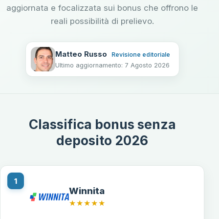
aggiornata e focalizzata sui bonus che offrono le
reali possibilità di prelievo.
Matteo Russo
Revisione editoriale
Ultimo aggiornamento: 7 Agosto 2026
Classifica bonus senza
deposito 2026
1
Winnita
★★★★★