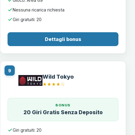
Gioco: Area 69
Nessuna ricarica richiesta
Giri gratuiti: 20
Dettagli bonus
9
Wild Tokyo
★★★★☆
BONUS
20 Giri Gratis Senza Deposito
Giri gratuiti: 20