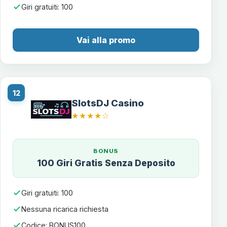
Giri gratuiti: 100
Vai alla promo
12
SlotsDJ Casino
★★★★☆
BONUS
100 Giri Gratis Senza Deposito
Giri gratuiti: 100
Nessuna ricarica richiesta
Codice: BONUS100