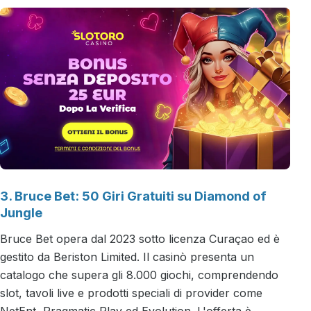
3. Bruce Bet: 50 Giri Gratuiti su Diamond of
Jungle
Bruce Bet opera dal 2023 sotto licenza Curaçao ed è
gestito da Beriston Limited. Il casinò presenta un
catalogo che supera gli 8.000 giochi, comprendendo
slot, tavoli live e prodotti speciali di provider come
NetEnt, Pragmatic Play ed Evolution. L'offerta è