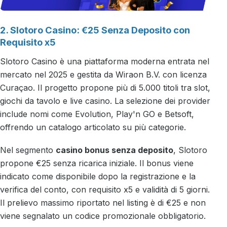
2. Slotoro Casino: €25 Senza Deposito con
Requisito x5
Slotoro Casino è una piattaforma moderna entrata nel
mercato nel 2025 e gestita da Wiraon B.V. con licenza
Curaçao. Il progetto propone più di 5.000 titoli tra slot,
giochi da tavolo e live casino. La selezione dei provider
include nomi come Evolution, Play'n GO e Betsoft,
offrendo un catalogo articolato su più categorie.
Nel segmento
casino bonus senza deposito
, Slotoro
propone €25 senza ricarica iniziale. Il bonus viene
indicato come disponibile dopo la registrazione e la
verifica del conto, con requisito x5 e validità di 5 giorni.
Il prelievo massimo riportato nel listing è di €25 e non
viene segnalato un codice promozionale obbligatorio.