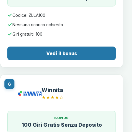
Codice: ZLLA100
Nessuna ricarica richiesta
Giri gratuiti: 100
Vedi il bonus
6
Winnita
★★★★☆
BONUS
100 Giri Gratis Senza Deposito