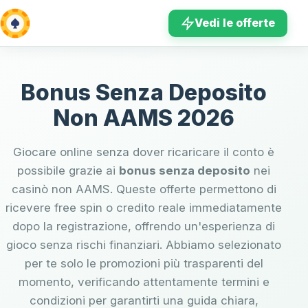
Vedi le offerte
Bonus Senza Deposito
Non AAMS 2026
Giocare online senza dover ricaricare il conto è
possibile grazie ai
bonus senza deposito
nei
casinò non AAMS. Queste offerte permettono di
ricevere free spin o credito reale immediatamente
dopo la registrazione, offrendo un'esperienza di
gioco senza rischi finanziari. Abbiamo selezionato
per te solo le promozioni più trasparenti del
momento, verificando attentamente termini e
condizioni per garantirti una guida chiara,