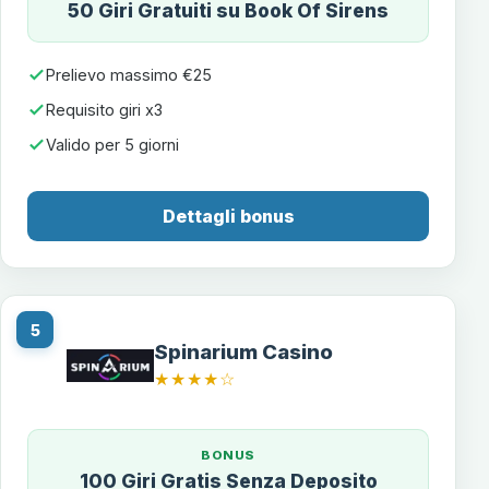
50 Giri Gratuiti su Book Of Sirens
Prelievo massimo €25
Requisito giri x3
Valido per 5 giorni
Dettagli bonus
5
Spinarium Casino
★★★★☆
BONUS
100 Giri Gratis Senza Deposito