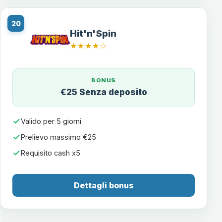
20
Hit'n'Spin
★★★★☆
BONUS
€25 Senza deposito
Valido per 5 giorni
Prelievo massimo €25
Requisito cash x5
Dettagli bonus