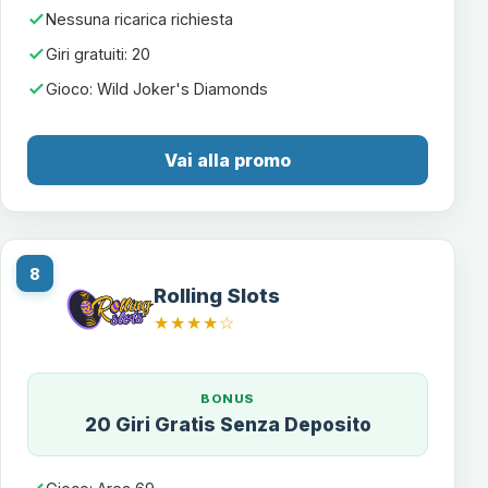
Nessuna ricarica richiesta
Giri gratuiti: 20
Gioco: Wild Joker's Diamonds
Vai alla promo
8
Rolling Slots
★★★★☆
BONUS
20 Giri Gratis Senza Deposito