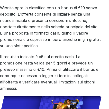
Winnita apre la classifica con un bonus di €10 senza
deposito. L'offerta consente di iniziare senza una
ricarica iniziale e presenta condizioni sintetiche,
riportate direttamente nella scheda principale del sito.
È una proposta in formato cash, quindi il valore
promozionale è espresso in euro anziché in giri gratuiti
su una slot specifica.
Il requisito indicato è x5 sul credito cash. La
promozione resta valida per 5 giorni e prevede un
prelievo massimo di €10. Prima di utilizzare il bonus è
comunque necessario leggere i termini collegati
all'offerta e verificare eventuali limitazioni sui giochi
ammessi.