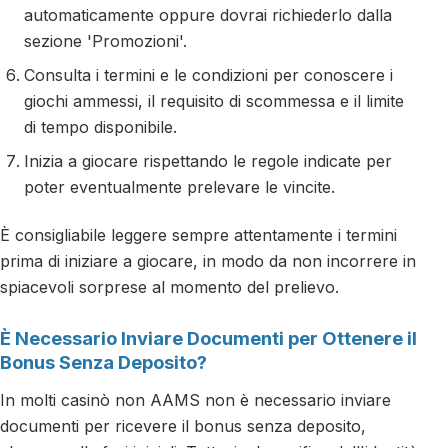
automaticamente oppure dovrai richiederlo dalla
sezione 'Promozioni'.
Consulta i termini e le condizioni per conoscere i
giochi ammessi, il requisito di scommessa e il limite
di tempo disponibile.
Inizia a giocare rispettando le regole indicate per
poter eventualmente prelevare le vincite.
È consigliabile leggere sempre attentamente i termini
prima di iniziare a giocare, in modo da non incorrere in
spiacevoli sorprese al momento del prelievo.
È Necessario Inviare Documenti per Ottenere il
Bonus Senza Deposito?
In molti casinò non AAMS non è necessario inviare
documenti per ricevere il bonus senza deposito,