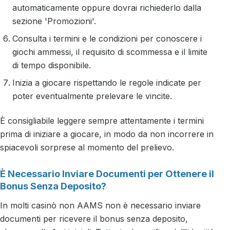
automaticamente oppure dovrai richiederlo dalla
sezione 'Promozioni'.
Consulta i termini e le condizioni per conoscere i
giochi ammessi, il requisito di scommessa e il limite
di tempo disponibile.
Inizia a giocare rispettando le regole indicate per
poter eventualmente prelevare le vincite.
È consigliabile leggere sempre attentamente i termini
prima di iniziare a giocare, in modo da non incorrere in
spiacevoli sorprese al momento del prelievo.
È Necessario Inviare Documenti per Ottenere il
Bonus Senza Deposito?
In molti casinò non AAMS non è necessario inviare
documenti per ricevere il bonus senza deposito,