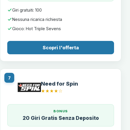
Giri gratuiti: 100
Nessuna ricarica richiesta
Gioco: Hot Triple Sevens
Scopri l'offerta
7
Need for Spin
★★★★☆
BONUS
20 Giri Gratis Senza Deposito