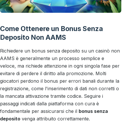
Come Ottenere un Bonus Senza
Deposito Non AAMS
Richiedere un bonus senza deposito su un casinò non
AAMS è generalmente un processo semplice e
veloce, ma richiede attenzione in ogni singola fase per
evitare di perdere il diritto alla promozione. Molti
giocatori perdono il bonus per errori banali durante la
registrazione, come l'inserimento di dati non corretti o
la mancata attivazione tramite codice. Seguire i
passaggi indicati dalla piattaforma con cura è
fondamentale per assicurarsi che il
bonus senza
deposito
venga attribuito correttamente.