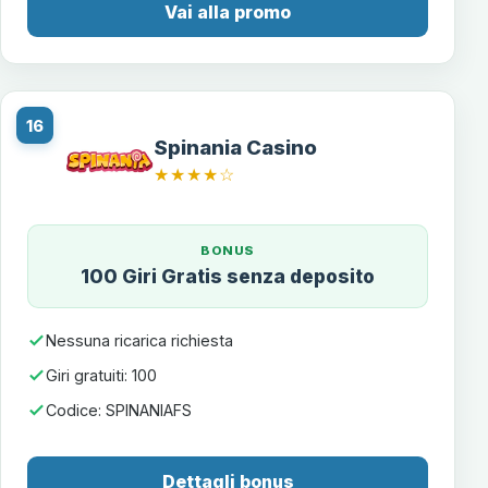
Vai alla promo
16
Spinania Casino
★★★★☆
BONUS
100 Giri Gratis senza deposito
Nessuna ricarica richiesta
Giri gratuiti: 100
Codice: SPINANIAFS
Dettagli bonus