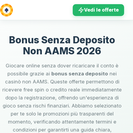
Vedi le offerte
Bonus Senza Deposito
Non AAMS 2026
Giocare online senza dover ricaricare il conto è
possibile grazie ai
bonus senza deposito
nei
casinò non AAMS. Queste offerte permettono di
ricevere free spin o credito reale immediatamente
dopo la registrazione, offrendo un'esperienza di
gioco senza rischi finanziari. Abbiamo selezionato
per te solo le promozioni più trasparenti del
momento, verificando attentamente termini e
condizioni per garantirti una guida chiara,