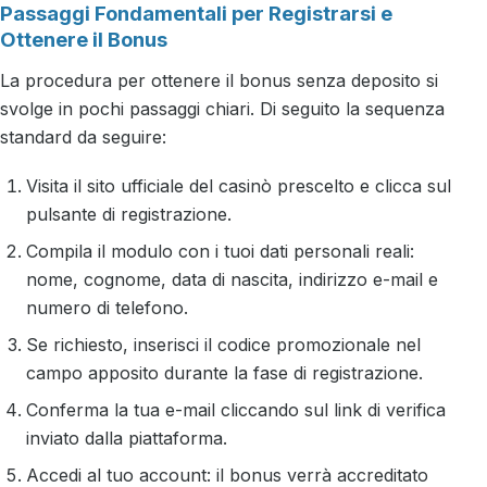
Passaggi Fondamentali per Registrarsi e
Ottenere il Bonus
La procedura per ottenere il bonus senza deposito si
svolge in pochi passaggi chiari. Di seguito la sequenza
standard da seguire:
Visita il sito ufficiale del casinò prescelto e clicca sul
pulsante di registrazione.
Compila il modulo con i tuoi dati personali reali:
nome, cognome, data di nascita, indirizzo e-mail e
numero di telefono.
Se richiesto, inserisci il codice promozionale nel
campo apposito durante la fase di registrazione.
Conferma la tua e-mail cliccando sul link di verifica
inviato dalla piattaforma.
Accedi al tuo account: il bonus verrà accreditato