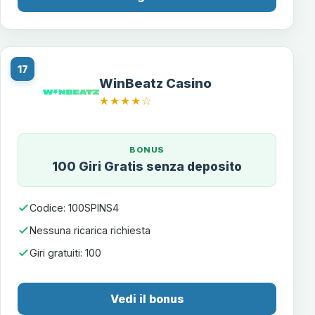
17
WinBeatz Casino
★★★★☆
BONUS
100 Giri Gratis senza deposito
Codice: 100SPINS4
Nessuna ricarica richiesta
Giri gratuiti: 100
Vedi il bonus