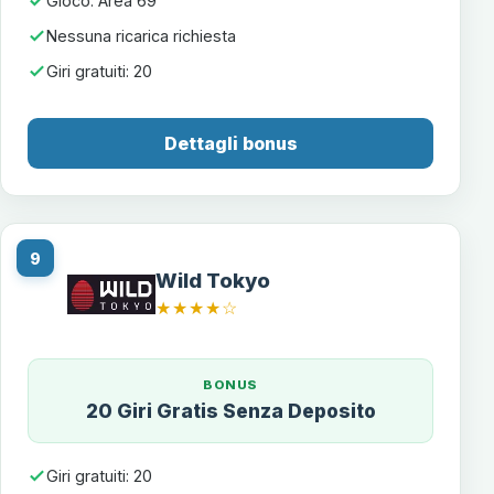
Gioco: Area 69
Nessuna ricarica richiesta
Giri gratuiti: 20
Dettagli bonus
9
Wild Tokyo
★★★★☆
BONUS
20 Giri Gratis Senza Deposito
Giri gratuiti: 20