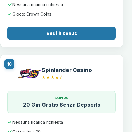
Nessuna ricarica richiesta
Gioco: Crown Coins
Vedi il bonus
10
Spinlander Casino
★★★★☆
BONUS
20 Giri Gratis Senza Deposito
Nessuna ricarica richiesta
Giri gratuiti: 20