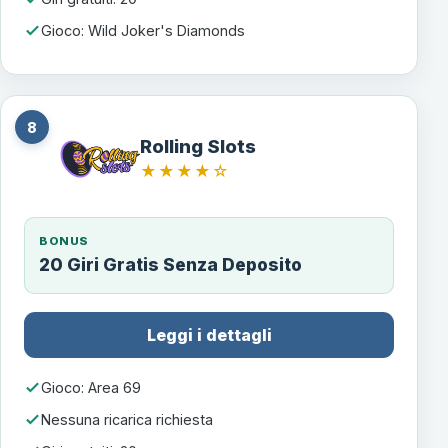
Gioco: Wild Joker's Diamonds
8
Rolling Slots
★★★★☆
BONUS
20 Giri Gratis Senza Deposito
Leggi i dettagli
Gioco: Area 69
Nessuna ricarica richiesta