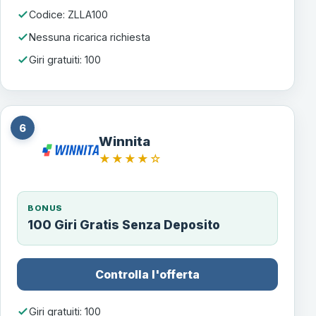
Codice: ZLLA100
Nessuna ricarica richiesta
Giri gratuiti: 100
6
Winnita
★★★★☆
BONUS
100 Giri Gratis Senza Deposito
Controlla l'offerta
Giri gratuiti: 100