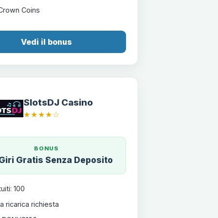
 Crown Coins
Vedi il bonus
SlotsDJ Casino
★★★★☆
BONUS
Giri Gratis Senza Deposito
uiti: 100
 ricarica richiesta