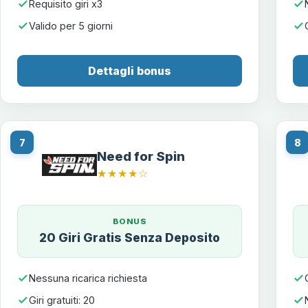
Requisito giri x3
Valido per 5 giorni
Dettagli bonus
7
8
Need for Spin
★★★★☆
BONUS
20 Giri Gratis Senza Deposito
Nessuna ricarica richiesta
Giri gratuiti: 20