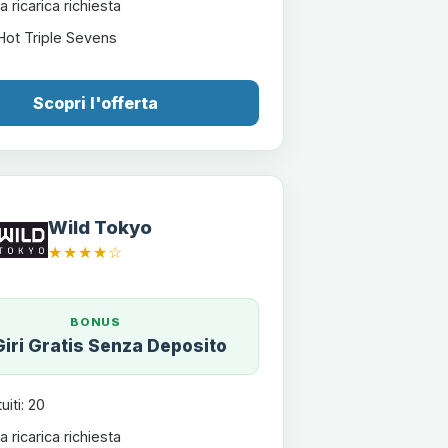
 ricarica richiesta
Hot Triple Sevens
Scopri l'offerta
Wild Tokyo
★★★★☆
BONUS
Giri Gratis Senza Deposito
uiti: 20
 ricarica richiesta