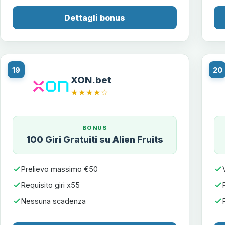
Dettagli bonus
19
20
XON.bet
★★★★☆
BONUS
100 Giri Gratuiti su Alien Fruits
Prelievo massimo €50
Requisito giri x55
Nessuna scadenza