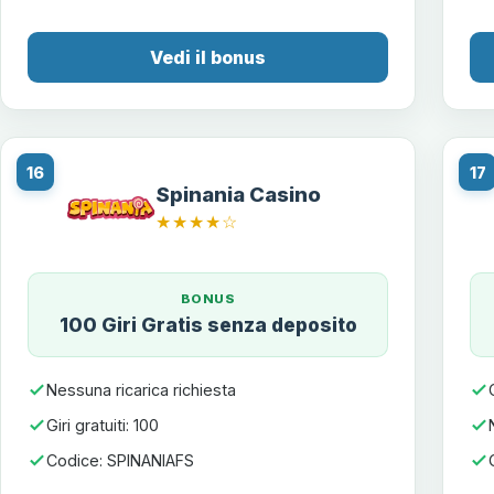
Vedi il bonus
16
17
Spinania Casino
★★★★☆
BONUS
100 Giri Gratis senza deposito
Nessuna ricarica richiesta
Giri gratuiti: 100
Codice: SPINANIAFS