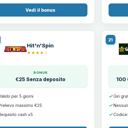
Vedi il bonus
21
Hit'n'Spin
★★★★☆
BONUS
€25 Senza deposito
100 
Valido per 5 giorni
Giri grat
Prelievo massimo €25
Nessuna
Requisito cash x5
Codice: