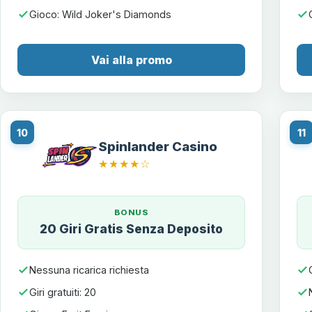
Gioco: Wild Joker's Diamonds
Vai alla promo
10
11
Spinlander Casino
★★★★☆
BONUS
20 Giri Gratis Senza Deposito
Nessuna ricarica richiesta
Giri gratuiti: 20