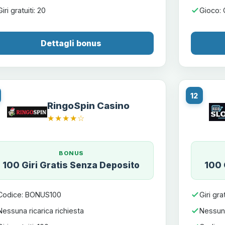
Giri gratuiti: 20
Gioco:
Dettagli bonus
12
RingoSpin Casino
★★★★☆
BONUS
100 Giri Gratis Senza Deposito
100 
Codice: BONUS100
Giri grat
Nessuna ricarica richiesta
Nessuna