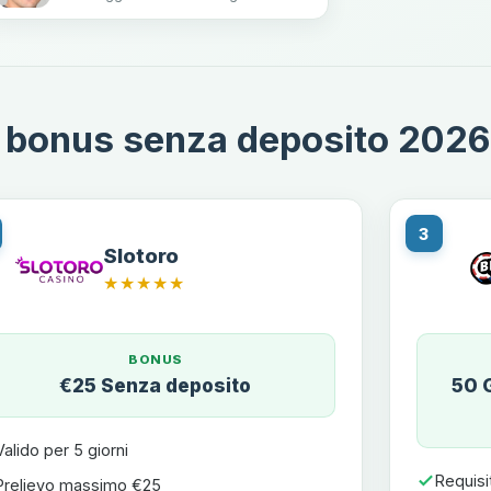
a bonus senza deposito 2026
3
Slotoro
★★★★★
BONUS
€25 Senza deposito
50 G
Valido per 5 giorni
Requisi
Prelievo massimo €25