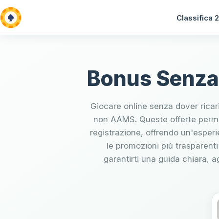
Classifica 
Bonus Senza
Giocare online senza dover ricari
non AAMS. Queste offerte perme
registrazione, offrendo un'esperi
le promozioni più trasparent
garantirti una guida chiara, a