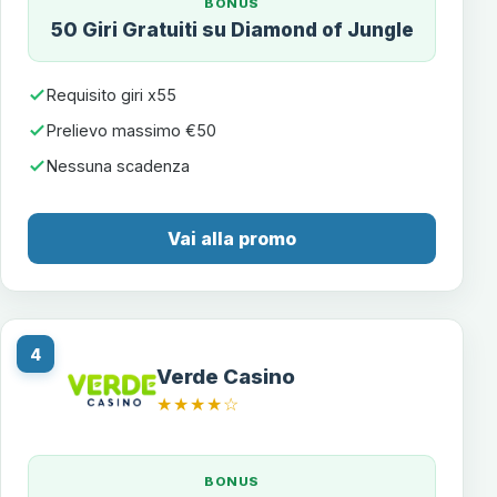
BONUS
50 Giri Gratuiti su Diamond of Jungle
Requisito giri x55
Prelievo massimo €50
Nessuna scadenza
Vai alla promo
4
Verde Casino
★★★★☆
BONUS