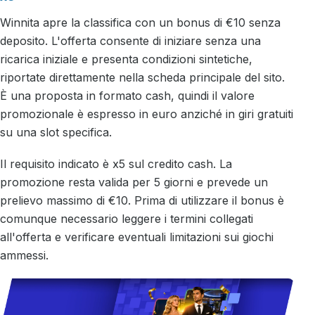
Winnita apre la classifica con un bonus di €10 senza
deposito. L'offerta consente di iniziare senza una
ricarica iniziale e presenta condizioni sintetiche,
riportate direttamente nella scheda principale del sito.
È una proposta in formato cash, quindi il valore
promozionale è espresso in euro anziché in giri gratuiti
su una slot specifica.
Il requisito indicato è x5 sul credito cash. La
promozione resta valida per 5 giorni e prevede un
prelievo massimo di €10. Prima di utilizzare il bonus è
comunque necessario leggere i termini collegati
all'offerta e verificare eventuali limitazioni sui giochi
ammessi.