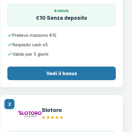
BONUS
€10 Senza deposito
Prelievo massimo €10
Requisito cash x5
Valido per 5 giorni
Vedi il bonus
2
Slotoro
★★★★★