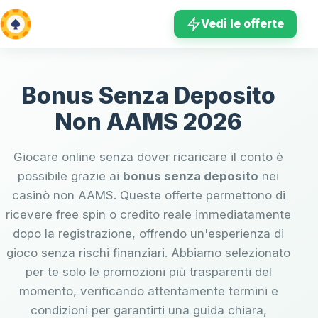
Vedi le offerte
Bonus Senza Deposito
Non AAMS 2026
Giocare online senza dover ricaricare il conto è
possibile grazie ai
bonus senza deposito
nei
casinò non AAMS. Queste offerte permettono di
ricevere free spin o credito reale immediatamente
dopo la registrazione, offrendo un'esperienza di
gioco senza rischi finanziari. Abbiamo selezionato
per te solo le promozioni più trasparenti del
momento, verificando attentamente termini e
condizioni per garantirti una guida chiara,