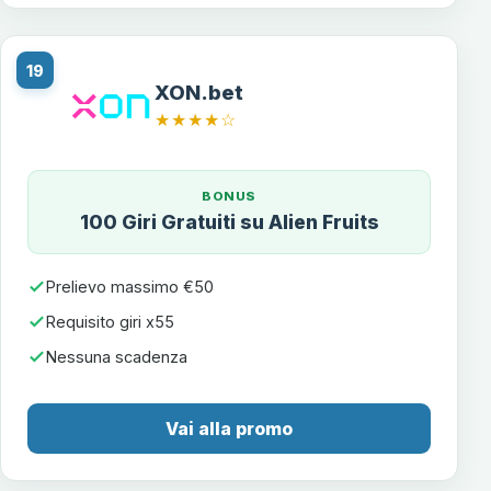
19
XON.bet
★★★★☆
BONUS
100 Giri Gratuiti su Alien Fruits
Prelievo massimo €50
Requisito giri x55
Nessuna scadenza
Vai alla promo