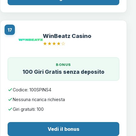
17
WinBeatz Casino
★★★★☆
BONUS
100 Giri Gratis senza deposito
Codice: 100SPINS4
Nessuna ricarica richiesta
Giri gratuiti: 100
Vedi il bonus