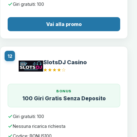
Giri gratuiti: 100
Vai alla promo
12
SlotsDJ Casino
★★★★☆
BONUS
100 Giri Gratis Senza Deposito
Giri gratuiti: 100
Nessuna ricarica richiesta
Codice: BONUS100