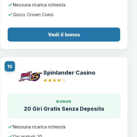
Nessuna ricarica richiesta
Gioco: Crown Coins
Vedi il bonus
10
Spinlander Casino
★★★★☆
BONUS
20 Giri Gratis Senza Deposito
Nessuna ricarica richiesta
Giri gratuiti: 20