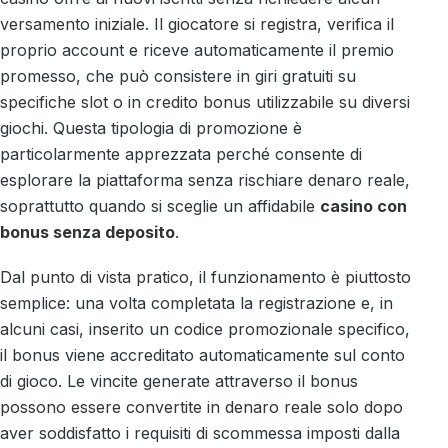
versamento iniziale. Il giocatore si registra, verifica il
proprio account e riceve automaticamente il premio
promesso, che può consistere in giri gratuiti su
specifiche slot o in credito bonus utilizzabile su diversi
giochi. Questa tipologia di promozione è
particolarmente apprezzata perché consente di
esplorare la piattaforma senza rischiare denaro reale,
soprattutto quando si sceglie un affidabile
casino con
bonus senza deposito
.
Dal punto di vista pratico, il funzionamento è piuttosto
semplice: una volta completata la registrazione e, in
alcuni casi, inserito un codice promozionale specifico,
il bonus viene accreditato automaticamente sul conto
di gioco. Le vincite generate attraverso il bonus
possono essere convertite in denaro reale solo dopo
aver soddisfatto i requisiti di scommessa imposti dalla