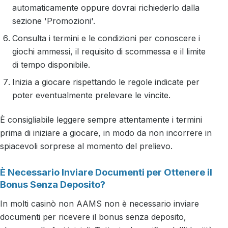
automaticamente oppure dovrai richiederlo dalla
sezione 'Promozioni'.
Consulta i termini e le condizioni per conoscere i
giochi ammessi, il requisito di scommessa e il limite
di tempo disponibile.
Inizia a giocare rispettando le regole indicate per
poter eventualmente prelevare le vincite.
È consigliabile leggere sempre attentamente i termini
prima di iniziare a giocare, in modo da non incorrere in
spiacevoli sorprese al momento del prelievo.
È Necessario Inviare Documenti per Ottenere il
Bonus Senza Deposito?
In molti casinò non AAMS non è necessario inviare
documenti per ricevere il bonus senza deposito,