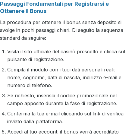
Passaggi Fondamentali per Registrarsi e
Ottenere il Bonus
La procedura per ottenere il bonus senza deposito si
svolge in pochi passaggi chiari. Di seguito la sequenza
standard da seguire:
Visita il sito ufficiale del casinò prescelto e clicca sul
pulsante di registrazione.
Compila il modulo con i tuoi dati personali reali:
nome, cognome, data di nascita, indirizzo e-mail e
numero di telefono.
Se richiesto, inserisci il codice promozionale nel
campo apposito durante la fase di registrazione.
Conferma la tua e-mail cliccando sul link di verifica
inviato dalla piattaforma.
Accedi al tuo account: il bonus verrà accreditato