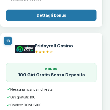
Dettagli bonus
13
Fridayroll Casino
★★★★☆
BONUS
100 Giri Gratis Senza Deposito
Nessuna ricarica richiesta
Giri gratuiti: 100
Codice: BONUS100