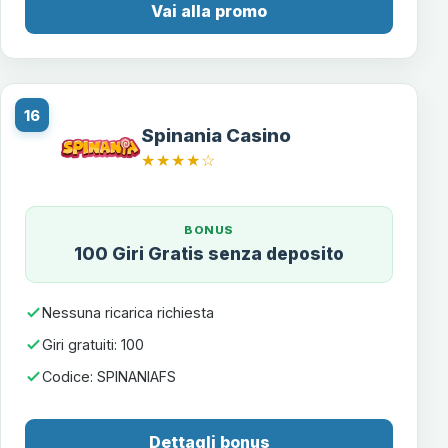
Vai alla promo
16
Spinania Casino
★★★★☆
BONUS
100 Giri Gratis senza deposito
Nessuna ricarica richiesta
Giri gratuiti: 100
Codice: SPINANIAFS
Dettagli bonus