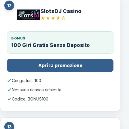
12
SlotsDJ Casino
★★★★☆
BONUS
100 Giri Gratis Senza Deposito
Apri la promozione
Giri gratuiti: 100
Nessuna ricarica richiesta
Codice: BONUS100
13