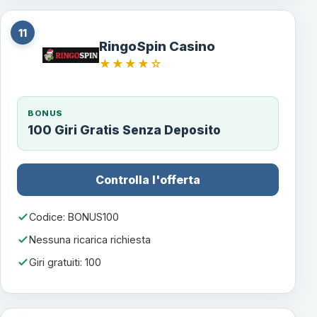
11
RingoSpin Casino
★★★★☆
BONUS
100 Giri Gratis Senza Deposito
Controlla l'offerta
Codice: BONUS100
Nessuna ricarica richiesta
Giri gratuiti: 100