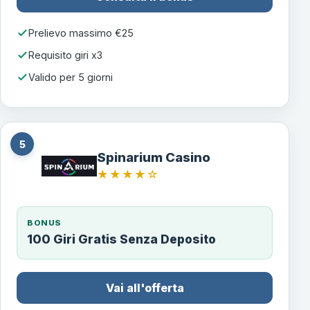
Prelievo massimo €25
Requisito giri x3
Valido per 5 giorni
5
Spinarium Casino
★★★★☆
BONUS
100 Giri Gratis Senza Deposito
Vai all'offerta