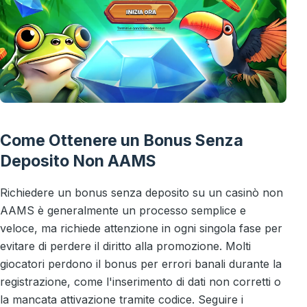
Come Ottenere un Bonus Senza
Deposito Non AAMS
Richiedere un bonus senza deposito su un casinò non
AAMS è generalmente un processo semplice e
veloce, ma richiede attenzione in ogni singola fase per
evitare di perdere il diritto alla promozione. Molti
giocatori perdono il bonus per errori banali durante la
registrazione, come l'inserimento di dati non corretti o
la mancata attivazione tramite codice. Seguire i