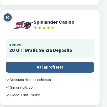
10
Spinlander Casino
★★★★☆
BONUS
20 Giri Gratis Senza Deposito
Vai all'offerta
Nessuna ricarica richiesta
Giri gratuiti: 20
Gioco: Fruit Empire