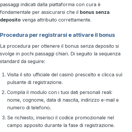
passaggi indicati dalla piattaforma con cura è
fondamentale per assicurarsi che il
bonus senza
deposito
venga attribuito correttamente.
Procedura per registrarsi e attivare il bonus
La procedura per ottenere il bonus senza deposito si
svolge in pochi passaggi chiari. Di seguito la sequenza
standard da seguire:
Visita il sito ufficiale del casinò prescelto e clicca sul
pulsante di registrazione.
Compila il modulo con i tuoi dati personali reali:
nome, cognome, data di nascita, indirizzo e-mail e
numero di telefono.
Se richiesto, inserisci il codice promozionale nel
campo apposito durante la fase di registrazione.