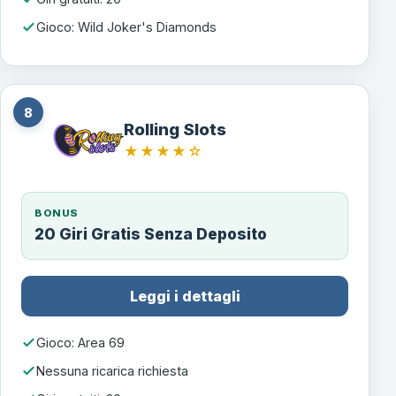
Gioco: Wild Joker's Diamonds
8
Rolling Slots
★★★★☆
BONUS
20 Giri Gratis Senza Deposito
Leggi i dettagli
Gioco: Area 69
Nessuna ricarica richiesta