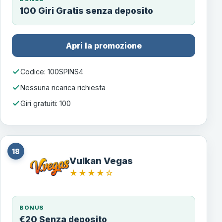
100 Giri Gratis senza deposito
Apri la promozione
Codice: 100SPINS4
Nessuna ricarica richiesta
Giri gratuiti: 100
18
Vulkan Vegas
★★★★☆
BONUS
€20 Senza deposito