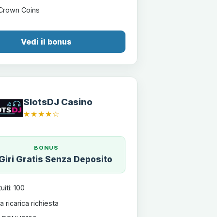
 Crown Coins
Vedi il bonus
SlotsDJ Casino
★★★★☆
BONUS
Giri Gratis Senza Deposito
uiti: 100
 ricarica richiesta