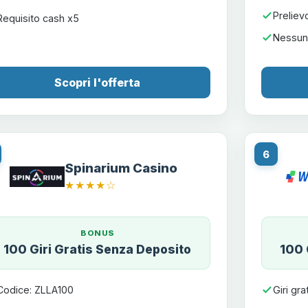
Prelie
Requisito cash x5
Nessun
Scopri l'offerta
6
Spinarium Casino
★★★★☆
BONUS
100 Giri Gratis Senza Deposito
100 
Codice: ZLLA100
Giri grat