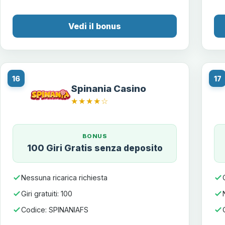
Vedi il bonus
16
17
Spinania Casino
★★★★☆
BONUS
100 Giri Gratis senza deposito
Nessuna ricarica richiesta
Giri gratuiti: 100
Codice: SPINANIAFS