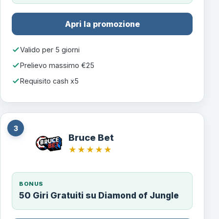
Apri la promozione
Valido per 5 giorni
Prelievo massimo €25
Requisito cash x5
3
Bruce Bet
★★★★★
BONUS
50 Giri Gratuiti su Diamond of Jungle