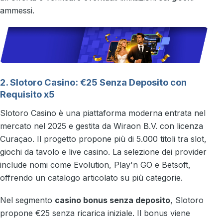
ammessi.
2. Slotoro Casino: €25 Senza Deposito con
Requisito x5
Slotoro Casino è una piattaforma moderna entrata nel
mercato nel 2025 e gestita da Wiraon B.V. con licenza
Curaçao. Il progetto propone più di 5.000 titoli tra slot,
giochi da tavolo e live casino. La selezione dei provider
include nomi come Evolution, Play'n GO e Betsoft,
offrendo un catalogo articolato su più categorie.
Nel segmento
casino bonus senza deposito
, Slotoro
propone €25 senza ricarica iniziale. Il bonus viene