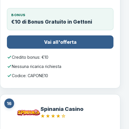
BONUS
€10 di Bonus Gratuito in Gettoni
Vai all'offerta
Credito bonus: €10
Nessuna ricarica richiesta
Codice: CAPONE10
16
Spinania Casino
★★★★☆