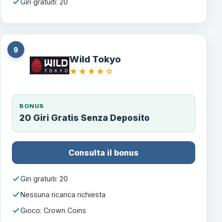
Giri gratuiti: 20
9
Wild Tokyo
★★★★☆
BONUS
20 Giri Gratis Senza Deposito
Consulta il bonus
Giri gratuiti: 20
Nessuna ricarica richiesta
Gioco: Crown Coins