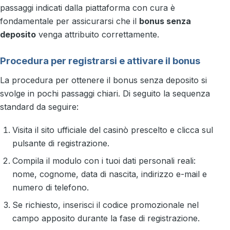
passaggi indicati dalla piattaforma con cura è
fondamentale per assicurarsi che il
bonus senza
deposito
venga attribuito correttamente.
Procedura per registrarsi e attivare il bonus
La procedura per ottenere il bonus senza deposito si
svolge in pochi passaggi chiari. Di seguito la sequenza
standard da seguire:
Visita il sito ufficiale del casinò prescelto e clicca sul
pulsante di registrazione.
Compila il modulo con i tuoi dati personali reali:
nome, cognome, data di nascita, indirizzo e-mail e
numero di telefono.
Se richiesto, inserisci il codice promozionale nel
campo apposito durante la fase di registrazione.