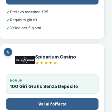
Prelievo massimo €25
Requisito giri x3
Valido per 5 giorni
5
Spinarium Casino
★★★★☆
BONUS
100 Giri Gratis Senza Deposito
Vai all'offerta