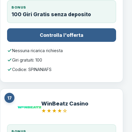
BONUS
100 Giri Gratis senza deposito
Controlla l'offerta
Nessuna ricarica richiesta
Giri gratuiti: 100
Codice: SPINANIAFS
17
WinBeatz Casino
★★★★☆
BONUS