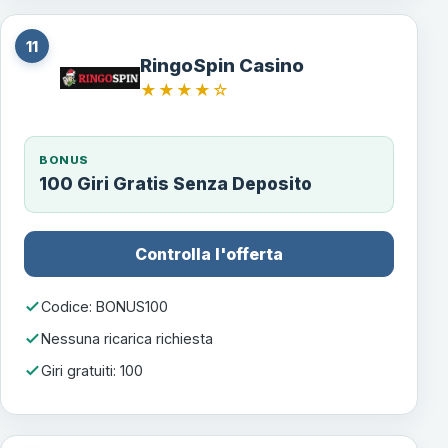
11
RingoSpin Casino
★★★★☆
BONUS
100 Giri Gratis Senza Deposito
Controlla l'offerta
Codice: BONUS100
Nessuna ricarica richiesta
Giri gratuiti: 100