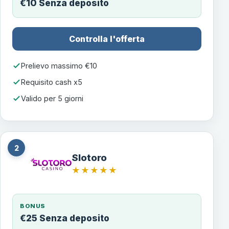
€10 Senza deposito
Controlla l'offerta
Prelievo massimo €10
Requisito cash x5
Valido per 5 giorni
2
Slotoro
★★★★★
BONUS
€25 Senza deposito