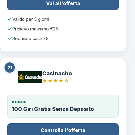
Vai all'offerta
Valido per 5 giorni
Prelievo massimo €25
Requisito cash x5
21
Casinacho
★★★★☆
BONUS
100 Giri Gratis Senza Deposito
Controlla l'offerta