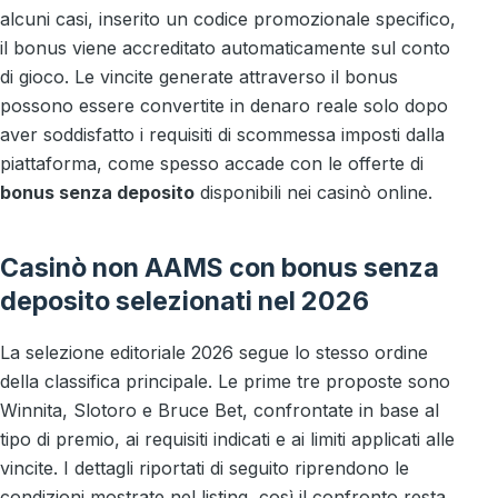
alcuni casi, inserito un codice promozionale specifico,
il bonus viene accreditato automaticamente sul conto
di gioco. Le vincite generate attraverso il bonus
possono essere convertite in denaro reale solo dopo
aver soddisfatto i requisiti di scommessa imposti dalla
piattaforma, come spesso accade con le offerte di
bonus senza deposito
disponibili nei casinò online.
Casinò non AAMS con bonus senza
deposito selezionati nel 2026
La selezione editoriale 2026 segue lo stesso ordine
della classifica principale. Le prime tre proposte sono
Winnita, Slotoro e Bruce Bet, confrontate in base al
tipo di premio, ai requisiti indicati e ai limiti applicati alle
vincite. I dettagli riportati di seguito riprendono le
condizioni mostrate nel listing, così il confronto resta