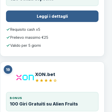
Leggi i dettagli
Requisito cash x5
Prelievo massimo €25
Valido per 5 giorni
19
XON.bet
★★★★☆
BONUS
100 Giri Gratuiti su Alien Fruits