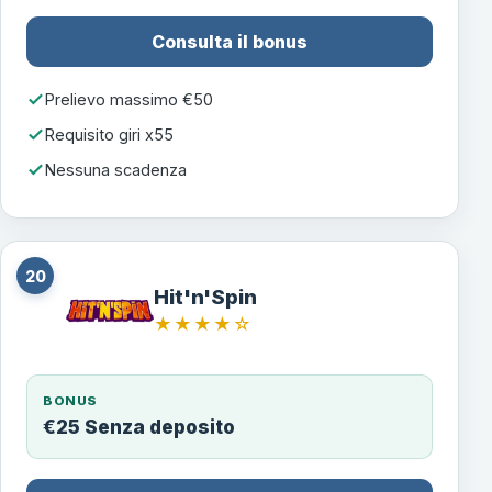
Consulta il bonus
Prelievo massimo €50
Requisito giri x55
Nessuna scadenza
20
Hit'n'Spin
★★★★☆
BONUS
€25 Senza deposito