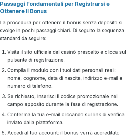
Passaggi Fondamentali per Registrarsi e
Ottenere il Bonus
La procedura per ottenere il bonus senza deposito si
svolge in pochi passaggi chiari. Di seguito la sequenza
standard da seguire:
Visita il sito ufficiale del casinò prescelto e clicca sul
pulsante di registrazione.
Compila il modulo con i tuoi dati personali reali:
nome, cognome, data di nascita, indirizzo e-mail e
numero di telefono.
Se richiesto, inserisci il codice promozionale nel
campo apposito durante la fase di registrazione.
Conferma la tua e-mail cliccando sul link di verifica
inviato dalla piattaforma.
Accedi al tuo account: il bonus verrà accreditato