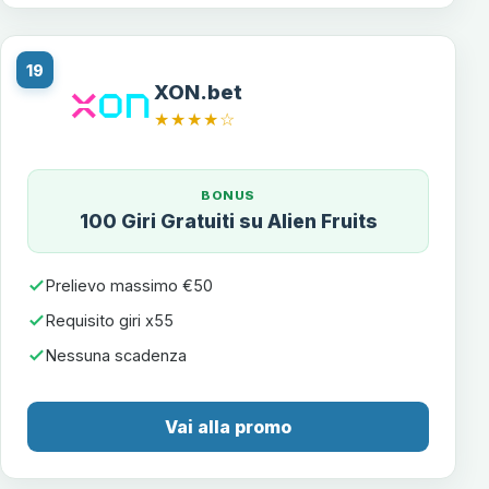
19
XON.bet
★★★★☆
BONUS
100 Giri Gratuiti su Alien Fruits
Prelievo massimo €50
Requisito giri x55
Nessuna scadenza
Vai alla promo