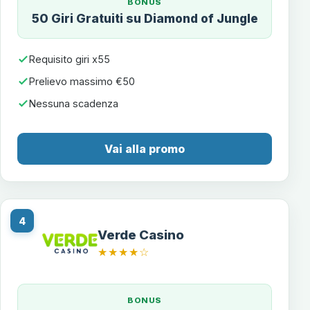
BONUS
50 Giri Gratuiti su Diamond of Jungle
Requisito giri x55
Prelievo massimo €50
Nessuna scadenza
Vai alla promo
4
Verde Casino
★★★★☆
BONUS