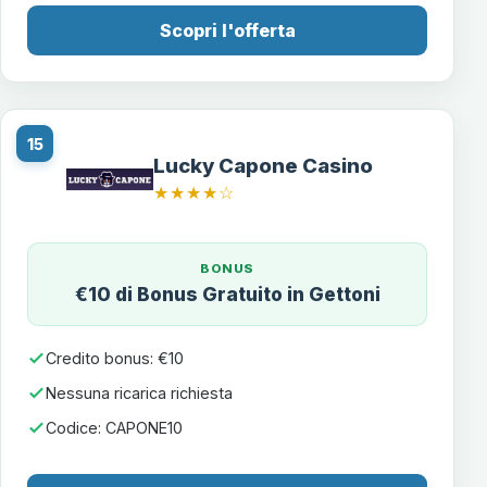
Scopri l'offerta
15
Lucky Capone Casino
★★★★☆
BONUS
€10 di Bonus Gratuito in Gettoni
Credito bonus: €10
Nessuna ricarica richiesta
Codice: CAPONE10