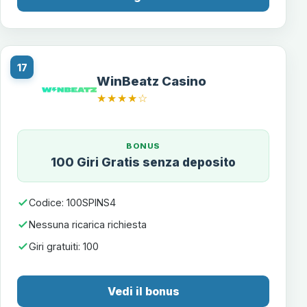
17
WinBeatz Casino
★★★★☆
BONUS
100 Giri Gratis senza deposito
Codice: 100SPINS4
Nessuna ricarica richiesta
Giri gratuiti: 100
Vedi il bonus