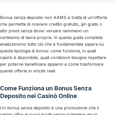
Bonus senza deposito non AAMS si tratta di un'offerta
che permette di ricevere credito gratuito, giri gratis o
altri premi senza dover versare nemmeno un
centesimo di tasca propria. In questa guida completa
analizzeremo tutto ciò che è fondamentale sapere su
questa tipologia di bonus: come funziona, in quali
casinò è disponibile, quali condizioni bisogna rispettare
per poterne beneficiare appieno e come trasformare
queste offerte in vincite reali.
Come Funziona un Bonus Senza
Deposito nei Casinò Online
Un bonus senza deposito è una promozione che il
casinò offre ai nuovi iscritti senza richiedere alcun