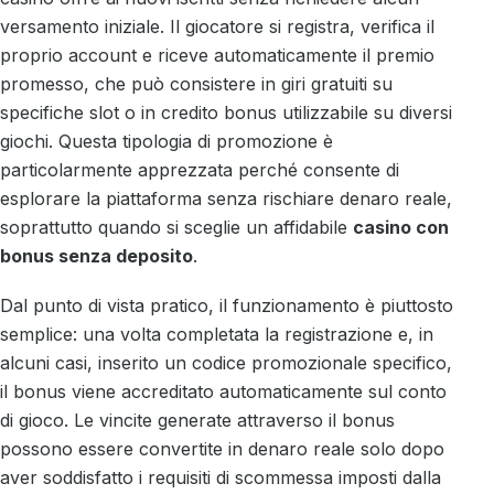
versamento iniziale. Il giocatore si registra, verifica il
proprio account e riceve automaticamente il premio
promesso, che può consistere in giri gratuiti su
specifiche slot o in credito bonus utilizzabile su diversi
giochi. Questa tipologia di promozione è
particolarmente apprezzata perché consente di
esplorare la piattaforma senza rischiare denaro reale,
soprattutto quando si sceglie un affidabile
casino con
bonus senza deposito
.
Dal punto di vista pratico, il funzionamento è piuttosto
semplice: una volta completata la registrazione e, in
alcuni casi, inserito un codice promozionale specifico,
il bonus viene accreditato automaticamente sul conto
di gioco. Le vincite generate attraverso il bonus
possono essere convertite in denaro reale solo dopo
aver soddisfatto i requisiti di scommessa imposti dalla