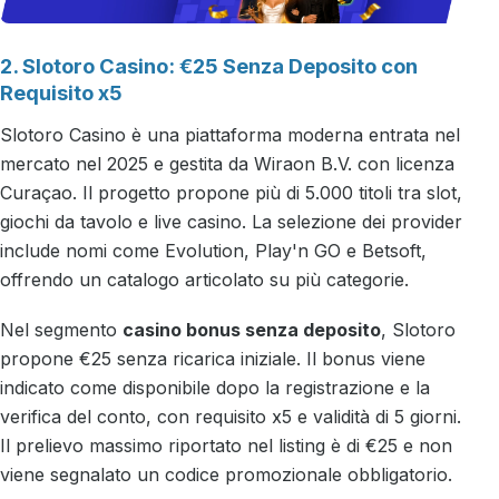
2. Slotoro Casino: €25 Senza Deposito con
Requisito x5
Slotoro Casino è una piattaforma moderna entrata nel
mercato nel 2025 e gestita da Wiraon B.V. con licenza
Curaçao. Il progetto propone più di 5.000 titoli tra slot,
giochi da tavolo e live casino. La selezione dei provider
include nomi come Evolution, Play'n GO e Betsoft,
offrendo un catalogo articolato su più categorie.
Nel segmento
casino bonus senza deposito
, Slotoro
propone €25 senza ricarica iniziale. Il bonus viene
indicato come disponibile dopo la registrazione e la
verifica del conto, con requisito x5 e validità di 5 giorni.
Il prelievo massimo riportato nel listing è di €25 e non
viene segnalato un codice promozionale obbligatorio.