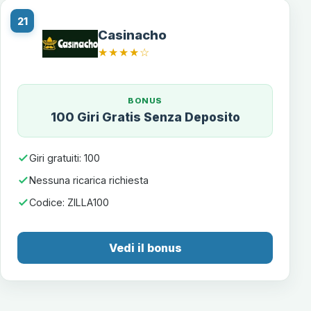
21
Casinacho
★★★★☆
BONUS
100 Giri Gratis Senza Deposito
Giri gratuiti: 100
Nessuna ricarica richiesta
Codice: ZILLA100
Vedi il bonus