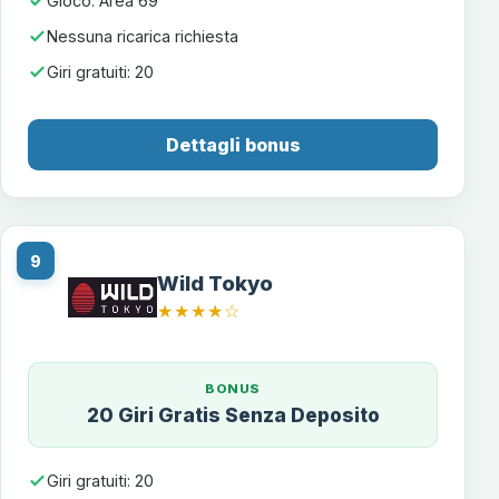
Gioco: Area 69
Nessuna ricarica richiesta
Giri gratuiti: 20
Dettagli bonus
9
Wild Tokyo
★★★★☆
BONUS
20 Giri Gratis Senza Deposito
Giri gratuiti: 20