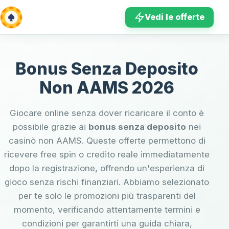
Vedi le offerte
Bonus Senza Deposito
Non AAMS 2026
Giocare online senza dover ricaricare il conto è
possibile grazie ai
bonus senza deposito
nei
casinò non AAMS. Queste offerte permettono di
ricevere free spin o credito reale immediatamente
dopo la registrazione, offrendo un'esperienza di
gioco senza rischi finanziari. Abbiamo selezionato
per te solo le promozioni più trasparenti del
momento, verificando attentamente termini e
condizioni per garantirti una guida chiara,