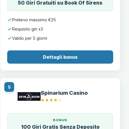
50 Giri Gratuiti su Book Of Sirens
Prelievo massimo €25
Requisito giri x3
Valido per 5 giorni
Dettagli bonus
5
Spinarium Casino
★★★★☆
BONUS
100 Giri Gratis Senza Deposito