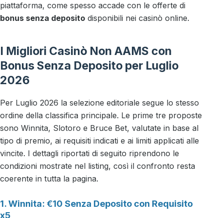
piattaforma, come spesso accade con le offerte di
bonus senza deposito
disponibili nei casinò online.
I Migliori Casinò Non AAMS con
Bonus Senza Deposito per Luglio
2026
Per Luglio 2026 la selezione editoriale segue lo stesso
ordine della classifica principale. Le prime tre proposte
sono Winnita, Slotoro e Bruce Bet, valutate in base al
tipo di premio, ai requisiti indicati e ai limiti applicati alle
vincite. I dettagli riportati di seguito riprendono le
condizioni mostrate nel listing, così il confronto resta
coerente in tutta la pagina.
1. Winnita: €10 Senza Deposito con Requisito
x5