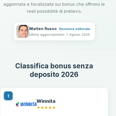
aggiornata e focalizzata sui bonus che offrono le
reali possibilità di prelievo.
Matteo Russo
Revisione editoriale
Ultimo aggiornamento: 7 Agosto 2026
Classifica bonus senza
deposito 2026
1
Winnita
★★★★★