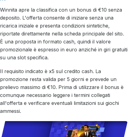
Winnita apre la classifica con un bonus di €10 senza
deposito. L'offerta consente di iniziare senza una
ricarica iniziale e presenta condizioni sintetiche,
riportate direttamente nella scheda principale del sito.
È una proposta in formato cash, quindi il valore
promozionale è espresso in euro anziché in giri gratuiti
su una slot specifica.
Il requisito indicato è x5 sul credito cash. La
promozione resta valida per 5 giorni e prevede un
prelievo massimo di €10. Prima di utilizzare il bonus è
comunque necessario leggere i termini collegati
all'offerta e verificare eventuali limitazioni sui giochi
ammessi.