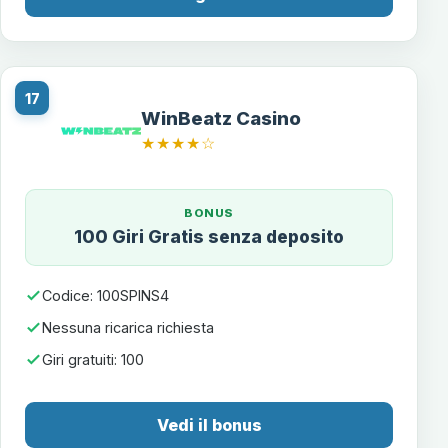
17
WinBeatz Casino
★★★★☆
BONUS
100 Giri Gratis senza deposito
Codice: 100SPINS4
Nessuna ricarica richiesta
Giri gratuiti: 100
Vedi il bonus