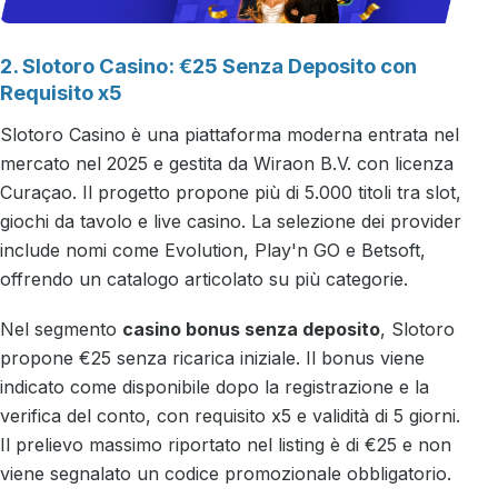
2. Slotoro Casino: €25 Senza Deposito con
Requisito x5
Slotoro Casino è una piattaforma moderna entrata nel
mercato nel 2025 e gestita da Wiraon B.V. con licenza
Curaçao. Il progetto propone più di 5.000 titoli tra slot,
giochi da tavolo e live casino. La selezione dei provider
include nomi come Evolution, Play'n GO e Betsoft,
offrendo un catalogo articolato su più categorie.
Nel segmento
casino bonus senza deposito
, Slotoro
propone €25 senza ricarica iniziale. Il bonus viene
indicato come disponibile dopo la registrazione e la
verifica del conto, con requisito x5 e validità di 5 giorni.
Il prelievo massimo riportato nel listing è di €25 e non
viene segnalato un codice promozionale obbligatorio.