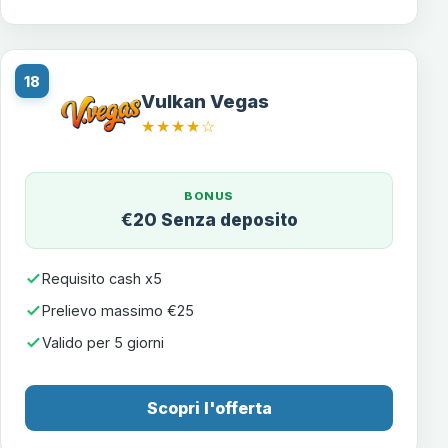
18
Vulkan Vegas
★★★★☆
BONUS
€20 Senza deposito
Requisito cash x5
Prelievo massimo €25
Valido per 5 giorni
Scopri l'offerta