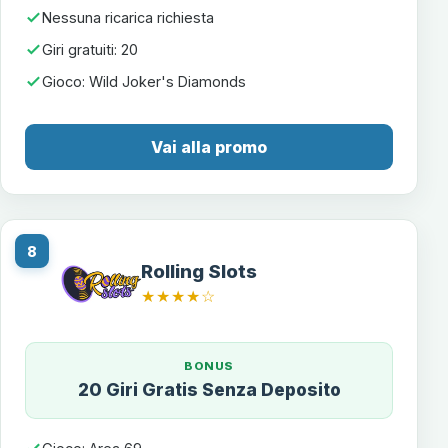
Nessuna ricarica richiesta
Giri gratuiti: 20
Gioco: Wild Joker's Diamonds
Vai alla promo
8
Rolling Slots
★★★★☆
BONUS
20 Giri Gratis Senza Deposito