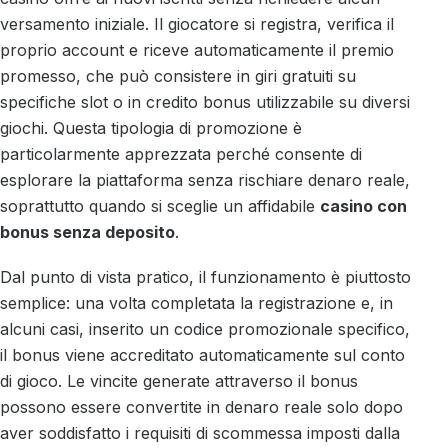
versamento iniziale. Il giocatore si registra, verifica il
proprio account e riceve automaticamente il premio
promesso, che può consistere in giri gratuiti su
specifiche slot o in credito bonus utilizzabile su diversi
giochi. Questa tipologia di promozione è
particolarmente apprezzata perché consente di
esplorare la piattaforma senza rischiare denaro reale,
soprattutto quando si sceglie un affidabile
casino con
bonus senza deposito
.
Dal punto di vista pratico, il funzionamento è piuttosto
semplice: una volta completata la registrazione e, in
alcuni casi, inserito un codice promozionale specifico,
il bonus viene accreditato automaticamente sul conto
di gioco. Le vincite generate attraverso il bonus
possono essere convertite in denaro reale solo dopo
aver soddisfatto i requisiti di scommessa imposti dalla