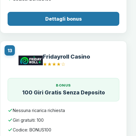
Dettagli bonus
13
Fridayroll Casino
★★★★☆
BONUS
100 Giri Gratis Senza Deposito
Nessuna ricarica richiesta
Giri gratuiti: 100
Codice: BONUS100