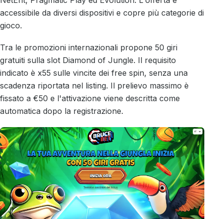
accessibile da diversi dispositivi e copre più categorie di
gioco.
Tra le promozioni internazionali propone 50 giri
gratuiti sulla slot Diamond of Jungle. Il requisito
indicato è x55 sulle vincite dei free spin, senza una
scadenza riportata nel listing. Il prelievo massimo è
fissato a €50 e l'attivazione viene descritta come
automatica dopo la registrazione.