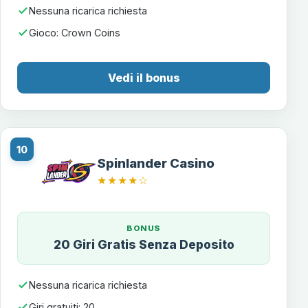
Nessuna ricarica richiesta
Gioco: Crown Coins
Vedi il bonus
10
Spinlander Casino
★★★★☆
BONUS
20 Giri Gratis Senza Deposito
Nessuna ricarica richiesta
Giri gratuiti: 20