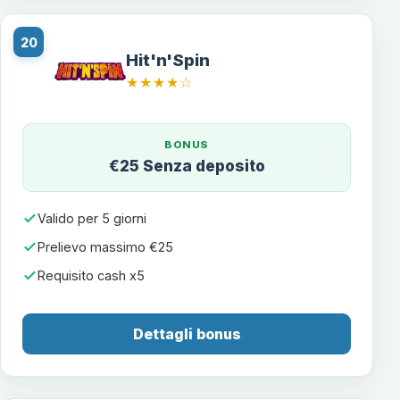
20
Hit'n'Spin
★★★★☆
BONUS
€25 Senza deposito
Valido per 5 giorni
Prelievo massimo €25
Requisito cash x5
Dettagli bonus