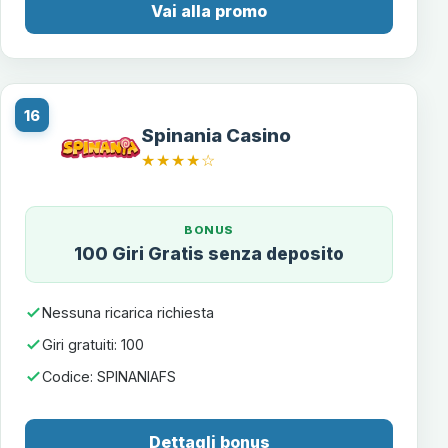
Vai alla promo
16
Spinania Casino
★★★★☆
BONUS
100 Giri Gratis senza deposito
Nessuna ricarica richiesta
Giri gratuiti: 100
Codice: SPINANIAFS
Dettagli bonus