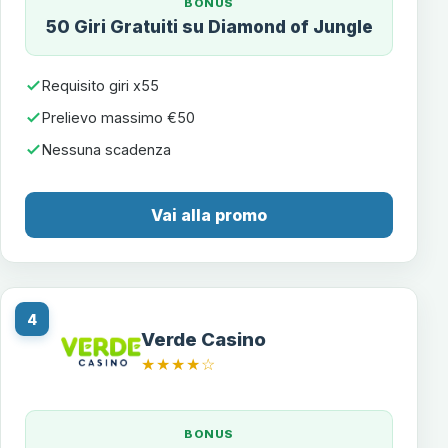
BONUS
50 Giri Gratuiti su Diamond of Jungle
Requisito giri x55
Prelievo massimo €50
Nessuna scadenza
Vai alla promo
4
Verde Casino
★★★★☆
BONUS