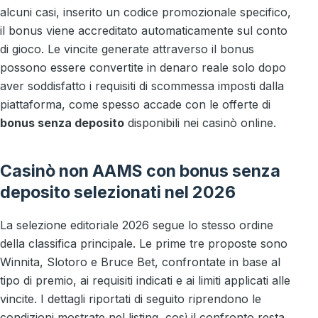
alcuni casi, inserito un codice promozionale specifico,
il bonus viene accreditato automaticamente sul conto
di gioco. Le vincite generate attraverso il bonus
possono essere convertite in denaro reale solo dopo
aver soddisfatto i requisiti di scommessa imposti dalla
piattaforma, come spesso accade con le offerte di
bonus senza deposito
disponibili nei casinò online.
Casinò non AAMS con bonus senza
deposito selezionati nel 2026
La selezione editoriale 2026 segue lo stesso ordine
della classifica principale. Le prime tre proposte sono
Winnita, Slotoro e Bruce Bet, confrontate in base al
tipo di premio, ai requisiti indicati e ai limiti applicati alle
vincite. I dettagli riportati di seguito riprendono le
condizioni mostrate nel listing, così il confronto resta