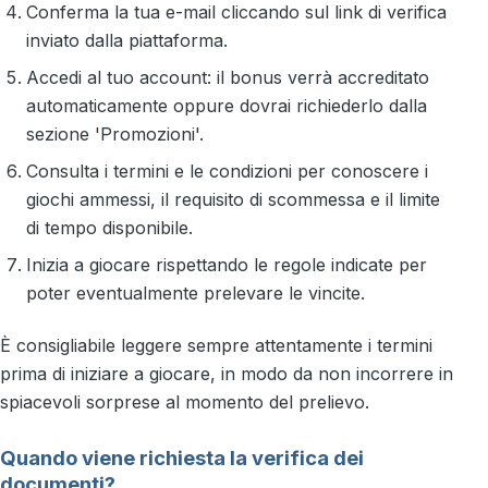
Conferma la tua e-mail cliccando sul link di verifica
inviato dalla piattaforma.
Accedi al tuo account: il bonus verrà accreditato
automaticamente oppure dovrai richiederlo dalla
sezione 'Promozioni'.
Consulta i termini e le condizioni per conoscere i
giochi ammessi, il requisito di scommessa e il limite
di tempo disponibile.
Inizia a giocare rispettando le regole indicate per
poter eventualmente prelevare le vincite.
È consigliabile leggere sempre attentamente i termini
prima di iniziare a giocare, in modo da non incorrere in
spiacevoli sorprese al momento del prelievo.
Quando viene richiesta la verifica dei
documenti?