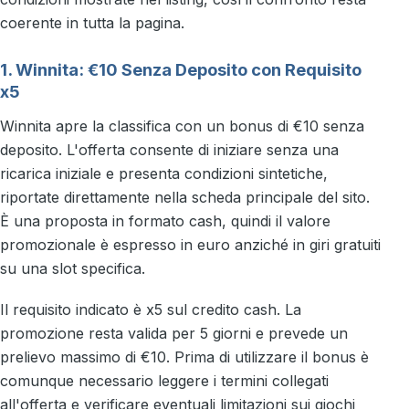
coerente in tutta la pagina.
1. Winnita: €10 Senza Deposito con Requisito
x5
Winnita apre la classifica con un bonus di €10 senza
deposito. L'offerta consente di iniziare senza una
ricarica iniziale e presenta condizioni sintetiche,
riportate direttamente nella scheda principale del sito.
È una proposta in formato cash, quindi il valore
promozionale è espresso in euro anziché in giri gratuiti
su una slot specifica.
Il requisito indicato è x5 sul credito cash. La
promozione resta valida per 5 giorni e prevede un
prelievo massimo di €10. Prima di utilizzare il bonus è
comunque necessario leggere i termini collegati
all'offerta e verificare eventuali limitazioni sui giochi