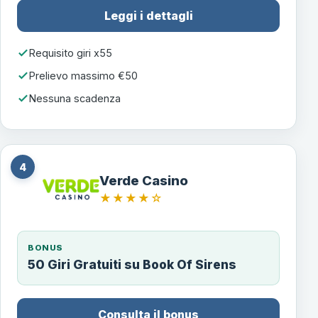
Leggi i dettagli
Requisito giri x55
Prelievo massimo €50
Nessuna scadenza
4
Verde Casino
★★★★☆
BONUS
50 Giri Gratuiti su Book Of Sirens
Consulta il bonus