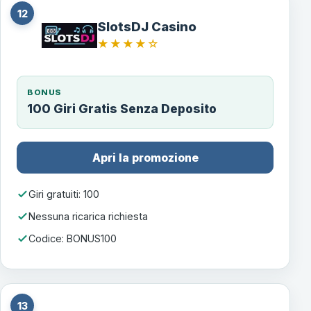
12
SlotsDJ Casino
★★★★☆
BONUS
100 Giri Gratis Senza Deposito
Apri la promozione
Giri gratuiti: 100
Nessuna ricarica richiesta
Codice: BONUS100
13