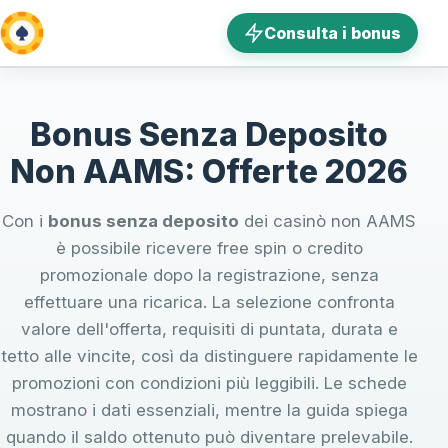
Consulta i bonus
Bonus Senza Deposito
Non AAMS: Offerte 2026
Con i
bonus senza deposito
dei casinò non AAMS
è possibile ricevere free spin o credito
promozionale dopo la registrazione, senza
effettuare una ricarica. La selezione confronta
valore dell'offerta, requisiti di puntata, durata e
tetto alle vincite, così da distinguere rapidamente le
promozioni con condizioni più leggibili. Le schede
mostrano i dati essenziali, mentre la guida spiega
quando il saldo ottenuto può diventare prelevabile.