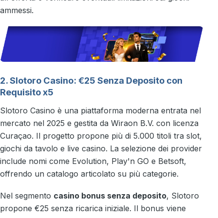
ammessi.
2. Slotoro Casino: €25 Senza Deposito con
Requisito x5
Slotoro Casino è una piattaforma moderna entrata nel
mercato nel 2025 e gestita da Wiraon B.V. con licenza
Curaçao. Il progetto propone più di 5.000 titoli tra slot,
giochi da tavolo e live casino. La selezione dei provider
include nomi come Evolution, Play'n GO e Betsoft,
offrendo un catalogo articolato su più categorie.
Nel segmento
casino bonus senza deposito
, Slotoro
propone €25 senza ricarica iniziale. Il bonus viene