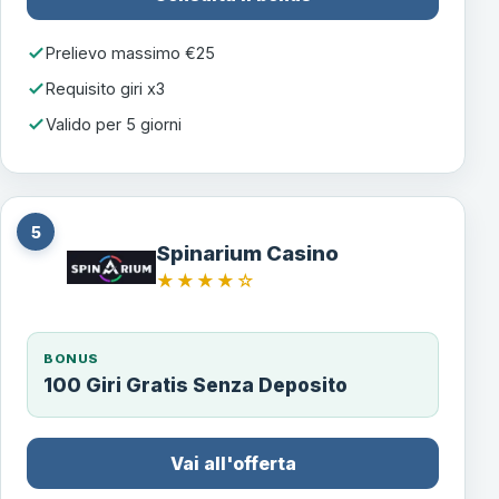
Prelievo massimo €25
Requisito giri x3
Valido per 5 giorni
5
Spinarium Casino
★★★★☆
BONUS
100 Giri Gratis Senza Deposito
Vai all'offerta