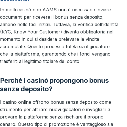
In molti casinò non AAMS non è necessario inviare
documenti per ricevere il bonus senza deposito,
almeno nelle fasi iniziali. Tuttavia, la verifica dell'identità
(KYC, Know Your Customer) diventa obbligatoria nel
momento in cui si desidera prelevare le vincite
accumulate. Questo processo tutela sia il giocatore
che la piattaforma, garantendo che i fondi vengano
trasferiti al legittimo titolare del conto.
Perché i casinò propongono bonus
senza deposito?
I casinò online offrono bonus senza deposito come
strumento per attirare nuovi giocatori e invogliarli a
provare la piattaforma senza rischiare il proprio
denaro. Questo tipo di promozione è vantaggioso sia