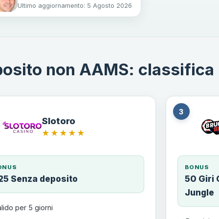
Ultimo aggiornamento: 5 Agosto 2026
osito non AAMS: classifica
3
Slotoro
★★★★★
ONUS
BONUS
25 Senza deposito
50 Giri 
Jungle
lido per 5 giorni