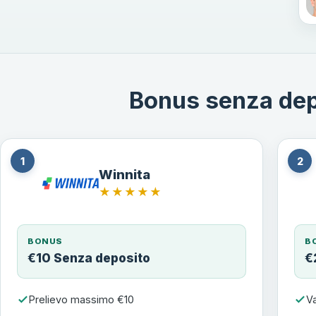
Bonus senza dep
1
2
Winnita
★★★★★
BONUS
B
€10 Senza deposito
€
Prelievo massimo €10
Va