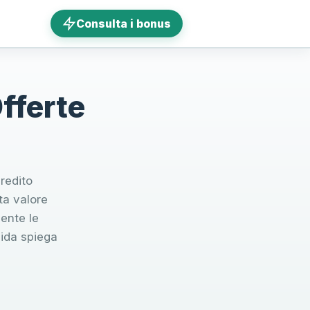
Consulta i bonus
fferte
redito
ta valore
mente le
uida spiega