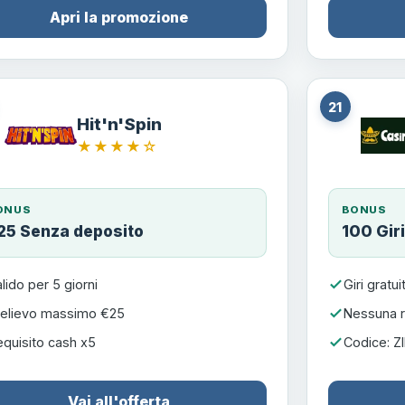
Apri la promozione
21
Hit'n'Spin
★★★★☆
ONUS
BONUS
25 Senza deposito
100 Gir
lido per 5 giorni
Giri gratuit
relievo massimo €25
Nessuna ri
equisito cash x5
Codice: Z
Vai all'offerta