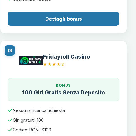
Dettagli bonus
13
Fridayroll Casino
★★★★☆
BONUS
100 Giri Gratis Senza Deposito
Nessuna ricarica richiesta
Giri gratuiti: 100
Codice: BONUS100