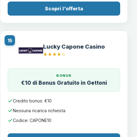
Scopri l'offerta
15
Lucky Capone Casino
★★★★☆
BONUS
€10 di Bonus Gratuito in Gettoni
Credito bonus: €10
Nessuna ricarica richiesta
Codice: CAPONE10