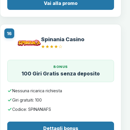
Vai alla promo
16
Spinania Casino
★★★★☆
BONUS
100 Giri Gratis senza deposito
Nessuna ricarica richiesta
Giri gratuiti: 100
Codice: SPINANIAFS
Dettagli bonus