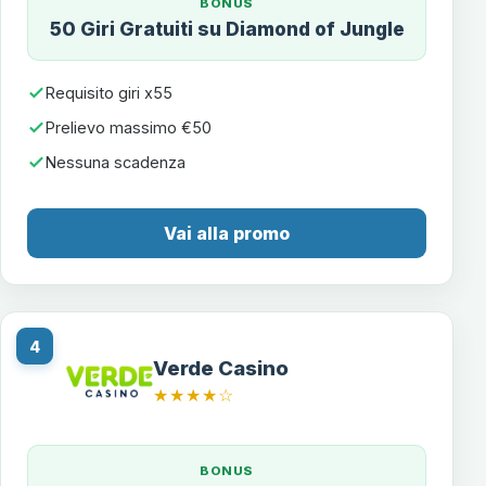
BONUS
50 Giri Gratuiti su Diamond of Jungle
Requisito giri x55
Prelievo massimo €50
Nessuna scadenza
Vai alla promo
4
Verde Casino
★★★★☆
BONUS