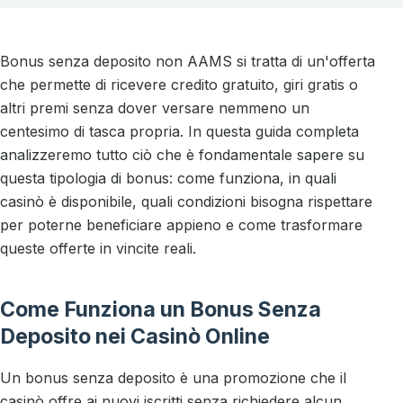
Bonus senza deposito non AAMS si tratta di un'offerta
che permette di ricevere credito gratuito, giri gratis o
altri premi senza dover versare nemmeno un
centesimo di tasca propria. In questa guida completa
analizzeremo tutto ciò che è fondamentale sapere su
questa tipologia di bonus: come funziona, in quali
casinò è disponibile, quali condizioni bisogna rispettare
per poterne beneficiare appieno e come trasformare
queste offerte in vincite reali.
Come Funziona un Bonus Senza
Deposito nei Casinò Online
Un bonus senza deposito è una promozione che il
casinò offre ai nuovi iscritti senza richiedere alcun