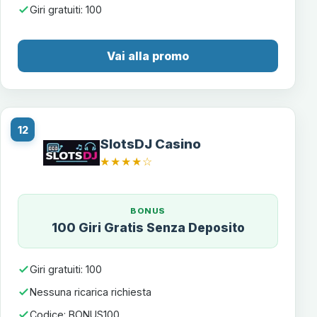
Giri gratuiti: 100
Vai alla promo
12
SlotsDJ Casino
★★★★☆
BONUS
100 Giri Gratis Senza Deposito
Giri gratuiti: 100
Nessuna ricarica richiesta
Codice: BONUS100