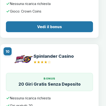
Nessuna ricarica richiesta
Gioco: Crown Coins
Vedi il bonus
10
Spinlander Casino
★★★★☆
BONUS
20 Giri Gratis Senza Deposito
Nessuna ricarica richiesta
Giri gratuiti: 20