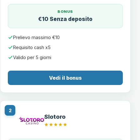
BONUS
€10 Senza deposito
Prelievo massimo €10
Requisito cash x5
Valido per 5 giorni
Vedi il bonus
2
Slotoro
★★★★★