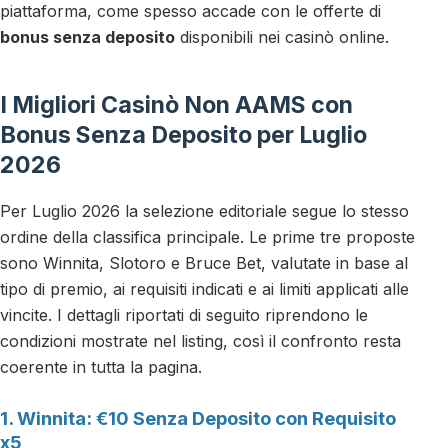
piattaforma, come spesso accade con le offerte di
bonus senza deposito
disponibili nei casinò online.
I Migliori Casinò Non AAMS con
Bonus Senza Deposito per Luglio
2026
Per Luglio 2026 la selezione editoriale segue lo stesso
ordine della classifica principale. Le prime tre proposte
sono Winnita, Slotoro e Bruce Bet, valutate in base al
tipo di premio, ai requisiti indicati e ai limiti applicati alle
vincite. I dettagli riportati di seguito riprendono le
condizioni mostrate nel listing, così il confronto resta
coerente in tutta la pagina.
1. Winnita: €10 Senza Deposito con Requisito
x5