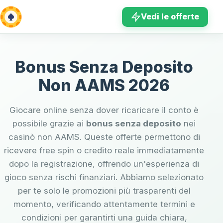
Vedi le offerte
Bonus Senza Deposito
Non AAMS 2026
Giocare online senza dover ricaricare il conto è
possibile grazie ai
bonus senza deposito
nei
casinò non AAMS. Queste offerte permettono di
ricevere free spin o credito reale immediatamente
dopo la registrazione, offrendo un'esperienza di
gioco senza rischi finanziari. Abbiamo selezionato
per te solo le promozioni più trasparenti del
momento, verificando attentamente termini e
condizioni per garantirti una guida chiara,