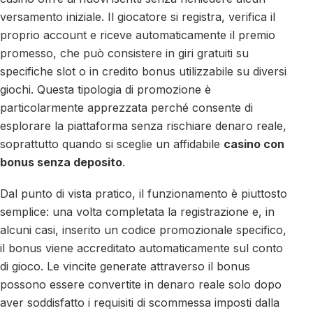
versamento iniziale. Il giocatore si registra, verifica il
proprio account e riceve automaticamente il premio
promesso, che può consistere in giri gratuiti su
specifiche slot o in credito bonus utilizzabile su diversi
giochi. Questa tipologia di promozione è
particolarmente apprezzata perché consente di
esplorare la piattaforma senza rischiare denaro reale,
soprattutto quando si sceglie un affidabile
casino con
bonus senza deposito
.
Dal punto di vista pratico, il funzionamento è piuttosto
semplice: una volta completata la registrazione e, in
alcuni casi, inserito un codice promozionale specifico,
il bonus viene accreditato automaticamente sul conto
di gioco. Le vincite generate attraverso il bonus
possono essere convertite in denaro reale solo dopo
aver soddisfatto i requisiti di scommessa imposti dalla