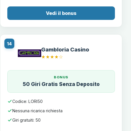
Vedi il bonus
14
Gambloria Casino
★★★★☆
BONUS
50 Giri Gratis Senza Deposito
Codice: LORI50
Nessuna ricarica richiesta
Giri gratuiti: 50