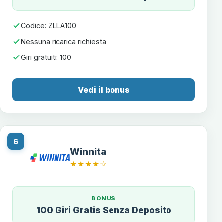
Codice: ZLLA100
Nessuna ricarica richiesta
Giri gratuiti: 100
Vedi il bonus
6
Winnita
★★★★☆
BONUS
100 Giri Gratis Senza Deposito