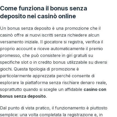
Come funziona il bonus senza
deposito nei casinò online
Un bonus senza deposito è una promozione che il
casinò offre ai nuovi iscritti senza richiedere alcun
versamento iniziale. Il giocatore si registra, verifica il
proprio account e riceve automaticamente il premio
promesso, che può consistere in giri gratuiti su
specifiche slot o in credito bonus utilizzabile su diversi
giochi. Questa tipologia di promozione è
particolarmente apprezzata perché consente di
esplorare la piattaforma senza rischiare denaro reale,
soprattutto quando si sceglie un affidabile
casino con
bonus senza deposito
.
Dal punto di vista pratico, il funzionamento è piuttosto
semplice: una volta completata la registrazione e, in