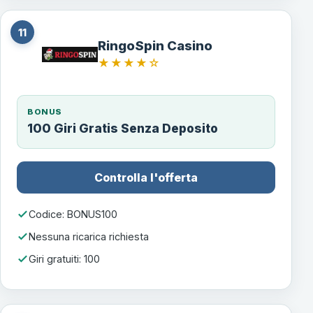
11
RingoSpin Casino
★★★★☆
BONUS
100 Giri Gratis Senza Deposito
Controlla l'offerta
Codice: BONUS100
Nessuna ricarica richiesta
Giri gratuiti: 100