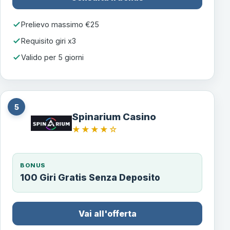
Prelievo massimo €25
Requisito giri x3
Valido per 5 giorni
5
Spinarium Casino
★★★★☆
BONUS
100 Giri Gratis Senza Deposito
Vai all'offerta