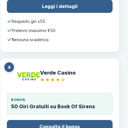
Leggi i dettagli
Requisito giri x55
Prelievo massimo €50
Nessuna scadenza
4
Verde Casino
★★★★☆
BONUS
50 Giri Gratuiti su Book Of Sirens
Consulta il bonus