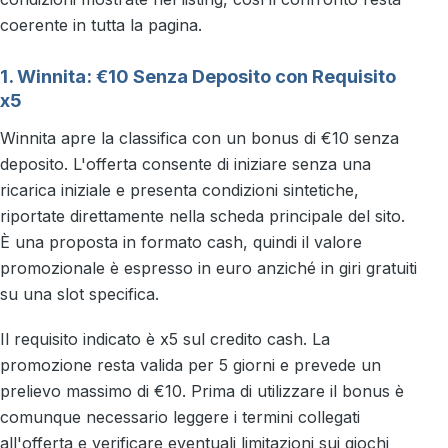
coerente in tutta la pagina.
1. Winnita: €10 Senza Deposito con Requisito
x5
Winnita apre la classifica con un bonus di €10 senza
deposito. L'offerta consente di iniziare senza una
ricarica iniziale e presenta condizioni sintetiche,
riportate direttamente nella scheda principale del sito.
È una proposta in formato cash, quindi il valore
promozionale è espresso in euro anziché in giri gratuiti
su una slot specifica.
Il requisito indicato è x5 sul credito cash. La
promozione resta valida per 5 giorni e prevede un
prelievo massimo di €10. Prima di utilizzare il bonus è
comunque necessario leggere i termini collegati
all'offerta e verificare eventuali limitazioni sui giochi