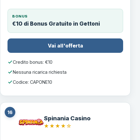
BONUS
€10 di Bonus Gratuito in Gettoni
Vai all'offerta
Credito bonus: €10
Nessuna ricarica richiesta
Codice: CAPONE10
16
Spinania Casino
★★★★☆