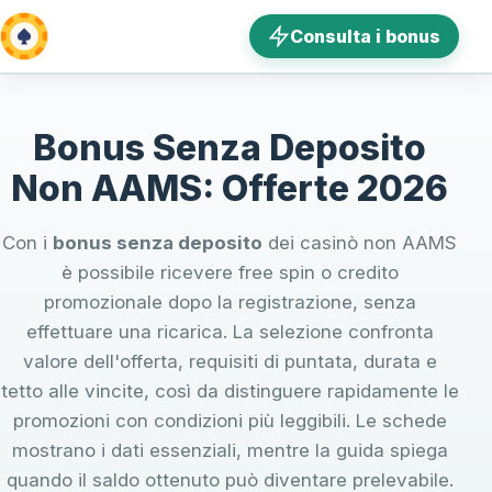
Consulta i bonus
Bonus Senza Deposito
Non AAMS: Offerte 2026
Con i
bonus senza deposito
dei casinò non AAMS
è possibile ricevere free spin o credito
promozionale dopo la registrazione, senza
effettuare una ricarica. La selezione confronta
valore dell'offerta, requisiti di puntata, durata e
tetto alle vincite, così da distinguere rapidamente le
promozioni con condizioni più leggibili. Le schede
mostrano i dati essenziali, mentre la guida spiega
quando il saldo ottenuto può diventare prelevabile.