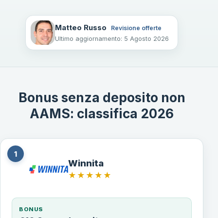
Matteo Russo
Revisione offerte
Ultimo aggiornamento: 5 Agosto 2026
Bonus senza deposito non
AAMS: classifica 2026
1
Winnita
★★★★★
BONUS