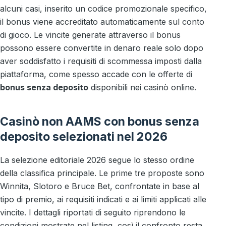
alcuni casi, inserito un codice promozionale specifico,
il bonus viene accreditato automaticamente sul conto
di gioco. Le vincite generate attraverso il bonus
possono essere convertite in denaro reale solo dopo
aver soddisfatto i requisiti di scommessa imposti dalla
piattaforma, come spesso accade con le offerte di
bonus senza deposito
disponibili nei casinò online.
Casinò non AAMS con bonus senza
deposito selezionati nel 2026
La selezione editoriale 2026 segue lo stesso ordine
della classifica principale. Le prime tre proposte sono
Winnita, Slotoro e Bruce Bet, confrontate in base al
tipo di premio, ai requisiti indicati e ai limiti applicati alle
vincite. I dettagli riportati di seguito riprendono le
condizioni mostrate nel listing, così il confronto resta