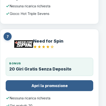
Nessuna ricarica richiesta
Gioco: Hot Triple Sevens
7
Need for Spin
★★★★☆
BONUS
20 Giri Gratis Senza Deposito
Apri la promozione
Nessuna ricarica richiesta
Giri gratuiti: 20