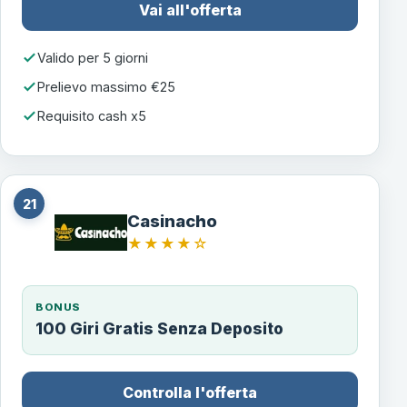
Vai all'offerta
Valido per 5 giorni
Prelievo massimo €25
Requisito cash x5
21
Casinacho
★★★★☆
BONUS
100 Giri Gratis Senza Deposito
Controlla l'offerta