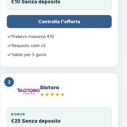
€10 Senza deposito
Controlla l'offerta
Prelievo massimo €10
Requisito cash x5
Valido per 5 giorni
2
Slotoro
★★★★★
BONUS
€25 Senza deposito