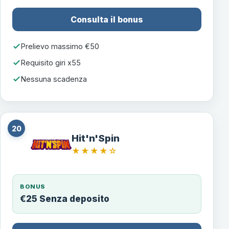
Consulta il bonus
Prelievo massimo €50
Requisito giri x55
Nessuna scadenza
20
Hit'n'Spin
★★★★☆
BONUS
€25 Senza deposito