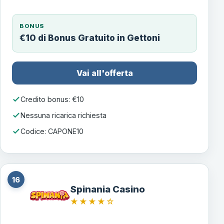
BONUS
€10 di Bonus Gratuito in Gettoni
Vai all'offerta
Credito bonus: €10
Nessuna ricarica richiesta
Codice: CAPONE10
16
Spinania Casino
★★★★☆