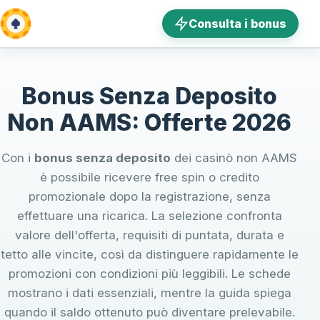
Consulta i bonus
Bonus Senza Deposito
Non AAMS: Offerte 2026
Con i
bonus senza deposito
dei casinò non AAMS
è possibile ricevere free spin o credito
promozionale dopo la registrazione, senza
effettuare una ricarica. La selezione confronta
valore dell'offerta, requisiti di puntata, durata e
tetto alle vincite, così da distinguere rapidamente le
promozioni con condizioni più leggibili. Le schede
mostrano i dati essenziali, mentre la guida spiega
quando il saldo ottenuto può diventare prelevabile.