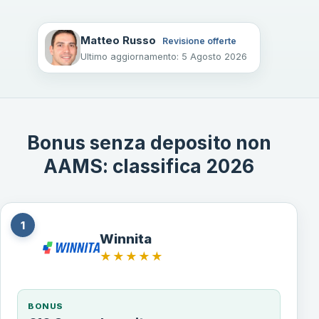
Matteo Russo
Revisione offerte
Ultimo aggiornamento: 5 Agosto 2026
Bonus senza deposito non
AAMS: classifica 2026
1
Winnita
★★★★★
BONUS