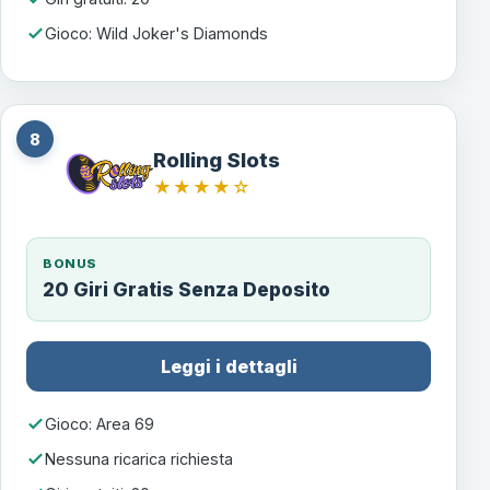
Gioco: Wild Joker's Diamonds
8
Rolling Slots
★★★★☆
BONUS
20 Giri Gratis Senza Deposito
Leggi i dettagli
Gioco: Area 69
Nessuna ricarica richiesta