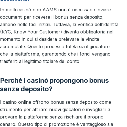
In molti casinò non AAMS non è necessario inviare
documenti per ricevere il bonus senza deposito,
almeno nelle fasi iniziali. Tuttavia, la verifica dell'identità
(KYC, Know Your Customer) diventa obbligatoria nel
momento in cui si desidera prelevare le vincite
accumulate. Questo processo tutela sia il giocatore
che la piattaforma, garantendo che i fondi vengano
trasferiti al legittimo titolare del conto.
Perché i casinò propongono bonus
senza deposito?
I casinò online offrono bonus senza deposito come
strumento per attirare nuovi giocatori e invogliarli a
provare la piattaforma senza rischiare il proprio
denaro. Questo tipo di promozione è vantaggioso sia