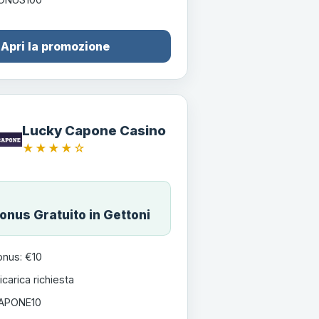
Apri la promozione
Lucky Capone Casino
★★★★☆
onus Gratuito in Gettoni
onus: €10
carica richiesta
CAPONE10