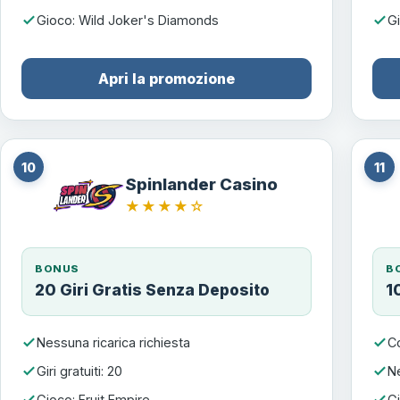
Gioco: Wild Joker's Diamonds
Gi
Apri la promozione
10
11
Spinlander Casino
★★★★☆
BONUS
B
20 Giri Gratis Senza Deposito
1
Nessuna ricarica richiesta
C
Giri gratuiti: 20
Ne
Gioco: Fruit Empire
Gi