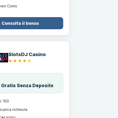
own Coins
Consulta il bonus
SlotsDJ Casino
★★★★☆
i Gratis Senza Deposito
i: 100
carica richiesta
BONUS100