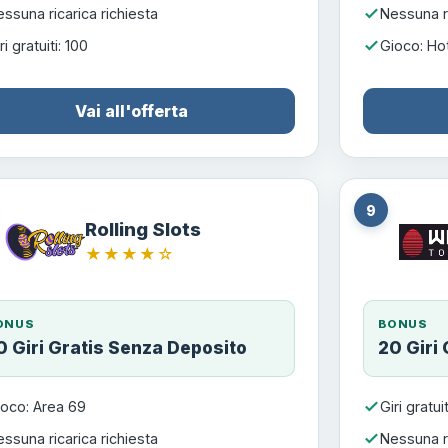
ssuna ricarica richiesta
Nessuna ri
ri gratuiti: 100
Gioco: Ho
Vai all'offerta
9
Rolling Slots
★★★★☆
ONUS
BONUS
0 Giri Gratis Senza Deposito
20 Giri
ioco: Area 69
Giri gratuit
ssuna ricarica richiesta
Nessuna ri