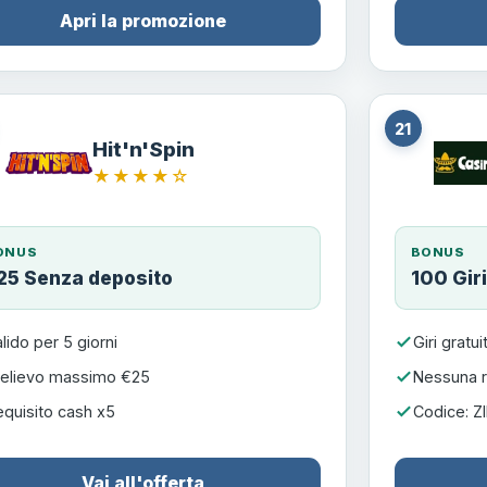
Apri la promozione
21
Hit'n'Spin
★★★★☆
ONUS
BONUS
25 Senza deposito
100 Gir
lido per 5 giorni
Giri gratuit
relievo massimo €25
Nessuna ri
equisito cash x5
Codice: Z
Vai all'offerta