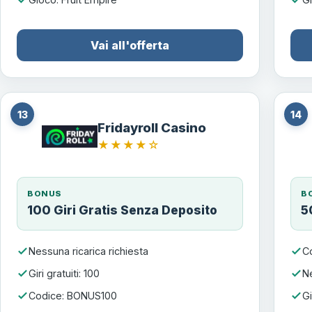
Vai all'offerta
13
14
Fridayroll Casino
★★★★☆
BONUS
B
100 Giri Gratis Senza Deposito
5
Nessuna ricarica richiesta
C
Giri gratuiti: 100
Ne
Codice: BONUS100
Gi