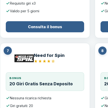
Requisito giri x3
Ne
Valido per 5 giorni
Gi
Consulta il bonus
7
8
Need for Spin
★★★★☆
BONUS
B
20 Giri Gratis Senza Deposito
2
Nessuna ricarica richiesta
G
Giri gratuiti: 20
Ne