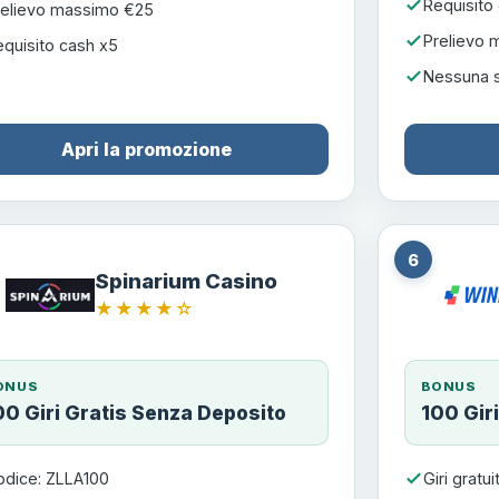
Requisito 
relievo massimo €25
Prelievo
equisito cash x5
Nessuna 
Apri la promozione
6
Spinarium Casino
★★★★☆
ONUS
BONUS
00 Giri Gratis Senza Deposito
100 Gir
odice: ZLLA100
Giri gratuit