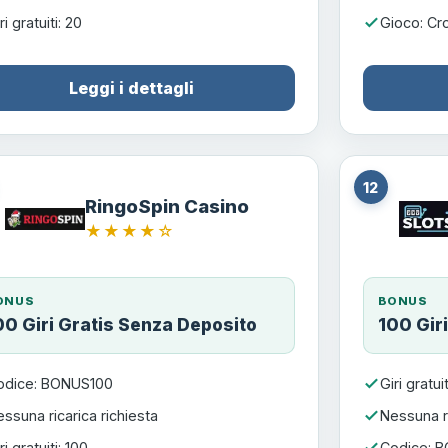
ri gratuiti: 20
Gioco: Cr
Leggi i dettagli
12
RingoSpin Casino
★★★★☆
ONUS
BONUS
00 Giri Gratis Senza Deposito
100 Gir
odice: BONUS100
Giri gratuit
ssuna ricarica richiesta
Nessuna ri
ri gratuiti: 100
Codice: 