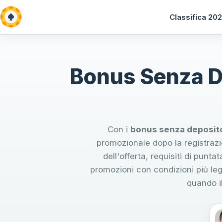
Classifica 20
Bonus Senza D
Con i
bonus senza deposit
promozionale dopo la registrazi
dell'offerta, requisiti di punt
promozioni con condizioni più leg
quando i