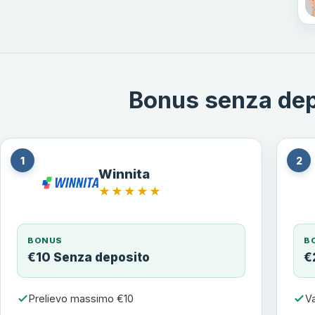
Bonus senza dep
1
2
Winnita
★★★★★
BONUS
B
€10 Senza deposito
€
Prelievo massimo €10
Va