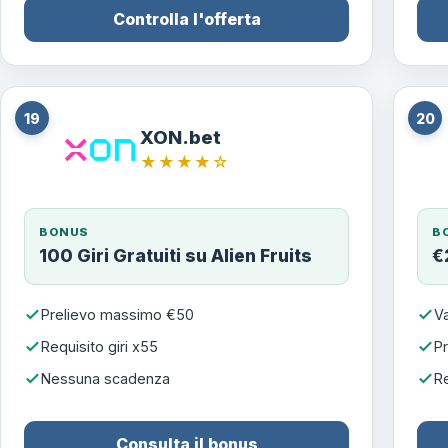
Controlla l'offerta
19
20
XON.bet
★★★★☆
BONUS
B
100 Giri Gratuiti su Alien Fruits
€
Prelievo massimo €50
Va
Requisito giri x55
P
Nessuna scadenza
R
Consulta il bonus