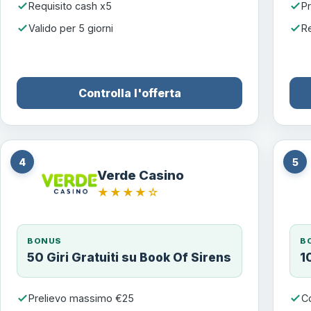
Requisito cash x5
P
Valido per 5 giorni
R
Controlla l'offerta
4
5
Verde Casino
★★★★☆
BONUS
B
50 Giri Gratuiti su Book Of Sirens
1
Prelievo massimo €25
C