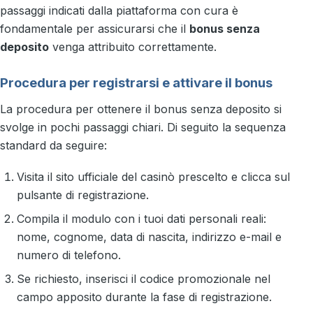
passaggi indicati dalla piattaforma con cura è
fondamentale per assicurarsi che il
bonus senza
deposito
venga attribuito correttamente.
Procedura per registrarsi e attivare il bonus
La procedura per ottenere il bonus senza deposito si
svolge in pochi passaggi chiari. Di seguito la sequenza
standard da seguire:
Visita il sito ufficiale del casinò prescelto e clicca sul
pulsante di registrazione.
Compila il modulo con i tuoi dati personali reali:
nome, cognome, data di nascita, indirizzo e-mail e
numero di telefono.
Se richiesto, inserisci il codice promozionale nel
campo apposito durante la fase di registrazione.