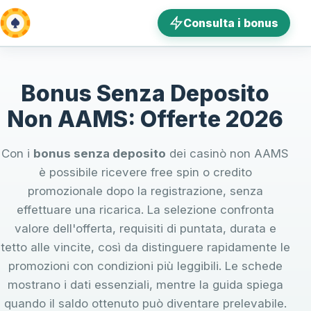
Consulta i bonus
Bonus Senza Deposito
Non AAMS: Offerte 2026
Con i
bonus senza deposito
dei casinò non AAMS
è possibile ricevere free spin o credito
promozionale dopo la registrazione, senza
effettuare una ricarica. La selezione confronta
valore dell'offerta, requisiti di puntata, durata e
tetto alle vincite, così da distinguere rapidamente le
promozioni con condizioni più leggibili. Le schede
mostrano i dati essenziali, mentre la guida spiega
quando il saldo ottenuto può diventare prelevabile.