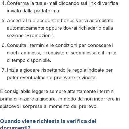
Conferma la tua e-mail cliccando sul link di verifica
inviato dalla piattaforma.
Accedi al tuo account: il bonus verrà accreditato
automaticamente oppure dovrai richiederlo dalla
sezione 'Promozioni'.
Consulta i termini e le condizioni per conoscere i
giochi ammessi, il requisito di scommessa e il limite
di tempo disponibile.
Inizia a giocare rispettando le regole indicate per
poter eventualmente prelevare le vincite.
È consigliabile leggere sempre attentamente i termini
prima di iniziare a giocare, in modo da non incorrere in
spiacevoli sorprese al momento del prelievo.
Quando viene richiesta la verifica dei
documenti?