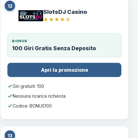
12
SlotsDJ Casino
★★★★☆
BONUS
100 Giri Gratis Senza Deposito
Apri la promozione
Giri gratuiti: 100
Nessuna ricarica richiesta
Codice: BONUS100
13