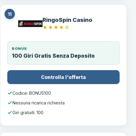
11
RingoSpin Casino
★★★★☆
BONUS
100 Giri Gratis Senza Deposito
Controlla l'offerta
Codice: BONUS100
Nessuna ricarica richiesta
Giri gratuiti: 100