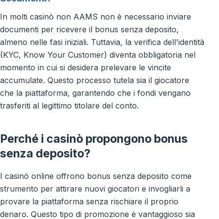
In molti casinò non AAMS non è necessario inviare
documenti per ricevere il bonus senza deposito,
almeno nelle fasi iniziali. Tuttavia, la verifica dell'identità
(KYC, Know Your Customer) diventa obbligatoria nel
momento in cui si desidera prelevare le vincite
accumulate. Questo processo tutela sia il giocatore
che la piattaforma, garantendo che i fondi vengano
trasferiti al legittimo titolare del conto.
Perché i casinò propongono bonus
senza deposito?
I casinò online offrono bonus senza deposito come
strumento per attirare nuovi giocatori e invogliarli a
provare la piattaforma senza rischiare il proprio
denaro. Questo tipo di promozione è vantaggioso sia