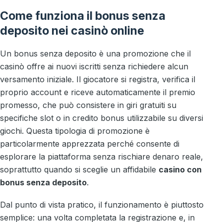
Come funziona il bonus senza
deposito nei casinò online
Un bonus senza deposito è una promozione che il
casinò offre ai nuovi iscritti senza richiedere alcun
versamento iniziale. Il giocatore si registra, verifica il
proprio account e riceve automaticamente il premio
promesso, che può consistere in giri gratuiti su
specifiche slot o in credito bonus utilizzabile su diversi
giochi. Questa tipologia di promozione è
particolarmente apprezzata perché consente di
esplorare la piattaforma senza rischiare denaro reale,
soprattutto quando si sceglie un affidabile
casino con
bonus senza deposito
.
Dal punto di vista pratico, il funzionamento è piuttosto
semplice: una volta completata la registrazione e, in