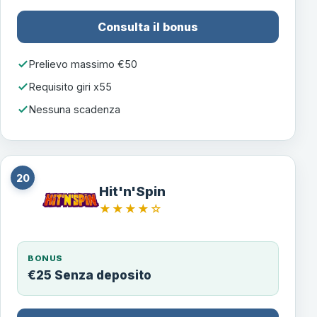
Consulta il bonus
Prelievo massimo €50
Requisito giri x55
Nessuna scadenza
20
Hit'n'Spin
★★★★☆
BONUS
€25 Senza deposito