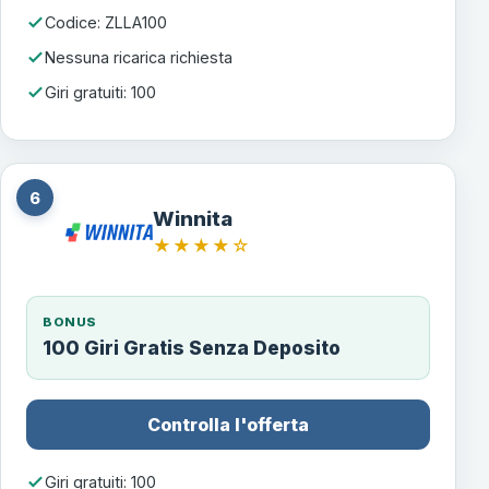
Codice: ZLLA100
Nessuna ricarica richiesta
Giri gratuiti: 100
6
Winnita
★★★★☆
BONUS
100 Giri Gratis Senza Deposito
Controlla l'offerta
Giri gratuiti: 100