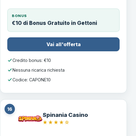
BONUS
€10 di Bonus Gratuito in Gettoni
Vai all'offerta
Credito bonus: €10
Nessuna ricarica richiesta
Codice: CAPONE10
16
Spinania Casino
★★★★☆