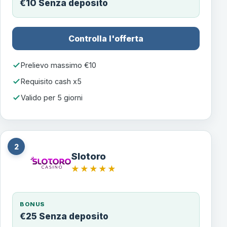
€10 Senza deposito
Controlla l'offerta
Prelievo massimo €10
Requisito cash x5
Valido per 5 giorni
2
Slotoro
★★★★★
BONUS
€25 Senza deposito