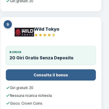
Giri gratuiti: 20
9
Wild Tokyo
★★★★☆
BONUS
20 Giri Gratis Senza Deposito
Consulta il bonus
Giri gratuiti: 20
Nessuna ricarica richiesta
Gioco: Crown Coins