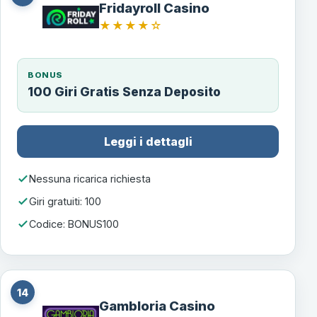
Fridayroll Casino
★★★★☆
BONUS
100 Giri Gratis Senza Deposito
Leggi i dettagli
Nessuna ricarica richiesta
Giri gratuiti: 100
Codice: BONUS100
14
Gambloria Casino