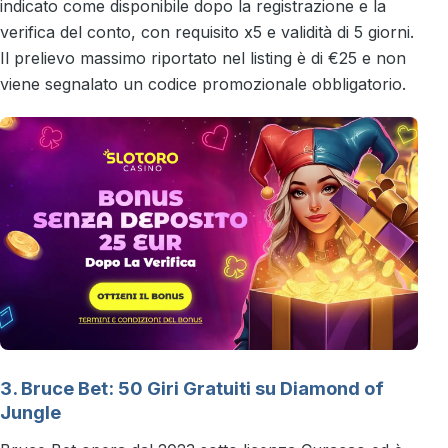
indicato come disponibile dopo la registrazione e la
verifica del conto, con requisito x5 e validità di 5 giorni.
Il prelievo massimo riportato nel listing è di €25 e non
viene segnalato un codice promozionale obbligatorio.
3. Bruce Bet: 50 Giri Gratuiti su Diamond of
Jungle