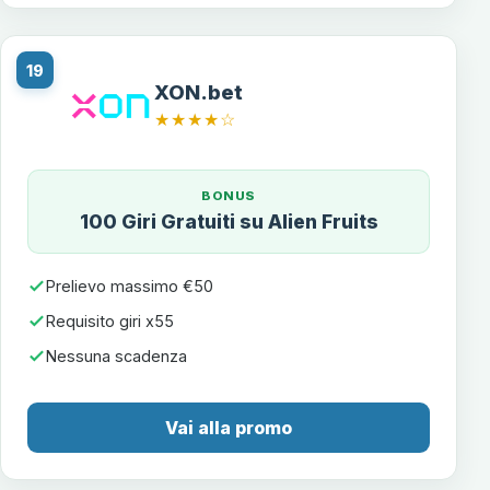
19
XON.bet
★★★★☆
BONUS
100 Giri Gratuiti su Alien Fruits
Prelievo massimo €50
Requisito giri x55
Nessuna scadenza
Vai alla promo