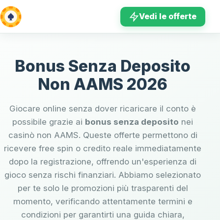
Vedi le offerte
Bonus Senza Deposito
Non AAMS 2026
Giocare online senza dover ricaricare il conto è
possibile grazie ai
bonus senza deposito
nei
casinò non AAMS. Queste offerte permettono di
ricevere free spin o credito reale immediatamente
dopo la registrazione, offrendo un'esperienza di
gioco senza rischi finanziari. Abbiamo selezionato
per te solo le promozioni più trasparenti del
momento, verificando attentamente termini e
condizioni per garantirti una guida chiara,