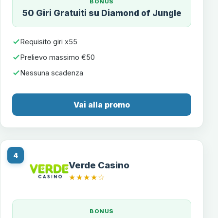
BONUS
50 Giri Gratuiti su Diamond of Jungle
Requisito giri x55
Prelievo massimo €50
Nessuna scadenza
Vai alla promo
4
Verde Casino
★★★★☆
BONUS