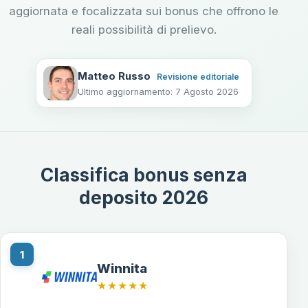
aggiornata e focalizzata sui bonus che offrono le
reali possibilità di prelievo.
Matteo Russo
Revisione editoriale
Ultimo aggiornamento: 7 Agosto 2026
Classifica bonus senza
deposito 2026
1
Winnita
★★★★★