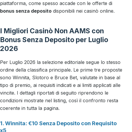
piattaforma, come spesso accade con le offerte di
bonus senza deposito
disponibili nei casinò online.
I Migliori Casinò Non AAMS con
Bonus Senza Deposito per Luglio
2026
Per Luglio 2026 la selezione editoriale segue lo stesso
ordine della classifica principale. Le prime tre proposte
sono Winnita, Slotoro e Bruce Bet, valutate in base al
tipo di premio, ai requisiti indicati e ai limiti applicati alle
vincite. I dettagli riportati di seguito riprendono le
condizioni mostrate nel listing, così il confronto resta
coerente in tutta la pagina.
1. Winnita: €10 Senza Deposito con Requisito
x5