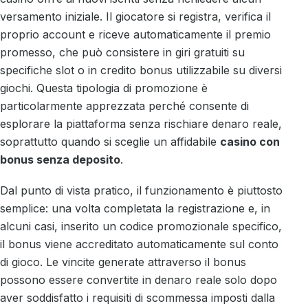
versamento iniziale. Il giocatore si registra, verifica il
proprio account e riceve automaticamente il premio
promesso, che può consistere in giri gratuiti su
specifiche slot o in credito bonus utilizzabile su diversi
giochi. Questa tipologia di promozione è
particolarmente apprezzata perché consente di
esplorare la piattaforma senza rischiare denaro reale,
soprattutto quando si sceglie un affidabile
casino con
bonus senza deposito
.
Dal punto di vista pratico, il funzionamento è piuttosto
semplice: una volta completata la registrazione e, in
alcuni casi, inserito un codice promozionale specifico,
il bonus viene accreditato automaticamente sul conto
di gioco. Le vincite generate attraverso il bonus
possono essere convertite in denaro reale solo dopo
aver soddisfatto i requisiti di scommessa imposti dalla