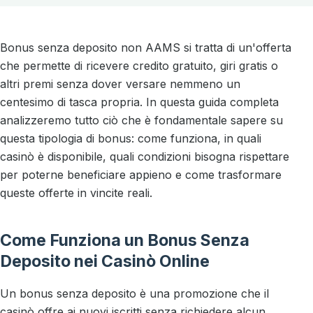
Bonus senza deposito non AAMS si tratta di un'offerta
che permette di ricevere credito gratuito, giri gratis o
altri premi senza dover versare nemmeno un
centesimo di tasca propria. In questa guida completa
analizzeremo tutto ciò che è fondamentale sapere su
questa tipologia di bonus: come funziona, in quali
casinò è disponibile, quali condizioni bisogna rispettare
per poterne beneficiare appieno e come trasformare
queste offerte in vincite reali.
Come Funziona un Bonus Senza
Deposito nei Casinò Online
Un bonus senza deposito è una promozione che il
casinò offre ai nuovi iscritti senza richiedere alcun