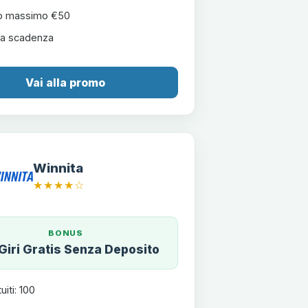
vo massimo €50
a scadenza
Vai alla promo
Winnita
★★★★☆
BONUS
Giri Gratis Senza Deposito
uiti: 100