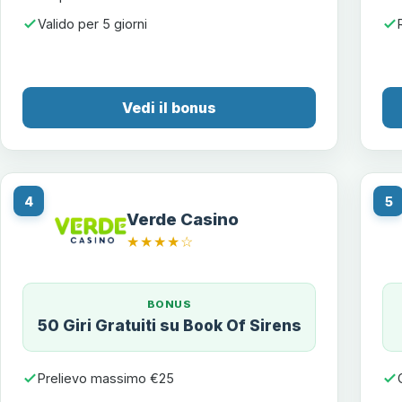
Valido per 5 giorni
Vedi il bonus
4
5
Verde Casino
★★★★☆
BONUS
50 Giri Gratuiti su Book Of Sirens
Prelievo massimo €25