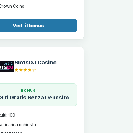
 Crown Coins
Vedi il bonus
SlotsDJ Casino
★★★★☆
BONUS
Giri Gratis Senza Deposito
uiti: 100
 ricarica richiesta