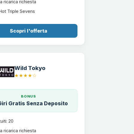
 ricarica richiesta
Hot Triple Sevens
Scopri l'offerta
Wild Tokyo
★★★★☆
BONUS
Giri Gratis Senza Deposito
uiti: 20
 ricarica richiesta