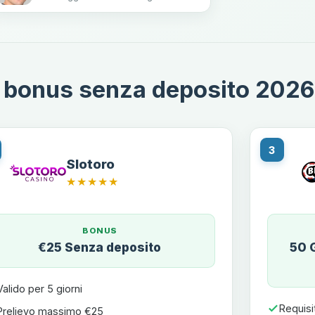
a bonus senza deposito 2026
3
Slotoro
★★★★★
BONUS
€25 Senza deposito
50 G
Valido per 5 giorni
Requisi
Prelievo massimo €25