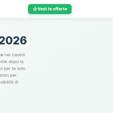
Vedi le offerte
 2026
to
nei casinò
ente dopo la
o per te solo
zioni per
ibilità di