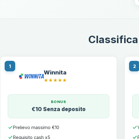
Classific
1
2
Winnita
★★★★★
BONUS
€10 Senza deposito
Prelievo massimo €10
Requisito cash x5