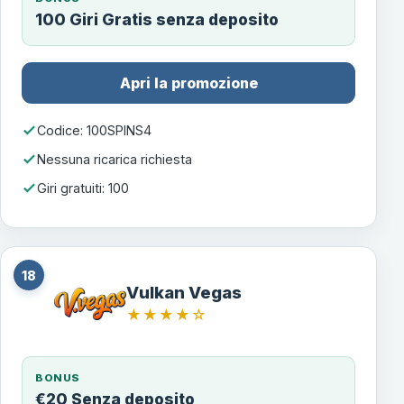
100 Giri Gratis senza deposito
Apri la promozione
Codice: 100SPINS4
Nessuna ricarica richiesta
Giri gratuiti: 100
18
Vulkan Vegas
★★★★☆
BONUS
€20 Senza deposito