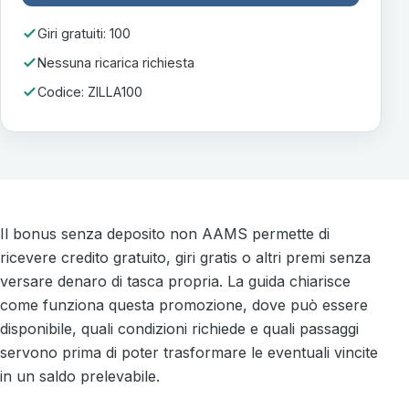
Giri gratuiti: 100
Nessuna ricarica richiesta
Codice: ZILLA100
Il bonus senza deposito non AAMS permette di
ricevere credito gratuito, giri gratis o altri premi senza
versare denaro di tasca propria. La guida chiarisce
come funziona questa promozione, dove può essere
disponibile, quali condizioni richiede e quali passaggi
servono prima di poter trasformare le eventuali vincite
in un saldo prelevabile.