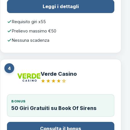
Leggi i dettagli
Requisito giri x55
Prelievo massimo €50
Nessuna scadenza
4
Verde Casino
★★★★☆
BONUS
50 Giri Gratuiti su Book Of Sirens
Consulta il bonus