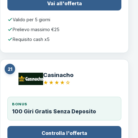
Vai all'offerta
Valido per 5 giorni
Prelievo massimo €25
Requisito cash x5
21
Casinacho
★★★★☆
BONUS
100 Giri Gratis Senza Deposito
Controlla l'offerta