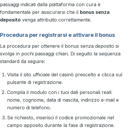
passaggi indicati dalla piattaforma con cura è
fondamentale per assicurarsi che il
bonus senza
deposito
venga attribuito correttamente.
Procedura per registrarsi e attivare il bonus
La procedura per ottenere il bonus senza deposito si
svolge in pochi passaggi chiari. Di seguito la sequenza
standard da seguire:
Visita il sito ufficiale del casinò prescelto e clicca sul
pulsante di registrazione.
Compila il modulo con i tuoi dati personali reali:
nome, cognome, data di nascita, indirizzo e-mail e
numero di telefono.
Se richiesto, inserisci il codice promozionale nel
campo apposito durante la fase di registrazione.