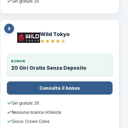
Giri gratuiti: 20
9
Wild Tokyo
★★★★☆
BONUS
20 Giri Gratis Senza Deposito
Consulta il bonus
Giri gratuiti: 20
Nessuna ricarica richiesta
Gioco: Crown Coins