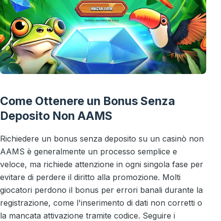
Come Ottenere un Bonus Senza
Deposito Non AAMS
Richiedere un bonus senza deposito su un casinò non
AAMS è generalmente un processo semplice e
veloce, ma richiede attenzione in ogni singola fase per
evitare di perdere il diritto alla promozione. Molti
giocatori perdono il bonus per errori banali durante la
registrazione, come l'inserimento di dati non corretti o
la mancata attivazione tramite codice. Seguire i