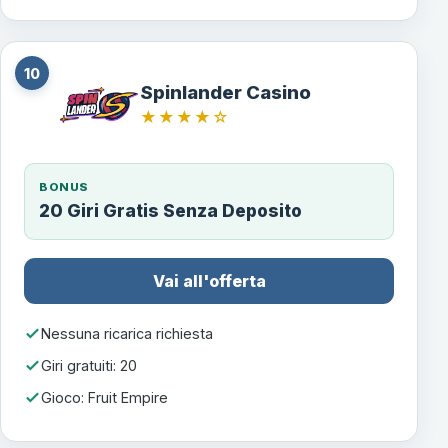
10
Spinlander Casino
★★★★☆
BONUS
20 Giri Gratis Senza Deposito
Vai all'offerta
Nessuna ricarica richiesta
Giri gratuiti: 20
Gioco: Fruit Empire