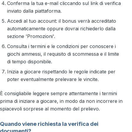
Conferma la tua e-mail cliccando sul link di verifica
inviato dalla piattaforma.
Accedi al tuo account: il bonus verrà accreditato
automaticamente oppure dovrai richiederlo dalla
sezione 'Promozioni'.
Consulta i termini e le condizioni per conoscere i
giochi ammessi, il requisito di scommessa e il limite
di tempo disponibile.
Inizia a giocare rispettando le regole indicate per
poter eventualmente prelevare le vincite.
È consigliabile leggere sempre attentamente i termini
prima di iniziare a giocare, in modo da non incorrere in
spiacevoli sorprese al momento del prelievo.
Quando viene richiesta la verifica dei
documenti?