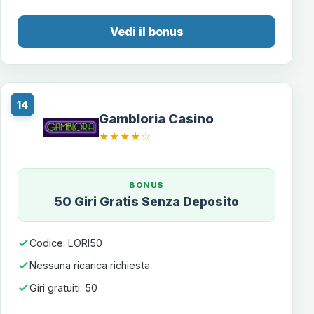
Vedi il bonus
14
Gambloria Casino
★★★★☆
BONUS
50 Giri Gratis Senza Deposito
Codice: LORI50
Nessuna ricarica richiesta
Giri gratuiti: 50