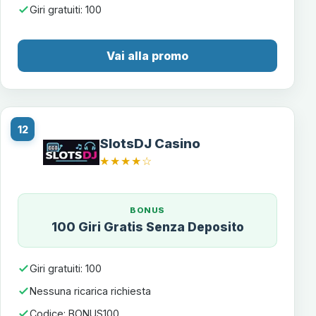
Giri gratuiti: 100
Vai alla promo
12
SlotsDJ Casino
★★★★☆
BONUS
100 Giri Gratis Senza Deposito
Giri gratuiti: 100
Nessuna ricarica richiesta
Codice: BONUS100