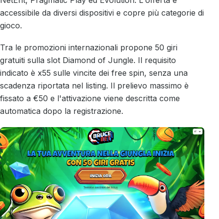
accessibile da diversi dispositivi e copre più categorie di
gioco.
Tra le promozioni internazionali propone 50 giri
gratuiti sulla slot Diamond of Jungle. Il requisito
indicato è x55 sulle vincite dei free spin, senza una
scadenza riportata nel listing. Il prelievo massimo è
fissato a €50 e l'attivazione viene descritta come
automatica dopo la registrazione.