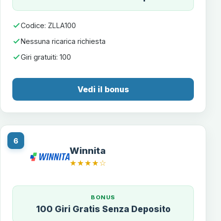
Codice: ZLLA100
Nessuna ricarica richiesta
Giri gratuiti: 100
Vedi il bonus
6
Winnita
★★★★☆
BONUS
100 Giri Gratis Senza Deposito