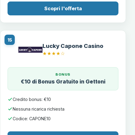
Scopri l'offerta
15
Lucky Capone Casino
★★★★☆
BONUS
€10 di Bonus Gratuito in Gettoni
Credito bonus: €10
Nessuna ricarica richiesta
Codice: CAPONE10