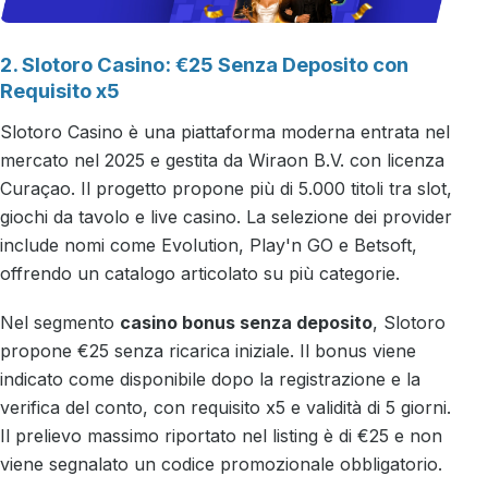
2. Slotoro Casino: €25 Senza Deposito con
Requisito x5
Slotoro Casino è una piattaforma moderna entrata nel
mercato nel 2025 e gestita da Wiraon B.V. con licenza
Curaçao. Il progetto propone più di 5.000 titoli tra slot,
giochi da tavolo e live casino. La selezione dei provider
include nomi come Evolution, Play'n GO e Betsoft,
offrendo un catalogo articolato su più categorie.
Nel segmento
casino bonus senza deposito
, Slotoro
propone €25 senza ricarica iniziale. Il bonus viene
indicato come disponibile dopo la registrazione e la
verifica del conto, con requisito x5 e validità di 5 giorni.
Il prelievo massimo riportato nel listing è di €25 e non
viene segnalato un codice promozionale obbligatorio.