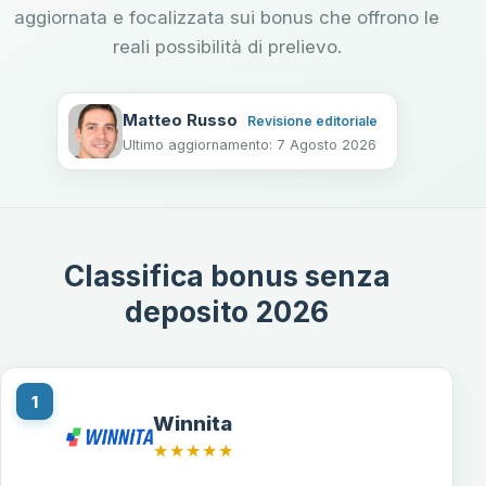
aggiornata e focalizzata sui bonus che offrono le
reali possibilità di prelievo.
Matteo Russo
Revisione editoriale
Ultimo aggiornamento: 7 Agosto 2026
Classifica bonus senza
deposito 2026
1
Winnita
★★★★★