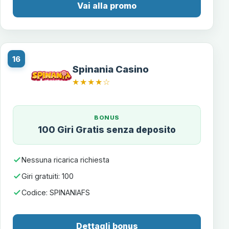
Vai alla promo
16
Spinania Casino
★★★★☆
BONUS
100 Giri Gratis senza deposito
Nessuna ricarica richiesta
Giri gratuiti: 100
Codice: SPINANIAFS
Dettagli bonus