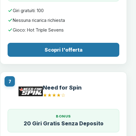
Giri gratuiti: 100
Nessuna ricarica richiesta
Gioco: Hot Triple Sevens
Scopri l'offerta
7
Need for Spin
★★★★☆
BONUS
20 Giri Gratis Senza Deposito