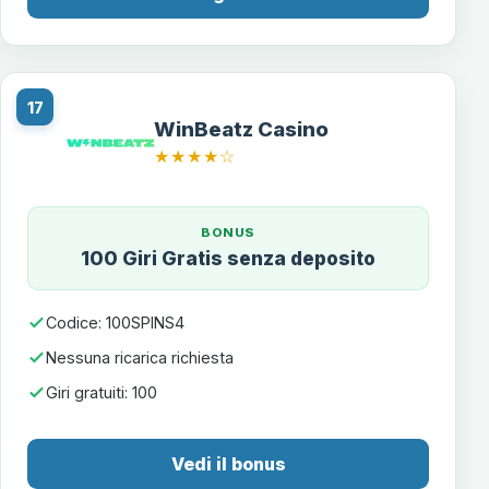
17
WinBeatz Casino
★★★★☆
BONUS
100 Giri Gratis senza deposito
Codice: 100SPINS4
Nessuna ricarica richiesta
Giri gratuiti: 100
Vedi il bonus