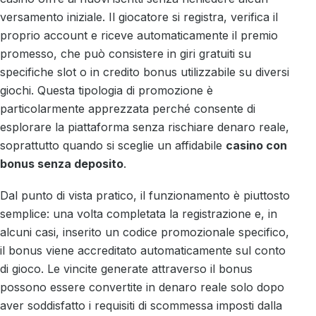
versamento iniziale. Il giocatore si registra, verifica il
proprio account e riceve automaticamente il premio
promesso, che può consistere in giri gratuiti su
specifiche slot o in credito bonus utilizzabile su diversi
giochi. Questa tipologia di promozione è
particolarmente apprezzata perché consente di
esplorare la piattaforma senza rischiare denaro reale,
soprattutto quando si sceglie un affidabile
casino con
bonus senza deposito
.
Dal punto di vista pratico, il funzionamento è piuttosto
semplice: una volta completata la registrazione e, in
alcuni casi, inserito un codice promozionale specifico,
il bonus viene accreditato automaticamente sul conto
di gioco. Le vincite generate attraverso il bonus
possono essere convertite in denaro reale solo dopo
aver soddisfatto i requisiti di scommessa imposti dalla