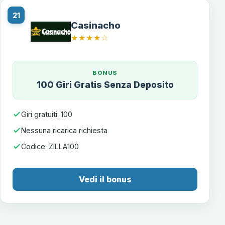
21
Casinacho
★★★★☆
BONUS
100 Giri Gratis Senza Deposito
Giri gratuiti: 100
Nessuna ricarica richiesta
Codice: ZILLA100
Vedi il bonus