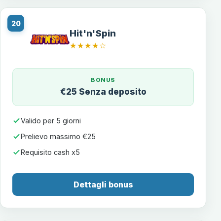
20
Hit'n'Spin
★★★★☆
BONUS
€25 Senza deposito
Valido per 5 giorni
Prelievo massimo €25
Requisito cash x5
Dettagli bonus