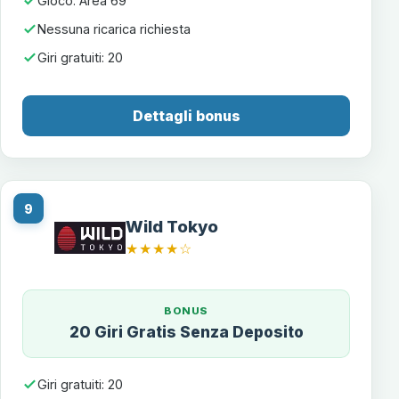
Gioco: Area 69
Nessuna ricarica richiesta
Giri gratuiti: 20
Dettagli bonus
9
Wild Tokyo
★★★★☆
BONUS
20 Giri Gratis Senza Deposito
Giri gratuiti: 20