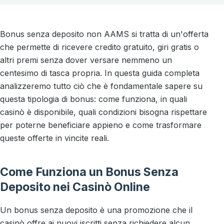
Bonus senza deposito non AAMS si tratta di un'offerta
che permette di ricevere credito gratuito, giri gratis o
altri premi senza dover versare nemmeno un
centesimo di tasca propria. In questa guida completa
analizzeremo tutto ciò che è fondamentale sapere su
questa tipologia di bonus: come funziona, in quali
casinò è disponibile, quali condizioni bisogna rispettare
per poterne beneficiare appieno e come trasformare
queste offerte in vincite reali.
Come Funziona un Bonus Senza
Deposito nei Casinò Online
Un bonus senza deposito è una promozione che il
casinò offre ai nuovi iscritti senza richiedere alcun