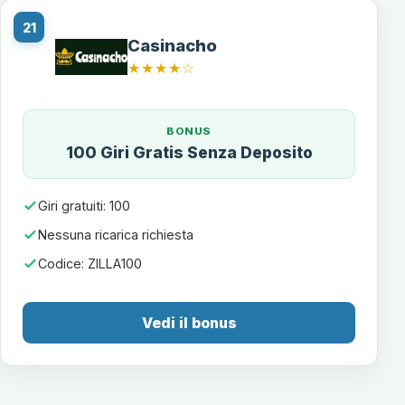
21
Casinacho
★★★★☆
BONUS
100 Giri Gratis Senza Deposito
Giri gratuiti: 100
Nessuna ricarica richiesta
Codice: ZILLA100
Vedi il bonus