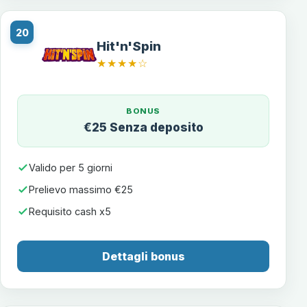
20
Hit'n'Spin
★★★★☆
BONUS
€25 Senza deposito
Valido per 5 giorni
Prelievo massimo €25
Requisito cash x5
Dettagli bonus