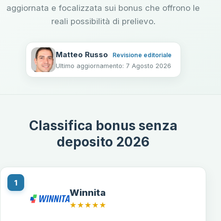
aggiornata e focalizzata sui bonus che offrono le
reali possibilità di prelievo.
Matteo Russo
Revisione editoriale
Ultimo aggiornamento: 7 Agosto 2026
Classifica bonus senza
deposito 2026
1
Winnita
★★★★★