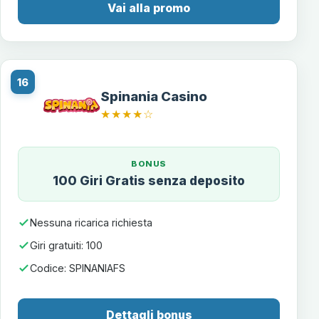
Vai alla promo
16
Spinania Casino
★★★★☆
BONUS
100 Giri Gratis senza deposito
Nessuna ricarica richiesta
Giri gratuiti: 100
Codice: SPINANIAFS
Dettagli bonus