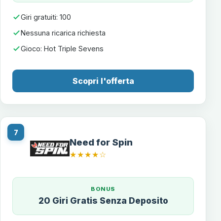
Giri gratuiti: 100
Nessuna ricarica richiesta
Gioco: Hot Triple Sevens
Scopri l'offerta
7
Need for Spin
★★★★☆
BONUS
20 Giri Gratis Senza Deposito