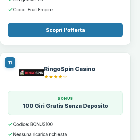
Gioco: Fruit Empire
Scopri l'offerta
11
RingoSpin Casino
★★★★☆
BONUS
100 Giri Gratis Senza Deposito
Codice: BONUS100
Nessuna ricarica richiesta