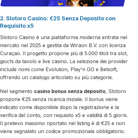
2. Slotoro Casino: €25 Senza Deposito con
Requisito x5
Slotoro Casino è una piattaforma moderna entrata nel
mercato nel 2025 e gestita da Wiraon B.V. con licenza
Curaçao. Il progetto propone più di 5.000 titoli tra slot,
giochi da tavolo e live casino. La selezione dei provider
include nomi come Evolution, Play'n GO e Betsoft,
offrendo un catalogo articolato su più categorie.
Nel segmento
casino bonus senza deposito
, Slotoro
propone €25 senza ricarica iniziale. Il bonus viene
indicato come disponibile dopo la registrazione e la
verifica del conto, con requisito x5 e validità di 5 giorni.
Il prelievo massimo riportato nel listing è di €25 e non
viene segnalato un codice promozionale obbligatorio.