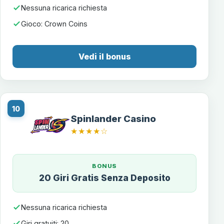
Nessuna ricarica richiesta
Gioco: Crown Coins
Vedi il bonus
10
Spinlander Casino
★★★★☆
BONUS
20 Giri Gratis Senza Deposito
Nessuna ricarica richiesta
Giri gratuiti: 20