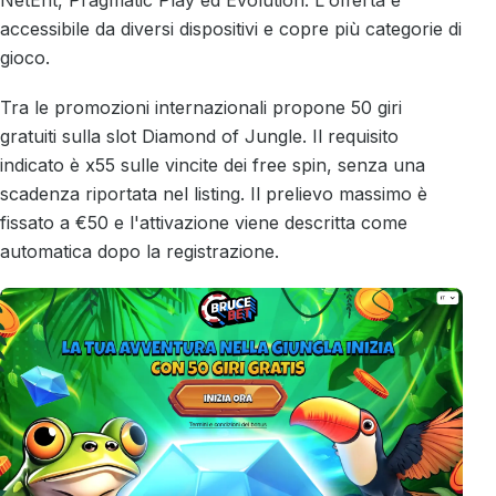
accessibile da diversi dispositivi e copre più categorie di
gioco.
Tra le promozioni internazionali propone 50 giri
gratuiti sulla slot Diamond of Jungle. Il requisito
indicato è x55 sulle vincite dei free spin, senza una
scadenza riportata nel listing. Il prelievo massimo è
fissato a €50 e l'attivazione viene descritta come
automatica dopo la registrazione.