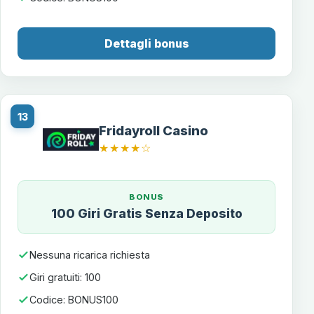
Dettagli bonus
13
Fridayroll Casino
★★★★☆
BONUS
100 Giri Gratis Senza Deposito
Nessuna ricarica richiesta
Giri gratuiti: 100
Codice: BONUS100