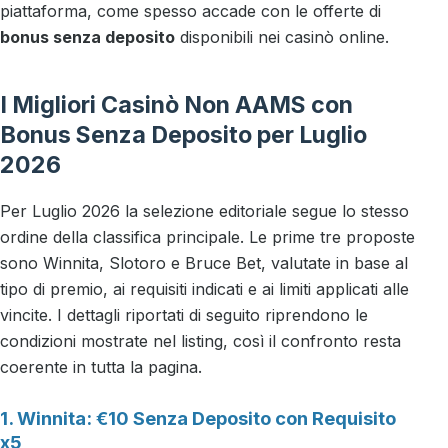
piattaforma, come spesso accade con le offerte di
bonus senza deposito
disponibili nei casinò online.
I Migliori Casinò Non AAMS con
Bonus Senza Deposito per Luglio
2026
Per Luglio 2026 la selezione editoriale segue lo stesso
ordine della classifica principale. Le prime tre proposte
sono Winnita, Slotoro e Bruce Bet, valutate in base al
tipo di premio, ai requisiti indicati e ai limiti applicati alle
vincite. I dettagli riportati di seguito riprendono le
condizioni mostrate nel listing, così il confronto resta
coerente in tutta la pagina.
1. Winnita: €10 Senza Deposito con Requisito
x5