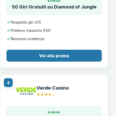
BONUS
50 Giri Gratuiti su Diamond of Jungle
Requisito giri x55
Prelievo massimo €50
Nessuna scadenza
Vai alla promo
4
Verde Casino
★★★★☆
BONUS