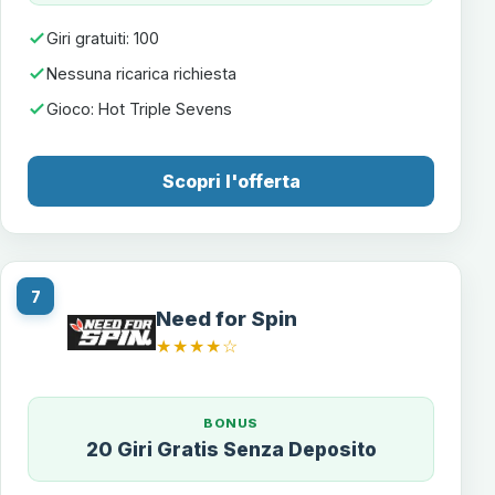
Giri gratuiti: 100
Nessuna ricarica richiesta
Gioco: Hot Triple Sevens
Scopri l'offerta
7
Need for Spin
★★★★☆
BONUS
20 Giri Gratis Senza Deposito