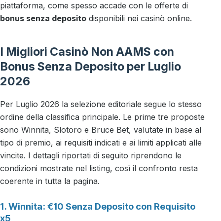
piattaforma, come spesso accade con le offerte di
bonus senza deposito
disponibili nei casinò online.
I Migliori Casinò Non AAMS con
Bonus Senza Deposito per Luglio
2026
Per Luglio 2026 la selezione editoriale segue lo stesso
ordine della classifica principale. Le prime tre proposte
sono Winnita, Slotoro e Bruce Bet, valutate in base al
tipo di premio, ai requisiti indicati e ai limiti applicati alle
vincite. I dettagli riportati di seguito riprendono le
condizioni mostrate nel listing, così il confronto resta
coerente in tutta la pagina.
1. Winnita: €10 Senza Deposito con Requisito
x5