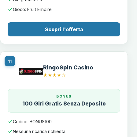
Gioco: Fruit Empire
Scopri l'offerta
11
RingoSpin Casino
★★★★☆
BONUS
100 Giri Gratis Senza Deposito
Codice: BONUS100
Nessuna ricarica richiesta