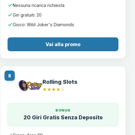
Nessuna ricarica richiesta
Giri gratuiti: 20
Gioco: Wild Joker's Diamonds
Vai alla promo
8
Rolling Slots
★★★★☆
BONUS
20 Giri Gratis Senza Deposito