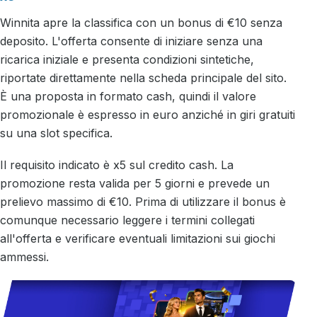
Winnita apre la classifica con un bonus di €10 senza
deposito. L'offerta consente di iniziare senza una
ricarica iniziale e presenta condizioni sintetiche,
riportate direttamente nella scheda principale del sito.
È una proposta in formato cash, quindi il valore
promozionale è espresso in euro anziché in giri gratuiti
su una slot specifica.
Il requisito indicato è x5 sul credito cash. La
promozione resta valida per 5 giorni e prevede un
prelievo massimo di €10. Prima di utilizzare il bonus è
comunque necessario leggere i termini collegati
all'offerta e verificare eventuali limitazioni sui giochi
ammessi.