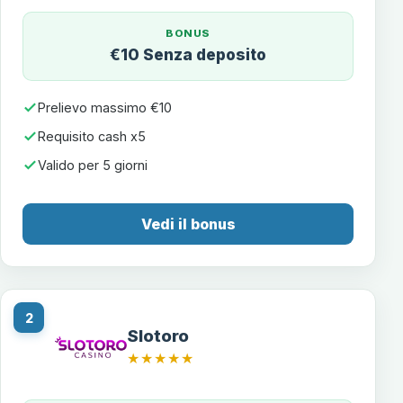
BONUS
€10 Senza deposito
Prelievo massimo €10
Requisito cash x5
Valido per 5 giorni
Vedi il bonus
2
Slotoro
★★★★★