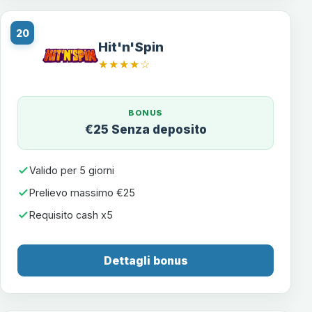
20
Hit'n'Spin
★★★★☆
BONUS
€25 Senza deposito
Valido per 5 giorni
Prelievo massimo €25
Requisito cash x5
Dettagli bonus