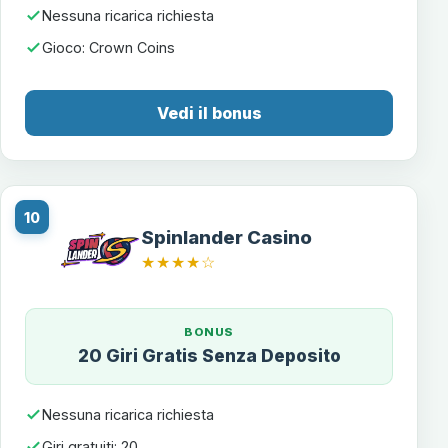
Nessuna ricarica richiesta
Gioco: Crown Coins
Vedi il bonus
10
Spinlander Casino
★★★★☆
BONUS
20 Giri Gratis Senza Deposito
Nessuna ricarica richiesta
Giri gratuiti: 20