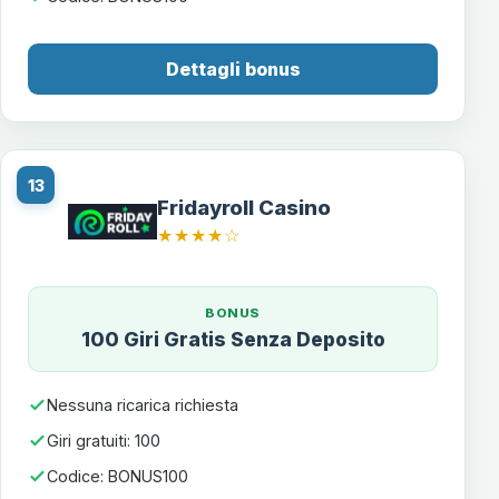
Dettagli bonus
13
Fridayroll Casino
★★★★☆
BONUS
100 Giri Gratis Senza Deposito
Nessuna ricarica richiesta
Giri gratuiti: 100
Codice: BONUS100