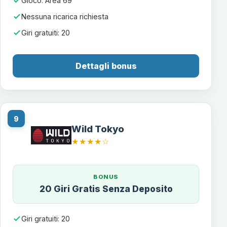
Gioco: Area 69
Nessuna ricarica richiesta
Giri gratuiti: 20
Dettagli bonus
9
Wild Tokyo
★★★★☆
BONUS
20 Giri Gratis Senza Deposito
Giri gratuiti: 20