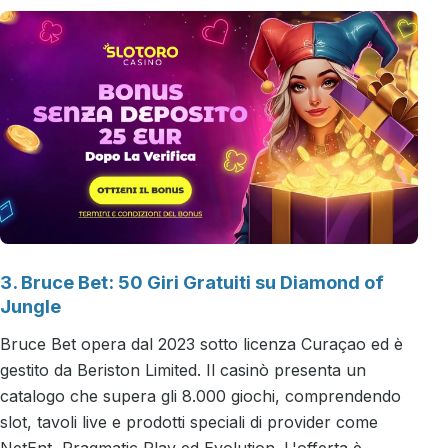
3. Bruce Bet: 50 Giri Gratuiti su Diamond of
Jungle
Bruce Bet opera dal 2023 sotto licenza Curaçao ed è
gestito da Beriston Limited. Il casinò presenta un
catalogo che supera gli 8.000 giochi, comprendendo
slot, tavoli live e prodotti speciali di provider come
NetEnt, Pragmatic Play ed Evolution. L'offerta è