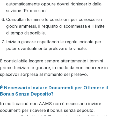
automaticamente oppure dovrai richiederlo dalla
sezione 'Promozioni'.
Consulta i termini e le condizioni per conoscere i
giochi ammessi, il requisito di scommessa e il limite
di tempo disponibile.
Inizia a giocare rispettando le regole indicate per
poter eventualmente prelevare le vincite.
È consigliabile leggere sempre attentamente i termini
prima di iniziare a giocare, in modo da non incorrere in
spiacevoli sorprese al momento del prelievo.
È Necessario Inviare Documenti per Ottenere il
Bonus Senza Deposito?
In molti casinò non AAMS non è necessario inviare
documenti per ricevere il bonus senza deposito,