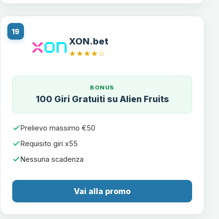
19
XON.bet
★★★★☆
BONUS
100 Giri Gratuiti su Alien Fruits
Prelievo massimo €50
Requisito giri x55
Nessuna scadenza
Vai alla promo