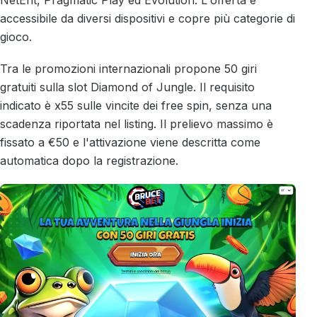
accessibile da diversi dispositivi e copre più categorie di
gioco.
Tra le promozioni internazionali propone 50 giri
gratuiti sulla slot Diamond of Jungle. Il requisito
indicato è x55 sulle vincite dei free spin, senza una
scadenza riportata nel listing. Il prelievo massimo è
fissato a €50 e l'attivazione viene descritta come
automatica dopo la registrazione.