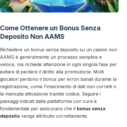
Come Ottenere un Bonus Senza
Deposito Non AAMS
Richiedere un bonus senza deposito su un casinò non
AAMS è generalmente un processo semplice e
veloce, ma richiede attenzione in ogni singola fase per
evitare di perdere il diritto alla promozione. Molti
giocatori perdono il bonus per errori banali durante la
registrazione, come l'inserimento di dati non corretti o
la mancata attivazione tramite codice. Seguire i
passaggi indicati dalla piattaforma con cura è
fondamentale per assicurarsi che il
bonus senza
deposito
venga attribuito correttamente.