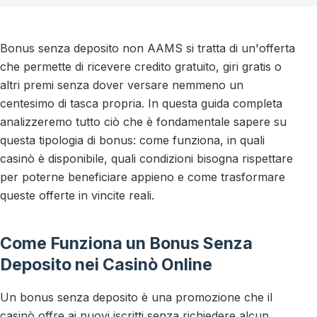
Bonus senza deposito non AAMS si tratta di un'offerta
che permette di ricevere credito gratuito, giri gratis o
altri premi senza dover versare nemmeno un
centesimo di tasca propria. In questa guida completa
analizzeremo tutto ciò che è fondamentale sapere su
questa tipologia di bonus: come funziona, in quali
casinò è disponibile, quali condizioni bisogna rispettare
per poterne beneficiare appieno e come trasformare
queste offerte in vincite reali.
Come Funziona un Bonus Senza
Deposito nei Casinò Online
Un bonus senza deposito è una promozione che il
casinò offre ai nuovi iscritti senza richiedere alcun