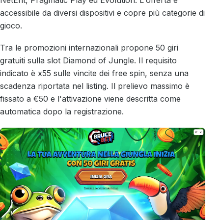
accessibile da diversi dispositivi e copre più categorie di
gioco.
Tra le promozioni internazionali propone 50 giri
gratuiti sulla slot Diamond of Jungle. Il requisito
indicato è x55 sulle vincite dei free spin, senza una
scadenza riportata nel listing. Il prelievo massimo è
fissato a €50 e l'attivazione viene descritta come
automatica dopo la registrazione.