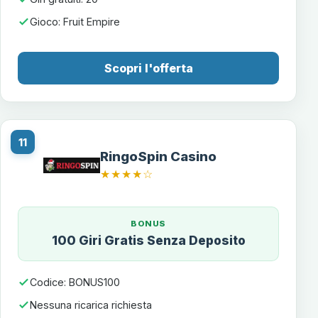
Gioco: Fruit Empire
Scopri l'offerta
11
RingoSpin Casino
★★★★☆
BONUS
100 Giri Gratis Senza Deposito
Codice: BONUS100
Nessuna ricarica richiesta