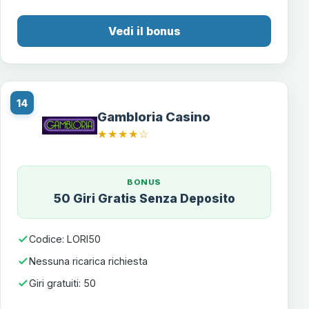
Vedi il bonus
14
Gambloria Casino
★★★★☆
BONUS
50 Giri Gratis Senza Deposito
Codice: LORI50
Nessuna ricarica richiesta
Giri gratuiti: 50