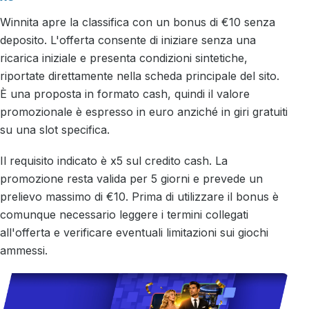
Winnita apre la classifica con un bonus di €10 senza
deposito. L'offerta consente di iniziare senza una
ricarica iniziale e presenta condizioni sintetiche,
riportate direttamente nella scheda principale del sito.
È una proposta in formato cash, quindi il valore
promozionale è espresso in euro anziché in giri gratuiti
su una slot specifica.
Il requisito indicato è x5 sul credito cash. La
promozione resta valida per 5 giorni e prevede un
prelievo massimo di €10. Prima di utilizzare il bonus è
comunque necessario leggere i termini collegati
all'offerta e verificare eventuali limitazioni sui giochi
ammessi.