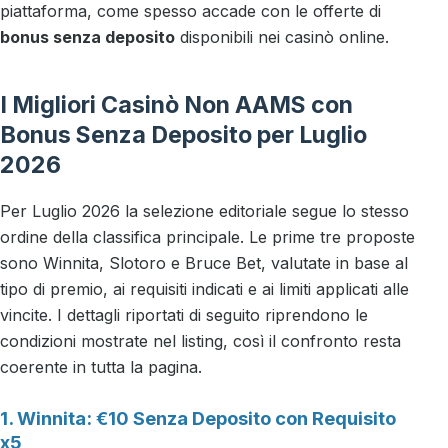
piattaforma, come spesso accade con le offerte di
bonus senza deposito
disponibili nei casinò online.
I Migliori Casinò Non AAMS con
Bonus Senza Deposito per Luglio
2026
Per Luglio 2026 la selezione editoriale segue lo stesso
ordine della classifica principale. Le prime tre proposte
sono Winnita, Slotoro e Bruce Bet, valutate in base al
tipo di premio, ai requisiti indicati e ai limiti applicati alle
vincite. I dettagli riportati di seguito riprendono le
condizioni mostrate nel listing, così il confronto resta
coerente in tutta la pagina.
1. Winnita: €10 Senza Deposito con Requisito
x5