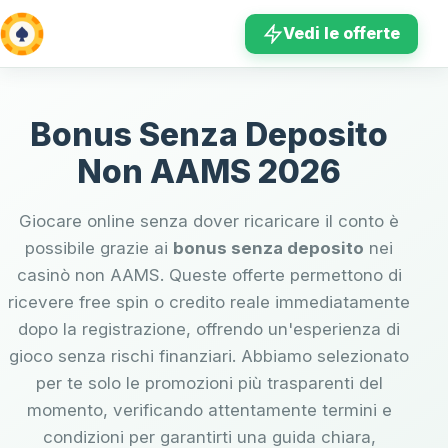
Vedi le offerte
Bonus Senza Deposito
Non AAMS 2026
Giocare online senza dover ricaricare il conto è
possibile grazie ai
bonus senza deposito
nei
casinò non AAMS. Queste offerte permettono di
ricevere free spin o credito reale immediatamente
dopo la registrazione, offrendo un'esperienza di
gioco senza rischi finanziari. Abbiamo selezionato
per te solo le promozioni più trasparenti del
momento, verificando attentamente termini e
condizioni per garantirti una guida chiara,