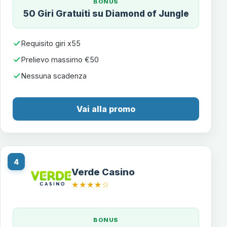
BONUS
50 Giri Gratuiti su Diamond of Jungle
Requisito giri x55
Prelievo massimo €50
Nessuna scadenza
Vai alla promo
4
Verde Casino
★★★★☆
BONUS