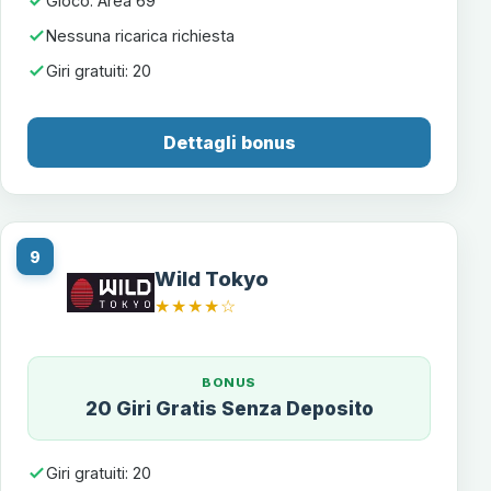
Gioco: Area 69
Nessuna ricarica richiesta
Giri gratuiti: 20
Dettagli bonus
9
Wild Tokyo
★★★★☆
BONUS
20 Giri Gratis Senza Deposito
Giri gratuiti: 20