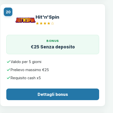
20
Hit'n'Spin
★★★★☆
BONUS
€25 Senza deposito
Valido per 5 giorni
Prelievo massimo €25
Requisito cash x5
Dettagli bonus