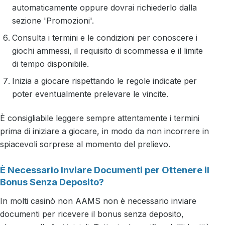
automaticamente oppure dovrai richiederlo dalla
sezione 'Promozioni'.
Consulta i termini e le condizioni per conoscere i
giochi ammessi, il requisito di scommessa e il limite
di tempo disponibile.
Inizia a giocare rispettando le regole indicate per
poter eventualmente prelevare le vincite.
È consigliabile leggere sempre attentamente i termini
prima di iniziare a giocare, in modo da non incorrere in
spiacevoli sorprese al momento del prelievo.
È Necessario Inviare Documenti per Ottenere il
Bonus Senza Deposito?
In molti casinò non AAMS non è necessario inviare
documenti per ricevere il bonus senza deposito,