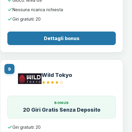
Gioco: Area 69
Nessuna ricarica richiesta
Giri gratuiti: 20
Dettagli bonus
9
Wild Tokyo
★★★★☆
BONUS
20 Giri Gratis Senza Deposito
Giri gratuiti: 20