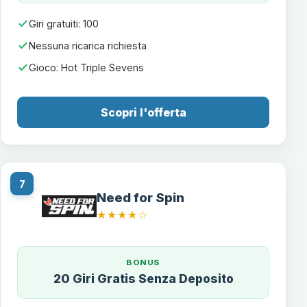
Giri gratuiti: 100
Nessuna ricarica richiesta
Gioco: Hot Triple Sevens
Scopri l'offerta
7
Need for Spin
★★★★☆
BONUS
20 Giri Gratis Senza Deposito