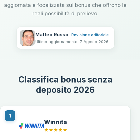
aggiornata e focalizzata sui bonus che offrono le
reali possibilità di prelievo.
Matteo Russo
Revisione editoriale
Ultimo aggiornamento: 7 Agosto 2026
Classifica bonus senza
deposito 2026
1
Winnita
★★★★★