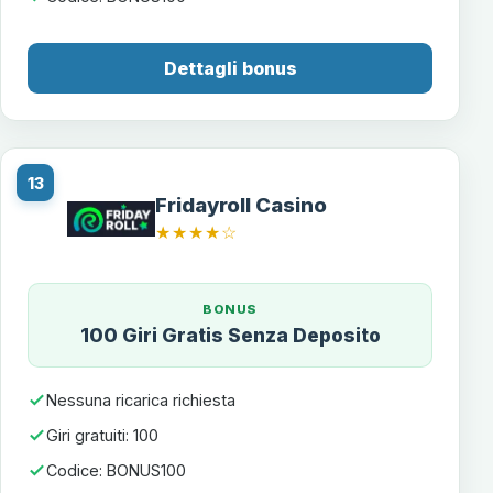
Dettagli bonus
13
Fridayroll Casino
★★★★☆
BONUS
100 Giri Gratis Senza Deposito
Nessuna ricarica richiesta
Giri gratuiti: 100
Codice: BONUS100