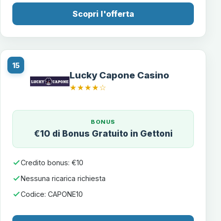
Scopri l'offerta
15
Lucky Capone Casino
★★★★☆
BONUS
€10 di Bonus Gratuito in Gettoni
Credito bonus: €10
Nessuna ricarica richiesta
Codice: CAPONE10