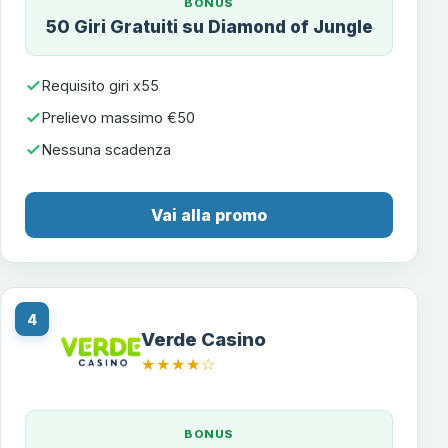
BONUS
50 Giri Gratuiti su Diamond of Jungle
Requisito giri x55
Prelievo massimo €50
Nessuna scadenza
Vai alla promo
4
Verde Casino
★★★★☆
BONUS