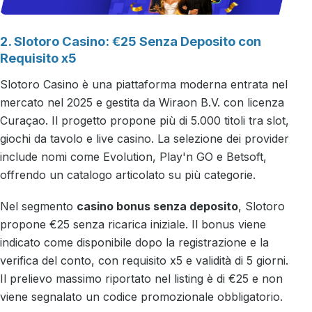
2. Slotoro Casino: €25 Senza Deposito con
Requisito x5
Slotoro Casino è una piattaforma moderna entrata nel
mercato nel 2025 e gestita da Wiraon B.V. con licenza
Curaçao. Il progetto propone più di 5.000 titoli tra slot,
giochi da tavolo e live casino. La selezione dei provider
include nomi come Evolution, Play'n GO e Betsoft,
offrendo un catalogo articolato su più categorie.
Nel segmento
casino bonus senza deposito
, Slotoro
propone €25 senza ricarica iniziale. Il bonus viene
indicato come disponibile dopo la registrazione e la
verifica del conto, con requisito x5 e validità di 5 giorni.
Il prelievo massimo riportato nel listing è di €25 e non
viene segnalato un codice promozionale obbligatorio.