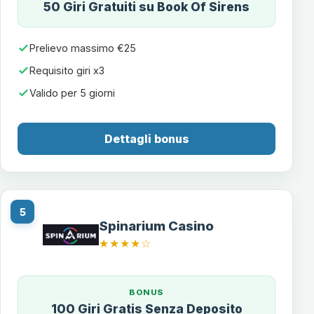
50 Giri Gratuiti su Book Of Sirens
Prelievo massimo €25
Requisito giri x3
Valido per 5 giorni
Dettagli bonus
5
Spinarium Casino
★★★★☆
BONUS
100 Giri Gratis Senza Deposito