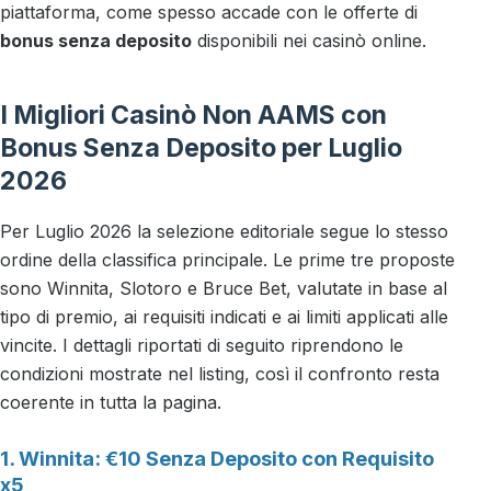
piattaforma, come spesso accade con le offerte di
bonus senza deposito
disponibili nei casinò online.
I Migliori Casinò Non AAMS con
Bonus Senza Deposito per Luglio
2026
Per Luglio 2026 la selezione editoriale segue lo stesso
ordine della classifica principale. Le prime tre proposte
sono Winnita, Slotoro e Bruce Bet, valutate in base al
tipo di premio, ai requisiti indicati e ai limiti applicati alle
vincite. I dettagli riportati di seguito riprendono le
condizioni mostrate nel listing, così il confronto resta
coerente in tutta la pagina.
1. Winnita: €10 Senza Deposito con Requisito
x5