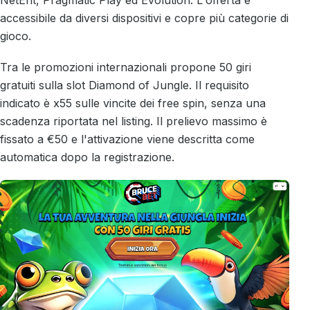
accessibile da diversi dispositivi e copre più categorie di
gioco.
Tra le promozioni internazionali propone 50 giri
gratuiti sulla slot Diamond of Jungle. Il requisito
indicato è x55 sulle vincite dei free spin, senza una
scadenza riportata nel listing. Il prelievo massimo è
fissato a €50 e l'attivazione viene descritta come
automatica dopo la registrazione.