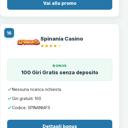
Vai alla promo
16
Spinania Casino
★★★★☆
BONUS
100 Giri Gratis senza deposito
Nessuna ricarica richiesta
Giri gratuiti: 100
Codice: SPINANIAFS
Dettagli bonus