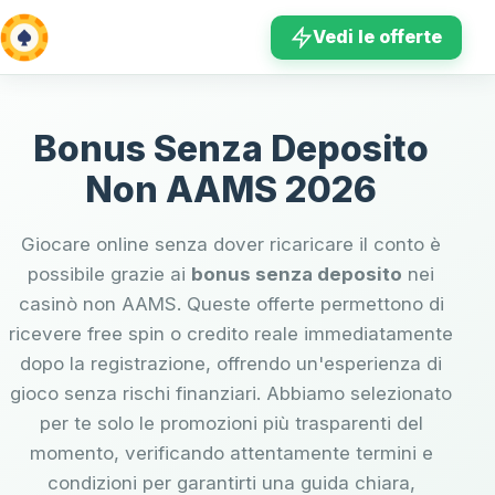
Vedi le offerte
Bonus Senza Deposito
Non AAMS 2026
Giocare online senza dover ricaricare il conto è
possibile grazie ai
bonus senza deposito
nei
casinò non AAMS. Queste offerte permettono di
ricevere free spin o credito reale immediatamente
dopo la registrazione, offrendo un'esperienza di
gioco senza rischi finanziari. Abbiamo selezionato
per te solo le promozioni più trasparenti del
momento, verificando attentamente termini e
condizioni per garantirti una guida chiara,