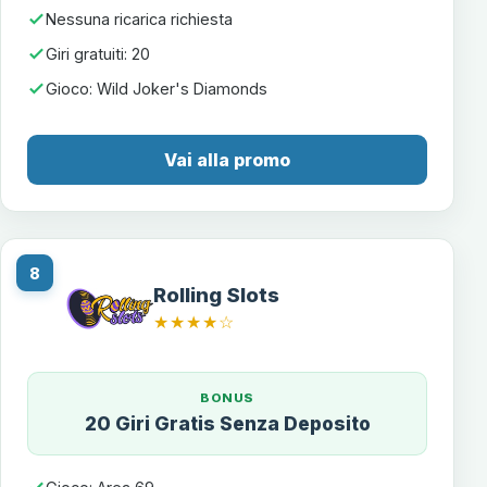
Nessuna ricarica richiesta
Giri gratuiti: 20
Gioco: Wild Joker's Diamonds
Vai alla promo
8
Rolling Slots
★★★★☆
BONUS
20 Giri Gratis Senza Deposito