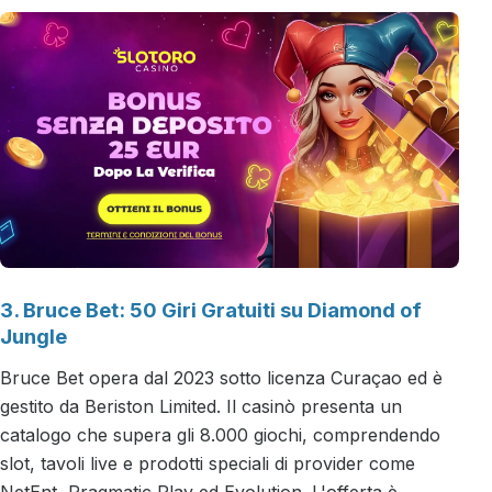
3. Bruce Bet: 50 Giri Gratuiti su Diamond of
Jungle
Bruce Bet opera dal 2023 sotto licenza Curaçao ed è
gestito da Beriston Limited. Il casinò presenta un
catalogo che supera gli 8.000 giochi, comprendendo
slot, tavoli live e prodotti speciali di provider come
NetEnt, Pragmatic Play ed Evolution. L'offerta è