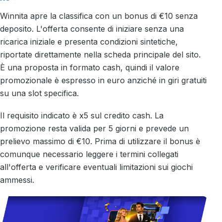
Winnita apre la classifica con un bonus di €10 senza
deposito. L'offerta consente di iniziare senza una
ricarica iniziale e presenta condizioni sintetiche,
riportate direttamente nella scheda principale del sito.
È una proposta in formato cash, quindi il valore
promozionale è espresso in euro anziché in giri gratuiti
su una slot specifica.
Il requisito indicato è x5 sul credito cash. La
promozione resta valida per 5 giorni e prevede un
prelievo massimo di €10. Prima di utilizzare il bonus è
comunque necessario leggere i termini collegati
all'offerta e verificare eventuali limitazioni sui giochi
ammessi.