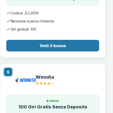
Codice: ZLLA100
Nessuna ricarica richiesta
Giri gratuiti: 100
Vedi il bonus
6
Winnita
★★★★☆
BONUS
100 Giri Gratis Senza Deposito