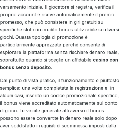
versamento iniziale. Il giocatore si registra, verifica il
proprio account e riceve automaticamente il premio
promesso, che può consistere in giri gratuiti su
specifiche slot o in credito bonus utilizzabile su diversi
giochi. Questa tipologia di promozione è
particolarmente apprezzata perché consente di
esplorare la piattaforma senza rischiare denaro reale,
soprattutto quando si sceglie un affidabile
casino con
bonus senza deposito
.
Dal punto di vista pratico, il funzionamento è piuttosto
semplice: una volta completata la registrazione e, in
alcuni casi, inserito un codice promozionale specifico,
il bonus viene accreditato automaticamente sul conto
di gioco. Le vincite generate attraverso il bonus
possono essere convertite in denaro reale solo dopo
aver soddisfatto i requisiti di scommessa imposti dalla