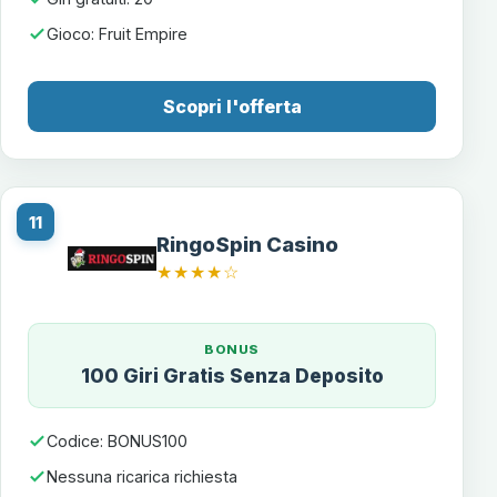
Gioco: Fruit Empire
Scopri l'offerta
11
RingoSpin Casino
★★★★☆
BONUS
100 Giri Gratis Senza Deposito
Codice: BONUS100
Nessuna ricarica richiesta