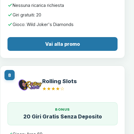
Nessuna ricarica richiesta
Giri gratuiti: 20
Gioco: Wild Joker's Diamonds
Vai alla promo
8
Rolling Slots
★★★★☆
BONUS
20 Giri Gratis Senza Deposito