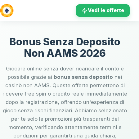
Vedi le offerte
Bonus Senza Deposito
Non AAMS 2026
Giocare online senza dover ricaricare il conto è
possibile grazie ai
bonus senza deposito
nei
casinò non AAMS. Queste offerte permettono di
ricevere free spin o credito reale immediatamente
dopo la registrazione, offrendo un'esperienza di
gioco senza rischi finanziari. Abbiamo selezionato
per te solo le promozioni più trasparenti del
momento, verificando attentamente termini e
condizioni per garantirti una guida chiara,