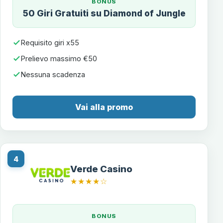
BONUS
50 Giri Gratuiti su Diamond of Jungle
Requisito giri x55
Prelievo massimo €50
Nessuna scadenza
Vai alla promo
4
Verde Casino
★★★★☆
BONUS