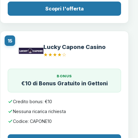
Scopri l'offerta
15
Lucky Capone Casino
★★★★☆
BONUS
€10 di Bonus Gratuito in Gettoni
Credito bonus: €10
Nessuna ricarica richiesta
Codice: CAPONE10