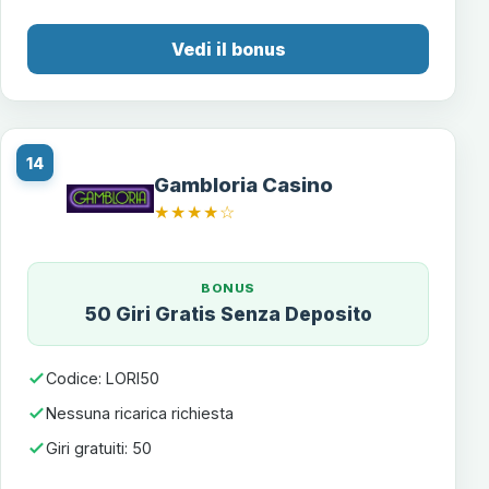
Vedi il bonus
14
Gambloria Casino
★★★★☆
BONUS
50 Giri Gratis Senza Deposito
Codice: LORI50
Nessuna ricarica richiesta
Giri gratuiti: 50