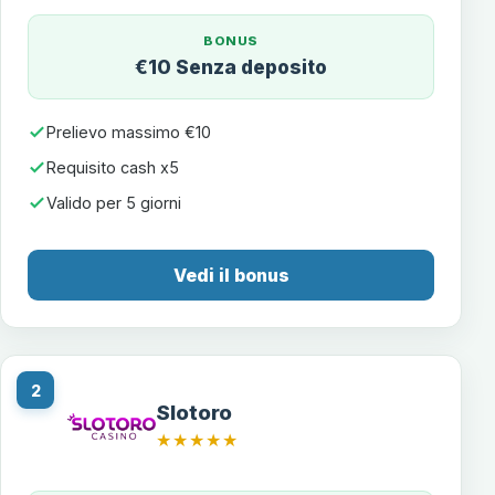
BONUS
€10 Senza deposito
Prelievo massimo €10
Requisito cash x5
Valido per 5 giorni
Vedi il bonus
2
Slotoro
★★★★★