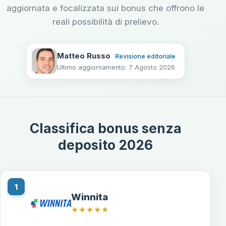
aggiornata e focalizzata sui bonus che offrono le
reali possibilità di prelievo.
Matteo Russo
Revisione editoriale
Ultimo aggiornamento: 7 Agosto 2026
Classifica bonus senza
deposito 2026
1
Winnita
★★★★★