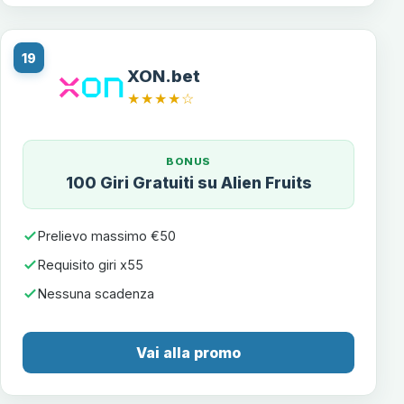
19
XON.bet
★★★★☆
BONUS
100 Giri Gratuiti su Alien Fruits
Prelievo massimo €50
Requisito giri x55
Nessuna scadenza
Vai alla promo