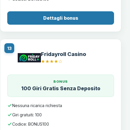
Dettagli bonus
13
Fridayroll Casino
★★★★☆
BONUS
100 Giri Gratis Senza Deposito
Nessuna ricarica richiesta
Giri gratuiti: 100
Codice: BONUS100