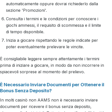
automaticamente oppure dovrai richiederlo dalla
sezione 'Promozioni'.
Consulta i termini e le condizioni per conoscere i
giochi ammessi, il requisito di scommessa e il limite
di tempo disponibile.
Inizia a giocare rispettando le regole indicate per
poter eventualmente prelevare le vincite.
È consigliabile leggere sempre attentamente i termini
prima di iniziare a giocare, in modo da non incorrere in
spiacevoli sorprese al momento del prelievo.
È Necessario Inviare Documenti per Ottenere il
Bonus Senza Deposito?
In molti casinò non AAMS non è necessario inviare
documenti per ricevere il bonus senza deposito,