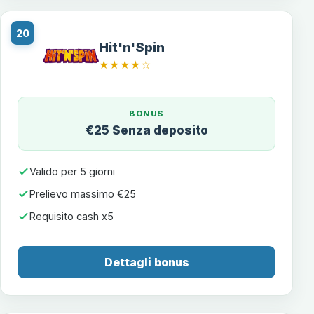
20
Hit'n'Spin
★★★★☆
BONUS
€25 Senza deposito
Valido per 5 giorni
Prelievo massimo €25
Requisito cash x5
Dettagli bonus