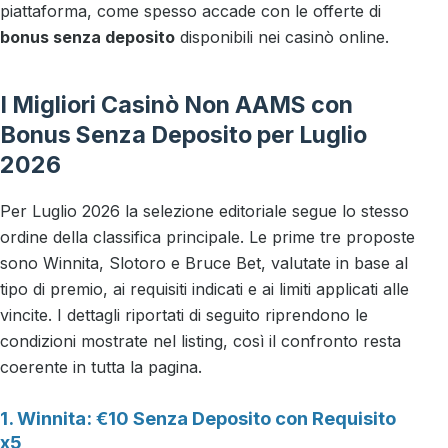
piattaforma, come spesso accade con le offerte di
bonus senza deposito
disponibili nei casinò online.
I Migliori Casinò Non AAMS con
Bonus Senza Deposito per Luglio
2026
Per Luglio 2026 la selezione editoriale segue lo stesso
ordine della classifica principale. Le prime tre proposte
sono Winnita, Slotoro e Bruce Bet, valutate in base al
tipo di premio, ai requisiti indicati e ai limiti applicati alle
vincite. I dettagli riportati di seguito riprendono le
condizioni mostrate nel listing, così il confronto resta
coerente in tutta la pagina.
1. Winnita: €10 Senza Deposito con Requisito
x5