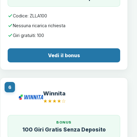
Codice: ZLLA100
Nessuna ricarica richiesta
Giri gratuiti: 100
Vedi il bonus
6
Winnita
★★★★☆
BONUS
100 Giri Gratis Senza Deposito