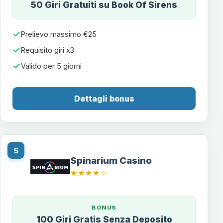
50 Giri Gratuiti su Book Of Sirens
Prelievo massimo €25
Requisito giri x3
Valido per 5 giorni
Dettagli bonus
5
Spinarium Casino
★★★★☆
BONUS
100 Giri Gratis Senza Deposito