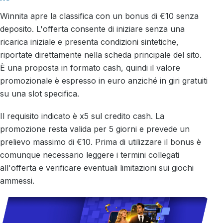
Winnita apre la classifica con un bonus di €10 senza
deposito. L'offerta consente di iniziare senza una
ricarica iniziale e presenta condizioni sintetiche,
riportate direttamente nella scheda principale del sito.
È una proposta in formato cash, quindi il valore
promozionale è espresso in euro anziché in giri gratuiti
su una slot specifica.
Il requisito indicato è x5 sul credito cash. La
promozione resta valida per 5 giorni e prevede un
prelievo massimo di €10. Prima di utilizzare il bonus è
comunque necessario leggere i termini collegati
all'offerta e verificare eventuali limitazioni sui giochi
ammessi.