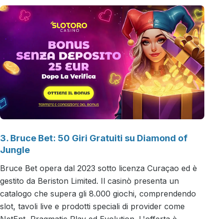
3. Bruce Bet: 50 Giri Gratuiti su Diamond of
Jungle
Bruce Bet opera dal 2023 sotto licenza Curaçao ed è
gestito da Beriston Limited. Il casinò presenta un
catalogo che supera gli 8.000 giochi, comprendendo
slot, tavoli live e prodotti speciali di provider come
NetEnt, Pragmatic Play ed Evolution. L'offerta è