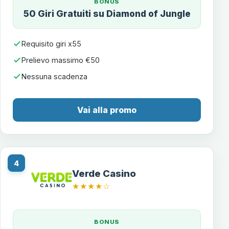
BONUS
50 Giri Gratuiti su Diamond of Jungle
Requisito giri x55
Prelievo massimo €50
Nessuna scadenza
Vai alla promo
4
Verde Casino
★★★★☆
BONUS