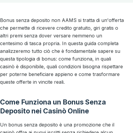
Bonus senza deposito non AAMS si tratta di un'offerta
che permette di ricevere credito gratuito, giri gratis o
altri premi senza dover versare nemmeno un
centesimo di tasca propria. In questa guida completa
analizzeremo tutto ciò che è fondamentale sapere su
questa tipologia di bonus: come funziona, in quali
casinò è disponibile, quali condizioni bisogna rispettare
per poterne beneficiare appieno e come trasformare
queste offerte in vincite reali.
Come Funziona un Bonus Senza
Deposito nei Casinò Online
Un bonus senza deposito è una promozione che il
casinò offre ai nuovi iscritti senza richiedere alcun