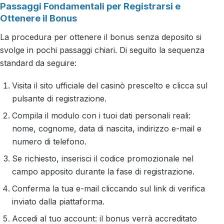
Passaggi Fondamentali per Registrarsi e
Ottenere il Bonus
La procedura per ottenere il bonus senza deposito si
svolge in pochi passaggi chiari. Di seguito la sequenza
standard da seguire:
Visita il sito ufficiale del casinò prescelto e clicca sul
pulsante di registrazione.
Compila il modulo con i tuoi dati personali reali:
nome, cognome, data di nascita, indirizzo e-mail e
numero di telefono.
Se richiesto, inserisci il codice promozionale nel
campo apposito durante la fase di registrazione.
Conferma la tua e-mail cliccando sul link di verifica
inviato dalla piattaforma.
Accedi al tuo account: il bonus verrà accreditato