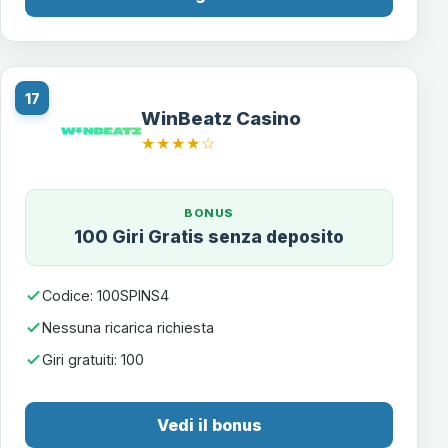
17
WinBeatz Casino
★★★★☆
BONUS
100 Giri Gratis senza deposito
Codice: 100SPINS4
Nessuna ricarica richiesta
Giri gratuiti: 100
Vedi il bonus