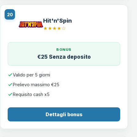
20
Hit'n'Spin
★★★★☆
BONUS
€25 Senza deposito
Valido per 5 giorni
Prelievo massimo €25
Requisito cash x5
Dettagli bonus