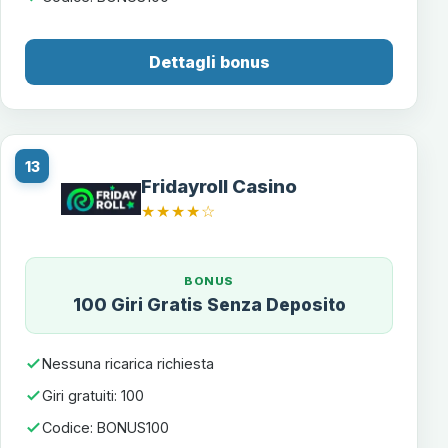
Dettagli bonus
13
Fridayroll Casino
★★★★☆
BONUS
100 Giri Gratis Senza Deposito
Nessuna ricarica richiesta
Giri gratuiti: 100
Codice: BONUS100