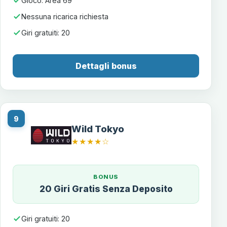
Gioco: Area 69
Nessuna ricarica richiesta
Giri gratuiti: 20
Dettagli bonus
9
Wild Tokyo
★★★★☆
BONUS
20 Giri Gratis Senza Deposito
Giri gratuiti: 20