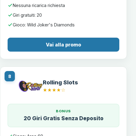
Nessuna ricarica richiesta
Giri gratuiti: 20
Gioco: Wild Joker's Diamonds
Vai alla promo
8
Rolling Slots
★★★★☆
BONUS
20 Giri Gratis Senza Deposito