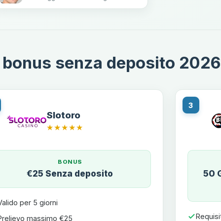
a bonus senza deposito 2026
3
Slotoro
★★★★★
BONUS
€25 Senza deposito
50 G
Valido per 5 giorni
Requisi
Prelievo massimo €25