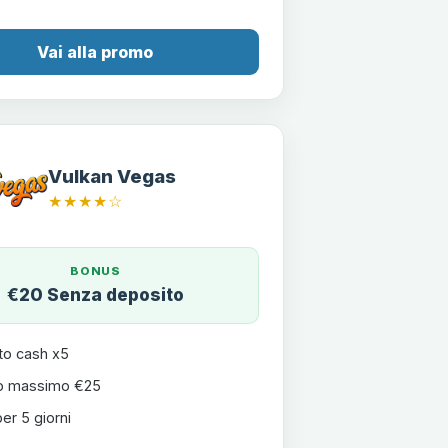
Vai alla promo
Vulkan Vegas
★★★★☆
BONUS
€20 Senza deposito
to cash x5
vo massimo €25
per 5 giorni