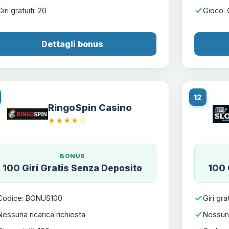
Giri gratuiti: 20
Gioco:
Dettagli bonus
12
RingoSpin Casino
★★★★☆
BONUS
100 Giri Gratis Senza Deposito
100 
Codice: BONUS100
Giri grat
Nessuna ricarica richiesta
Nessuna