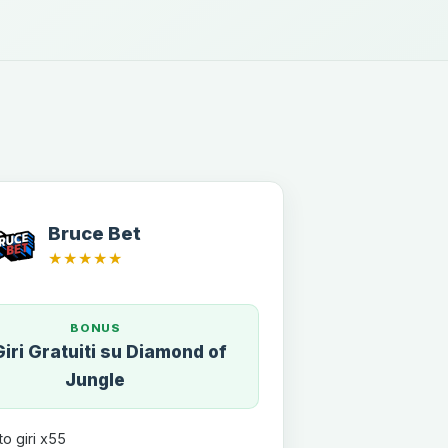
Bruce Bet
★★★★★
BONUS
iri Gratuiti su Diamond of
Jungle
to giri x55