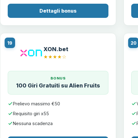
Dettagli bonus
19
20
XON.bet
★★★★☆
BONUS
100 Giri Gratuiti su Alien Fruits
Prelievo massimo €50
Requisito giri x55
Nessuna scadenza