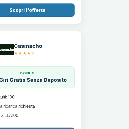
Scopri l'offerta
Casinacho
★★★★☆
BONUS
Giri Gratis Senza Deposito
uiti: 100
 ricarica richiesta
 ZILLA100