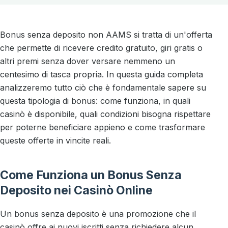
Bonus senza deposito non AAMS si tratta di un'offerta
che permette di ricevere credito gratuito, giri gratis o
altri premi senza dover versare nemmeno un
centesimo di tasca propria. In questa guida completa
analizzeremo tutto ciò che è fondamentale sapere su
questa tipologia di bonus: come funziona, in quali
casinò è disponibile, quali condizioni bisogna rispettare
per poterne beneficiare appieno e come trasformare
queste offerte in vincite reali.
Come Funziona un Bonus Senza
Deposito nei Casinò Online
Un bonus senza deposito è una promozione che il
casinò offre ai nuovi iscritti senza richiedere alcun