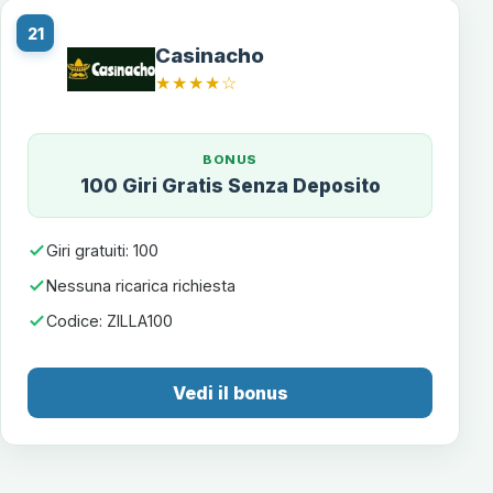
21
Casinacho
★★★★☆
BONUS
100 Giri Gratis Senza Deposito
Giri gratuiti: 100
Nessuna ricarica richiesta
Codice: ZILLA100
Vedi il bonus