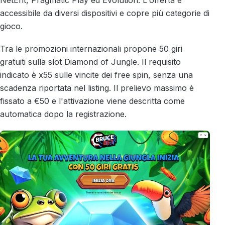
accessibile da diversi dispositivi e copre più categorie di
gioco.
Tra le promozioni internazionali propone 50 giri
gratuiti sulla slot Diamond of Jungle. Il requisito
indicato è x55 sulle vincite dei free spin, senza una
scadenza riportata nel listing. Il prelievo massimo è
fissato a €50 e l'attivazione viene descritta come
automatica dopo la registrazione.