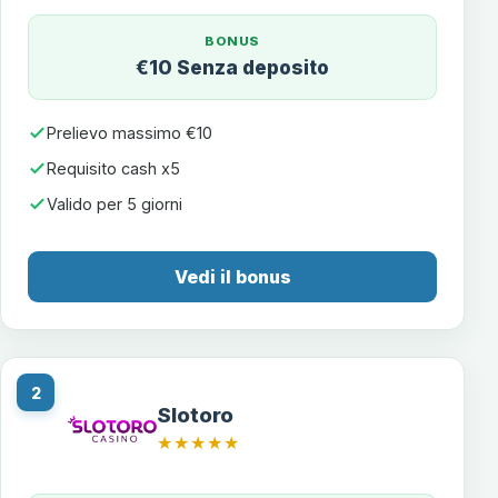
BONUS
€10 Senza deposito
Prelievo massimo €10
Requisito cash x5
Valido per 5 giorni
Vedi il bonus
2
Slotoro
★★★★★