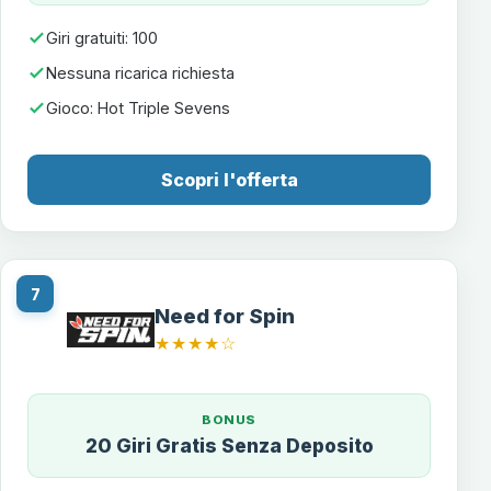
Giri gratuiti: 100
Nessuna ricarica richiesta
Gioco: Hot Triple Sevens
Scopri l'offerta
7
Need for Spin
★★★★☆
BONUS
20 Giri Gratis Senza Deposito