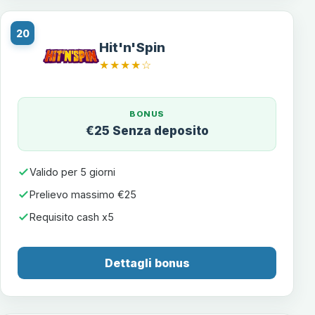
20
Hit'n'Spin
★★★★☆
BONUS
€25 Senza deposito
Valido per 5 giorni
Prelievo massimo €25
Requisito cash x5
Dettagli bonus