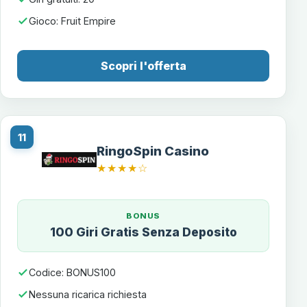
Gioco: Fruit Empire
Scopri l'offerta
11
RingoSpin Casino
★★★★☆
BONUS
100 Giri Gratis Senza Deposito
Codice: BONUS100
Nessuna ricarica richiesta