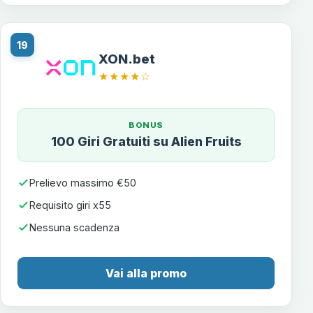
19
XON.bet
★★★★☆
BONUS
100 Giri Gratuiti su Alien Fruits
Prelievo massimo €50
Requisito giri x55
Nessuna scadenza
Vai alla promo