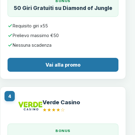
BONUS
50 Giri Gratuiti su Diamond of Jungle
Requisito giri x55
Prelievo massimo €50
Nessuna scadenza
Vai alla promo
4
Verde Casino
★★★★☆
BONUS