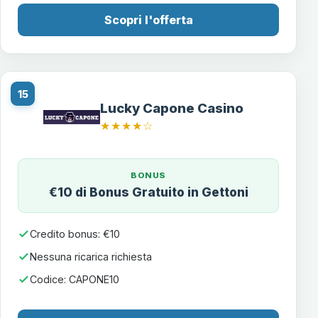
Scopri l'offerta
15
Lucky Capone Casino
★★★★☆
BONUS
€10 di Bonus Gratuito in Gettoni
Credito bonus: €10
Nessuna ricarica richiesta
Codice: CAPONE10