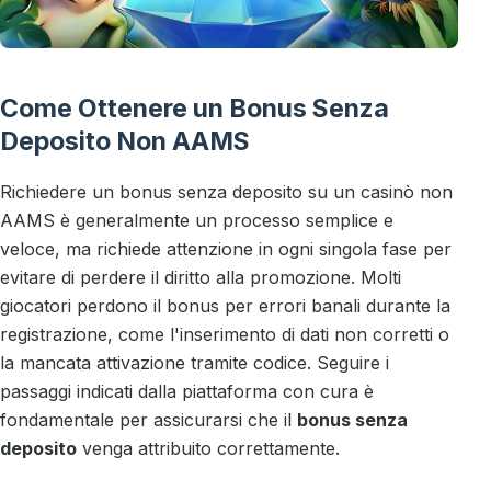
Come Ottenere un Bonus Senza
Deposito Non AAMS
Richiedere un bonus senza deposito su un casinò non
AAMS è generalmente un processo semplice e
veloce, ma richiede attenzione in ogni singola fase per
evitare di perdere il diritto alla promozione. Molti
giocatori perdono il bonus per errori banali durante la
registrazione, come l'inserimento di dati non corretti o
la mancata attivazione tramite codice. Seguire i
passaggi indicati dalla piattaforma con cura è
fondamentale per assicurarsi che il
bonus senza
deposito
venga attribuito correttamente.