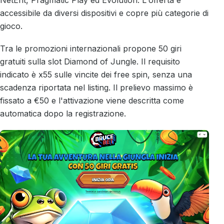
accessibile da diversi dispositivi e copre più categorie di
gioco.
Tra le promozioni internazionali propone 50 giri
gratuiti sulla slot Diamond of Jungle. Il requisito
indicato è x55 sulle vincite dei free spin, senza una
scadenza riportata nel listing. Il prelievo massimo è
fissato a €50 e l'attivazione viene descritta come
automatica dopo la registrazione.