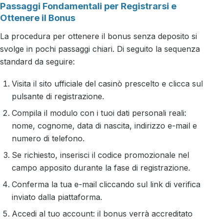
Passaggi Fondamentali per Registrarsi e
Ottenere il Bonus
La procedura per ottenere il bonus senza deposito si
svolge in pochi passaggi chiari. Di seguito la sequenza
standard da seguire:
Visita il sito ufficiale del casinò prescelto e clicca sul
pulsante di registrazione.
Compila il modulo con i tuoi dati personali reali:
nome, cognome, data di nascita, indirizzo e-mail e
numero di telefono.
Se richiesto, inserisci il codice promozionale nel
campo apposito durante la fase di registrazione.
Conferma la tua e-mail cliccando sul link di verifica
inviato dalla piattaforma.
Accedi al tuo account: il bonus verrà accreditato