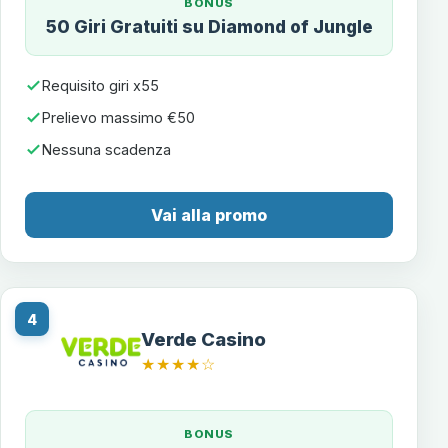
BONUS
50 Giri Gratuiti su Diamond of Jungle
Requisito giri x55
Prelievo massimo €50
Nessuna scadenza
Vai alla promo
4
Verde Casino
★★★★☆
BONUS