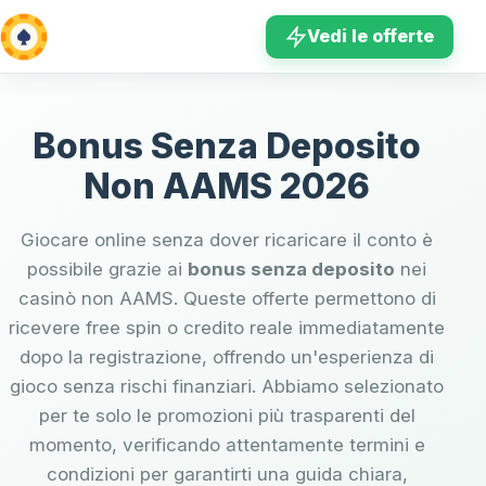
Vedi le offerte
Bonus Senza Deposito
Non AAMS 2026
Giocare online senza dover ricaricare il conto è
possibile grazie ai
bonus senza deposito
nei
casinò non AAMS. Queste offerte permettono di
ricevere free spin o credito reale immediatamente
dopo la registrazione, offrendo un'esperienza di
gioco senza rischi finanziari. Abbiamo selezionato
per te solo le promozioni più trasparenti del
momento, verificando attentamente termini e
condizioni per garantirti una guida chiara,