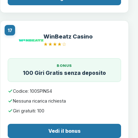
17
WinBeatz Casino
★★★★☆
BONUS
100 Giri Gratis senza deposito
Codice: 100SPINS4
Nessuna ricarica richiesta
Giri gratuiti: 100
Vedi il bonus