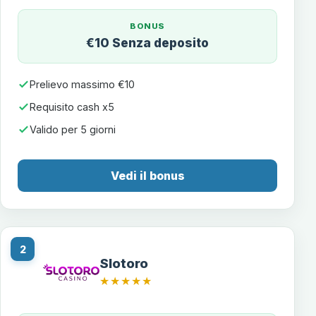
BONUS
€10 Senza deposito
Prelievo massimo €10
Requisito cash x5
Valido per 5 giorni
Vedi il bonus
2
Slotoro
★★★★★