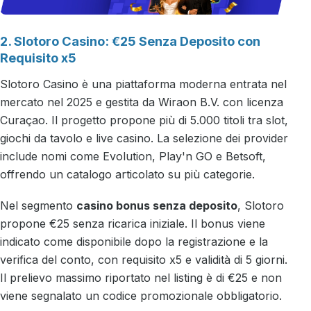
2. Slotoro Casino: €25 Senza Deposito con
Requisito x5
Slotoro Casino è una piattaforma moderna entrata nel
mercato nel 2025 e gestita da Wiraon B.V. con licenza
Curaçao. Il progetto propone più di 5.000 titoli tra slot,
giochi da tavolo e live casino. La selezione dei provider
include nomi come Evolution, Play'n GO e Betsoft,
offrendo un catalogo articolato su più categorie.
Nel segmento
casino bonus senza deposito
, Slotoro
propone €25 senza ricarica iniziale. Il bonus viene
indicato come disponibile dopo la registrazione e la
verifica del conto, con requisito x5 e validità di 5 giorni.
Il prelievo massimo riportato nel listing è di €25 e non
viene segnalato un codice promozionale obbligatorio.