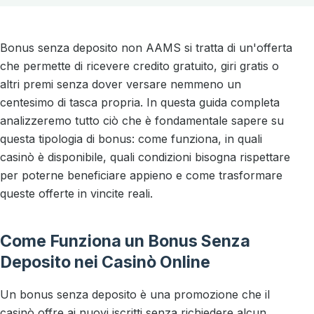
Bonus senza deposito non AAMS si tratta di un'offerta
che permette di ricevere credito gratuito, giri gratis o
altri premi senza dover versare nemmeno un
centesimo di tasca propria. In questa guida completa
analizzeremo tutto ciò che è fondamentale sapere su
questa tipologia di bonus: come funziona, in quali
casinò è disponibile, quali condizioni bisogna rispettare
per poterne beneficiare appieno e come trasformare
queste offerte in vincite reali.
Come Funziona un Bonus Senza
Deposito nei Casinò Online
Un bonus senza deposito è una promozione che il
casinò offre ai nuovi iscritti senza richiedere alcun