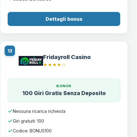
Dettagli bonus
13
Fridayroll Casino
★★★★☆
BONUS
100 Giri Gratis Senza Deposito
Nessuna ricarica richiesta
Giri gratuiti: 100
Codice: BONUS100