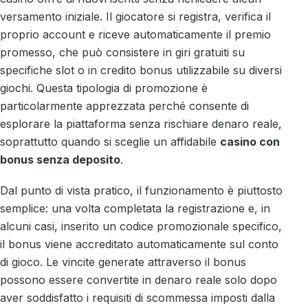
versamento iniziale. Il giocatore si registra, verifica il
proprio account e riceve automaticamente il premio
promesso, che può consistere in giri gratuiti su
specifiche slot o in credito bonus utilizzabile su diversi
giochi. Questa tipologia di promozione è
particolarmente apprezzata perché consente di
esplorare la piattaforma senza rischiare denaro reale,
soprattutto quando si sceglie un affidabile
casino con
bonus senza deposito
.
Dal punto di vista pratico, il funzionamento è piuttosto
semplice: una volta completata la registrazione e, in
alcuni casi, inserito un codice promozionale specifico,
il bonus viene accreditato automaticamente sul conto
di gioco. Le vincite generate attraverso il bonus
possono essere convertite in denaro reale solo dopo
aver soddisfatto i requisiti di scommessa imposti dalla