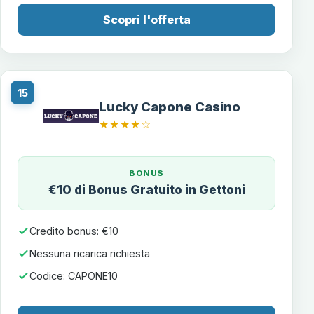
Scopri l'offerta
15
Lucky Capone Casino
★★★★☆
BONUS
€10 di Bonus Gratuito in Gettoni
Credito bonus: €10
Nessuna ricarica richiesta
Codice: CAPONE10