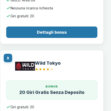
Gioco: Area 69
Nessuna ricarica richiesta
Giri gratuiti: 20
Dettagli bonus
9
Wild Tokyo
★★★★☆
BONUS
20 Giri Gratis Senza Deposito
Giri gratuiti: 20