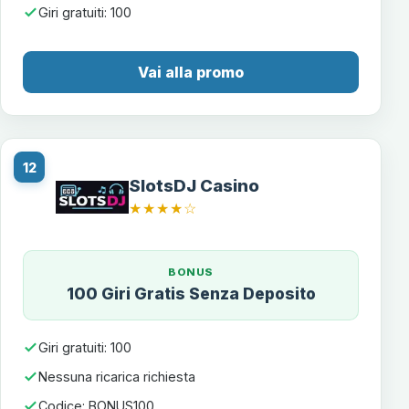
Giri gratuiti: 100
Vai alla promo
12
SlotsDJ Casino
★★★★☆
BONUS
100 Giri Gratis Senza Deposito
Giri gratuiti: 100
Nessuna ricarica richiesta
Codice: BONUS100