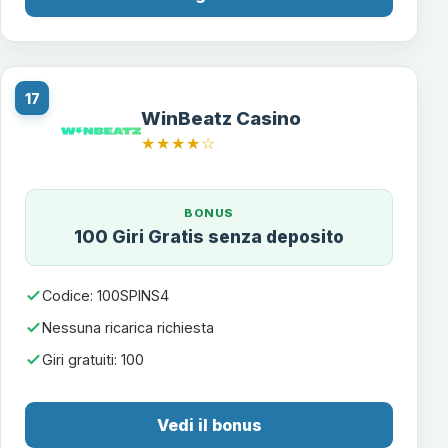
17
WinBeatz Casino
★★★★☆
BONUS
100 Giri Gratis senza deposito
Codice: 100SPINS4
Nessuna ricarica richiesta
Giri gratuiti: 100
Vedi il bonus