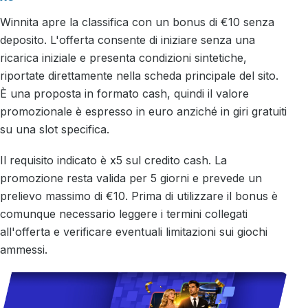
Winnita apre la classifica con un bonus di €10 senza
deposito. L'offerta consente di iniziare senza una
ricarica iniziale e presenta condizioni sintetiche,
riportate direttamente nella scheda principale del sito.
È una proposta in formato cash, quindi il valore
promozionale è espresso in euro anziché in giri gratuiti
su una slot specifica.
Il requisito indicato è x5 sul credito cash. La
promozione resta valida per 5 giorni e prevede un
prelievo massimo di €10. Prima di utilizzare il bonus è
comunque necessario leggere i termini collegati
all'offerta e verificare eventuali limitazioni sui giochi
ammessi.