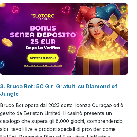
3. Bruce Bet: 50 Giri Gratuiti su Diamond of
Jungle
Bruce Bet opera dal 2023 sotto licenza Curaçao ed è
gestito da Beriston Limited. Il casinò presenta un
catalogo che supera gli 8.000 giochi, comprendendo
slot, tavoli live e prodotti speciali di provider come
NetEnt, Pragmatic Play ed Evolution. L'offerta è