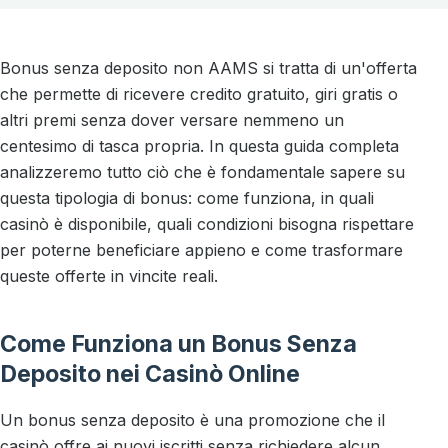
Bonus senza deposito non AAMS si tratta di un'offerta
che permette di ricevere credito gratuito, giri gratis o
altri premi senza dover versare nemmeno un
centesimo di tasca propria. In questa guida completa
analizzeremo tutto ciò che è fondamentale sapere su
questa tipologia di bonus: come funziona, in quali
casinò è disponibile, quali condizioni bisogna rispettare
per poterne beneficiare appieno e come trasformare
queste offerte in vincite reali.
Come Funziona un Bonus Senza
Deposito nei Casinò Online
Un bonus senza deposito è una promozione che il
casinò offre ai nuovi iscritti senza richiedere alcun