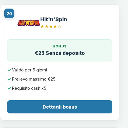
20
Hit'n'Spin
★★★★☆
BONUS
€25 Senza deposito
Valido per 5 giorni
Prelievo massimo €25
Requisito cash x5
Dettagli bonus