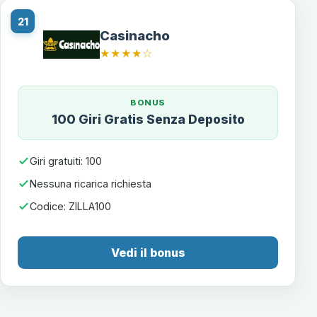
21
Casinacho
★★★★☆
BONUS
100 Giri Gratis Senza Deposito
Giri gratuiti: 100
Nessuna ricarica richiesta
Codice: ZILLA100
Vedi il bonus