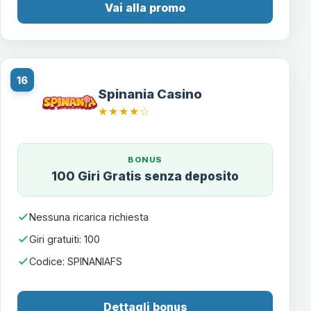
Vai alla promo
16
Spinania Casino
★★★★☆
BONUS
100 Giri Gratis senza deposito
Nessuna ricarica richiesta
Giri gratuiti: 100
Codice: SPINANIAFS
Dettagli bonus