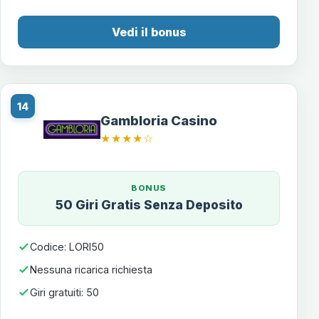
Vedi il bonus
14
Gambloria Casino
★★★★☆
BONUS
50 Giri Gratis Senza Deposito
Codice: LORI50
Nessuna ricarica richiesta
Giri gratuiti: 50