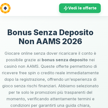
Vedi le offerte
Bonus Senza Deposito
Non AAMS 2026
Giocare online senza dover ricaricare il conto è
possibile grazie ai
bonus senza deposito
nei
casinò non AAMS. Queste offerte permettono di
ricevere free spin o credito reale immediatamente
dopo la registrazione, offrendo un'esperienza di
gioco senza rischi finanziari. Abbiamo selezionato
per te solo le promozioni più trasparenti del
momento, verificando attentamente termini e
condizioni per garantirti una guida chiara,