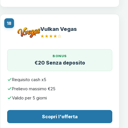
18
Vulkan Vegas
★★★★☆
BONUS
€20 Senza deposito
Requisito cash x5
Prelievo massimo €25
Valido per 5 giorni
Scopri l'offerta