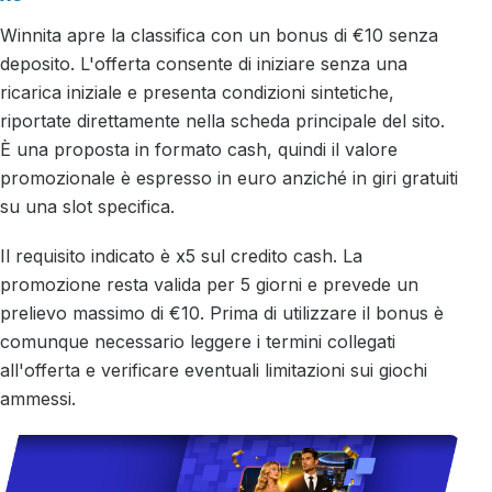
Winnita apre la classifica con un bonus di €10 senza
deposito. L'offerta consente di iniziare senza una
ricarica iniziale e presenta condizioni sintetiche,
riportate direttamente nella scheda principale del sito.
È una proposta in formato cash, quindi il valore
promozionale è espresso in euro anziché in giri gratuiti
su una slot specifica.
Il requisito indicato è x5 sul credito cash. La
promozione resta valida per 5 giorni e prevede un
prelievo massimo di €10. Prima di utilizzare il bonus è
comunque necessario leggere i termini collegati
all'offerta e verificare eventuali limitazioni sui giochi
ammessi.