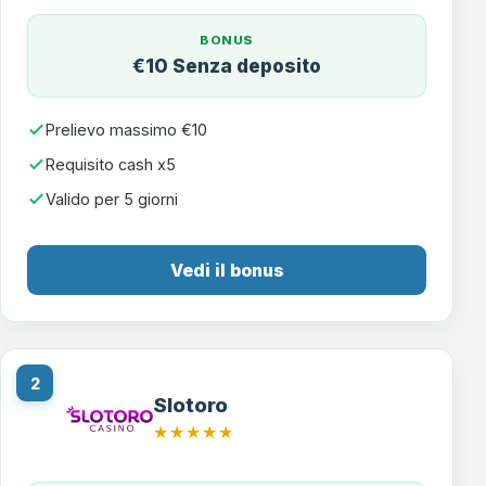
BONUS
€10 Senza deposito
Prelievo massimo €10
Requisito cash x5
Valido per 5 giorni
Vedi il bonus
2
Slotoro
★★★★★