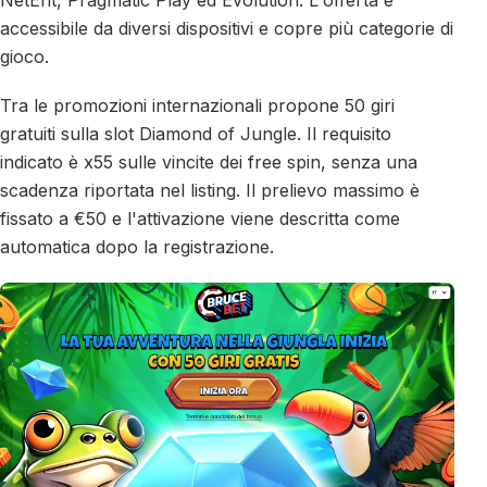
accessibile da diversi dispositivi e copre più categorie di
gioco.
Tra le promozioni internazionali propone 50 giri
gratuiti sulla slot Diamond of Jungle. Il requisito
indicato è x55 sulle vincite dei free spin, senza una
scadenza riportata nel listing. Il prelievo massimo è
fissato a €50 e l'attivazione viene descritta come
automatica dopo la registrazione.