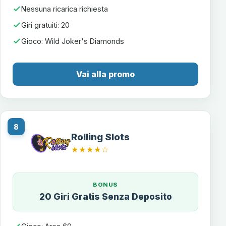
Nessuna ricarica richiesta
Giri gratuiti: 20
Gioco: Wild Joker's Diamonds
Vai alla promo
8
Rolling Slots
★★★★☆
BONUS
20 Giri Gratis Senza Deposito