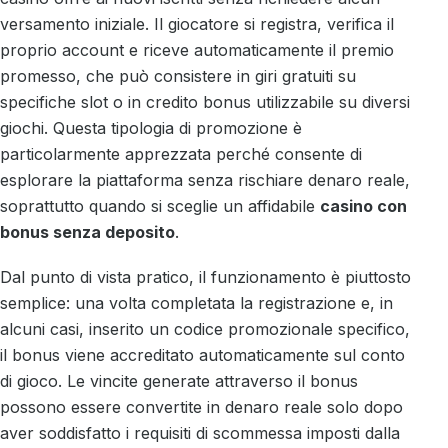
versamento iniziale. Il giocatore si registra, verifica il
proprio account e riceve automaticamente il premio
promesso, che può consistere in giri gratuiti su
specifiche slot o in credito bonus utilizzabile su diversi
giochi. Questa tipologia di promozione è
particolarmente apprezzata perché consente di
esplorare la piattaforma senza rischiare denaro reale,
soprattutto quando si sceglie un affidabile
casino con
bonus senza deposito
.
Dal punto di vista pratico, il funzionamento è piuttosto
semplice: una volta completata la registrazione e, in
alcuni casi, inserito un codice promozionale specifico,
il bonus viene accreditato automaticamente sul conto
di gioco. Le vincite generate attraverso il bonus
possono essere convertite in denaro reale solo dopo
aver soddisfatto i requisiti di scommessa imposti dalla