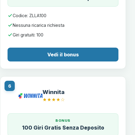
Codice: ZLLA100
Nessuna ricarica richiesta
Giri gratuiti: 100
Vedi il bonus
6
Winnita
★★★★☆
BONUS
100 Giri Gratis Senza Deposito