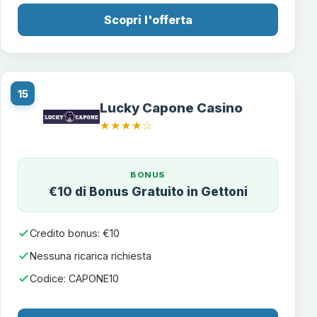
Scopri l'offerta
15
Lucky Capone Casino
★★★★☆
BONUS
€10 di Bonus Gratuito in Gettoni
Credito bonus: €10
Nessuna ricarica richiesta
Codice: CAPONE10