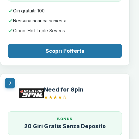
Giri gratuiti: 100
Nessuna ricarica richiesta
Gioco: Hot Triple Sevens
Scopri l'offerta
7
Need for Spin
★★★★☆
BONUS
20 Giri Gratis Senza Deposito