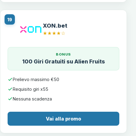
19
XON.bet
★★★★☆
BONUS
100 Giri Gratuiti su Alien Fruits
Prelievo massimo €50
Requisito giri x55
Nessuna scadenza
Vai alla promo