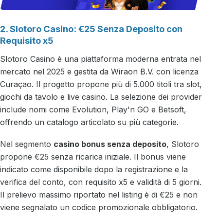
2. Slotoro Casino: €25 Senza Deposito con
Requisito x5
Slotoro Casino è una piattaforma moderna entrata nel
mercato nel 2025 e gestita da Wiraon B.V. con licenza
Curaçao. Il progetto propone più di 5.000 titoli tra slot,
giochi da tavolo e live casino. La selezione dei provider
include nomi come Evolution, Play'n GO e Betsoft,
offrendo un catalogo articolato su più categorie.
Nel segmento
casino bonus senza deposito
, Slotoro
propone €25 senza ricarica iniziale. Il bonus viene
indicato come disponibile dopo la registrazione e la
verifica del conto, con requisito x5 e validità di 5 giorni.
Il prelievo massimo riportato nel listing è di €25 e non
viene segnalato un codice promozionale obbligatorio.