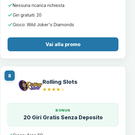
Nessuna ricarica richiesta
Giri gratuiti: 20
Gioco: Wild Joker's Diamonds
Vai alla promo
8
Rolling Slots
★★★★☆
BONUS
20 Giri Gratis Senza Deposito