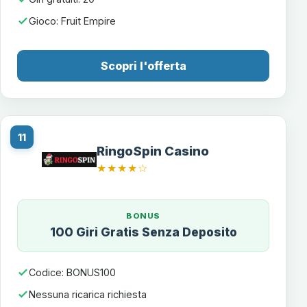
Gioco: Fruit Empire
Scopri l'offerta
11
RingoSpin Casino
★★★★☆
BONUS
100 Giri Gratis Senza Deposito
Codice: BONUS100
Nessuna ricarica richiesta