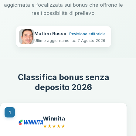
aggiornata e focalizzata sui bonus che offrono le
reali possibilità di prelievo.
Matteo Russo
Revisione editoriale
Ultimo aggiornamento: 7 Agosto 2026
Classifica bonus senza
deposito 2026
1
Winnita
★★★★★