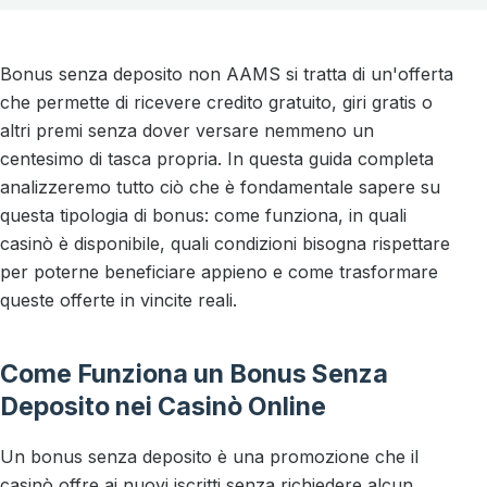
Bonus senza deposito non AAMS si tratta di un'offerta
che permette di ricevere credito gratuito, giri gratis o
altri premi senza dover versare nemmeno un
centesimo di tasca propria. In questa guida completa
analizzeremo tutto ciò che è fondamentale sapere su
questa tipologia di bonus: come funziona, in quali
casinò è disponibile, quali condizioni bisogna rispettare
per poterne beneficiare appieno e come trasformare
queste offerte in vincite reali.
Come Funziona un Bonus Senza
Deposito nei Casinò Online
Un bonus senza deposito è una promozione che il
casinò offre ai nuovi iscritti senza richiedere alcun