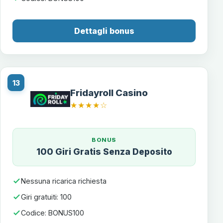
Dettagli bonus
13
Fridayroll Casino
★★★★☆
BONUS
100 Giri Gratis Senza Deposito
Nessuna ricarica richiesta
Giri gratuiti: 100
Codice: BONUS100