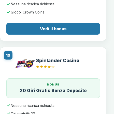
Nessuna ricarica richiesta
Gioco: Crown Coins
Vedi il bonus
10
Spinlander Casino
★★★★☆
BONUS
20 Giri Gratis Senza Deposito
Nessuna ricarica richiesta
Giri gratuiti: 20