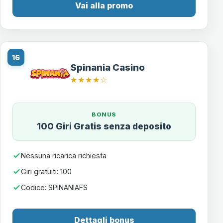
Vai alla promo
16
Spinania Casino
★★★★☆
BONUS
100 Giri Gratis senza deposito
Nessuna ricarica richiesta
Giri gratuiti: 100
Codice: SPINANIAFS
Dettagli bonus