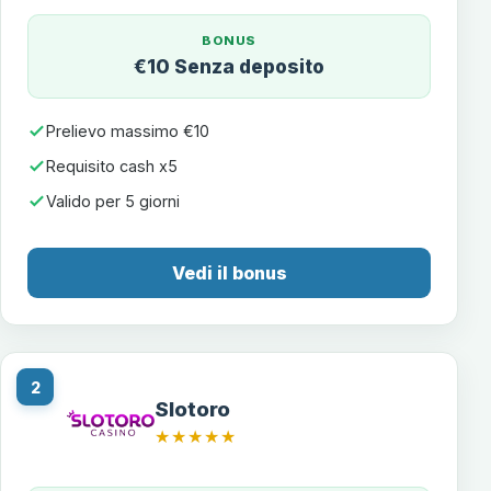
BONUS
€10 Senza deposito
Prelievo massimo €10
Requisito cash x5
Valido per 5 giorni
Vedi il bonus
2
Slotoro
★★★★★