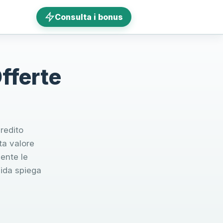
Consulta i bonus
fferte
redito
ta valore
mente le
uida spiega