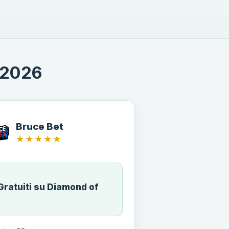
 2026
Bruce Bet
★★★★★
Gratuiti su Diamond of