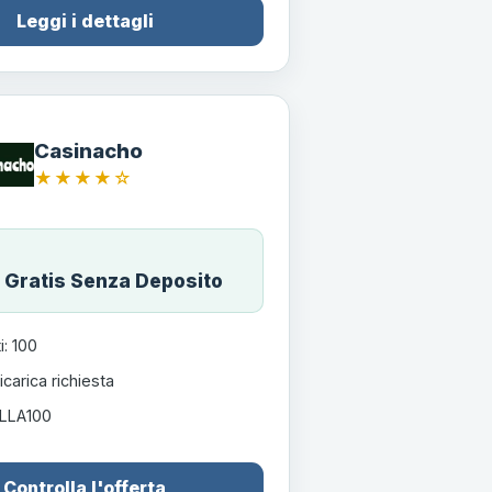
Leggi i dettagli
Casinacho
★★★★☆
i Gratis Senza Deposito
i: 100
carica richiesta
ILLA100
Controlla l'offerta