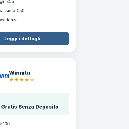
giri x55
 massimo €50
scadenza
Leggi i dettagli
Winnita
★★★★☆
i Gratis Senza Deposito
i: 100