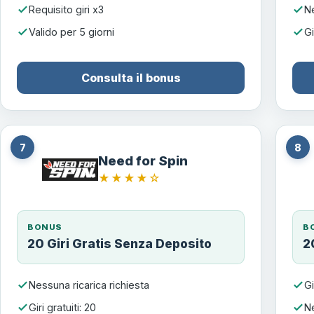
Requisito giri x3
Ne
Valido per 5 giorni
Gi
Consulta il bonus
7
8
Need for Spin
★★★★☆
BONUS
B
20 Giri Gratis Senza Deposito
2
Nessuna ricarica richiesta
G
Giri gratuiti: 20
Ne