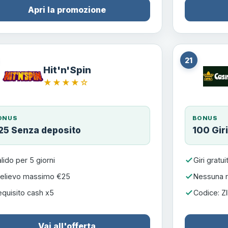
Apri la promozione
21
Hit'n'Spin
★★★★☆
ONUS
BONUS
25 Senza deposito
100 Gir
lido per 5 giorni
Giri gratuit
relievo massimo €25
Nessuna ri
equisito cash x5
Codice: Z
Vai all'offerta