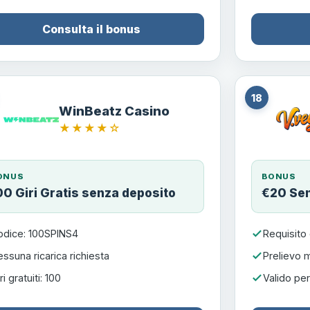
Consulta il bonus
18
WinBeatz Casino
★★★★☆
ONUS
BONUS
00 Giri Gratis senza deposito
€20 Sen
odice: 100SPINS4
Requisito
ssuna ricarica richiesta
Prelievo
ri gratuiti: 100
Valido per