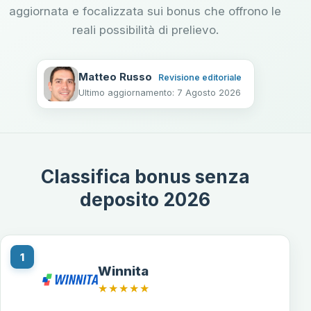
aggiornata e focalizzata sui bonus che offrono le
reali possibilità di prelievo.
Matteo Russo
Revisione editoriale
Ultimo aggiornamento: 7 Agosto 2026
Classifica bonus senza
deposito 2026
1
Winnita
★★★★★