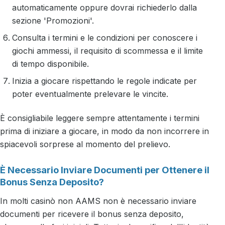
automaticamente oppure dovrai richiederlo dalla
sezione 'Promozioni'.
Consulta i termini e le condizioni per conoscere i
giochi ammessi, il requisito di scommessa e il limite
di tempo disponibile.
Inizia a giocare rispettando le regole indicate per
poter eventualmente prelevare le vincite.
È consigliabile leggere sempre attentamente i termini
prima di iniziare a giocare, in modo da non incorrere in
spiacevoli sorprese al momento del prelievo.
È Necessario Inviare Documenti per Ottenere il
Bonus Senza Deposito?
In molti casinò non AAMS non è necessario inviare
documenti per ricevere il bonus senza deposito,