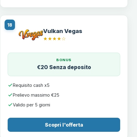
18
Vulkan Vegas
★★★★☆
BONUS
€20 Senza deposito
Requisito cash x5
Prelievo massimo €25
Valido per 5 giorni
Scopri l'offerta