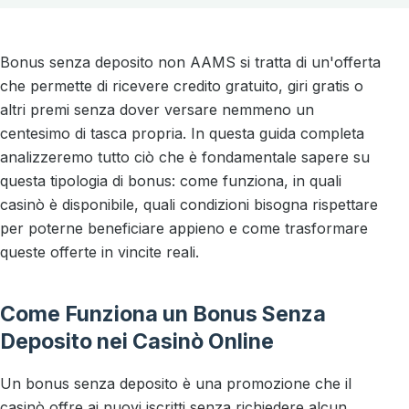
Bonus senza deposito non AAMS si tratta di un'offerta
che permette di ricevere credito gratuito, giri gratis o
altri premi senza dover versare nemmeno un
centesimo di tasca propria. In questa guida completa
analizzeremo tutto ciò che è fondamentale sapere su
questa tipologia di bonus: come funziona, in quali
casinò è disponibile, quali condizioni bisogna rispettare
per poterne beneficiare appieno e come trasformare
queste offerte in vincite reali.
Come Funziona un Bonus Senza
Deposito nei Casinò Online
Un bonus senza deposito è una promozione che il
casinò offre ai nuovi iscritti senza richiedere alcun