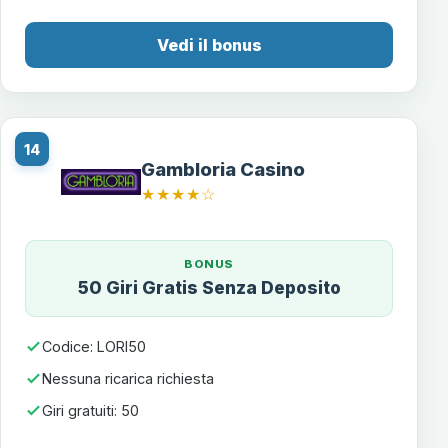
Vedi il bonus
14
Gambloria Casino
★★★★☆
BONUS
50 Giri Gratis Senza Deposito
Codice: LORI50
Nessuna ricarica richiesta
Giri gratuiti: 50