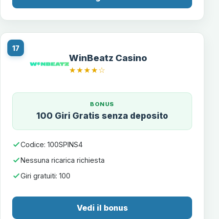
17
WinBeatz Casino
★★★★☆
BONUS
100 Giri Gratis senza deposito
Codice: 100SPINS4
Nessuna ricarica richiesta
Giri gratuiti: 100
Vedi il bonus