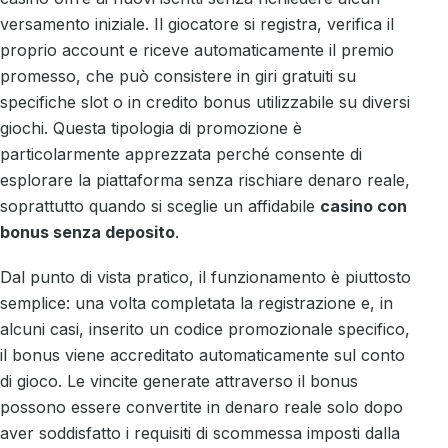
versamento iniziale. Il giocatore si registra, verifica il
proprio account e riceve automaticamente il premio
promesso, che può consistere in giri gratuiti su
specifiche slot o in credito bonus utilizzabile su diversi
giochi. Questa tipologia di promozione è
particolarmente apprezzata perché consente di
esplorare la piattaforma senza rischiare denaro reale,
soprattutto quando si sceglie un affidabile
casino con
bonus senza deposito
.
Dal punto di vista pratico, il funzionamento è piuttosto
semplice: una volta completata la registrazione e, in
alcuni casi, inserito un codice promozionale specifico,
il bonus viene accreditato automaticamente sul conto
di gioco. Le vincite generate attraverso il bonus
possono essere convertite in denaro reale solo dopo
aver soddisfatto i requisiti di scommessa imposti dalla