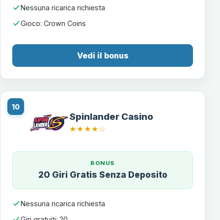
Nessuna ricarica richiesta
Gioco: Crown Coins
Vedi il bonus
10
Spinlander Casino
★★★★☆
BONUS
20 Giri Gratis Senza Deposito
Nessuna ricarica richiesta
Giri gratuiti: 20