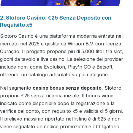
2. Slotoro Casino: €25 Senza Deposito con
Requisito x5
Slotoro Casino è una piattaforma moderna entrata nel
mercato nel 2025 e gestita da Wiraon B.V. con licenza
Curaçao. Il progetto propone più di 5.000 titoli tra slot,
giochi da tavolo e live casino. La selezione dei provider
include nomi come Evolution, Play'n GO e Betsoft,
offrendo un catalogo articolato su più categorie.
Nel segmento
casino bonus senza deposito
, Slotoro
propone €25 senza ricarica iniziale. Il bonus viene
indicato come disponibile dopo la registrazione e la
verifica del conto, con requisito x5 e validità di 5 giorni.
Il prelievo massimo riportato nel listing è di €25 e non
viene segnalato un codice promozionale obbligatorio.