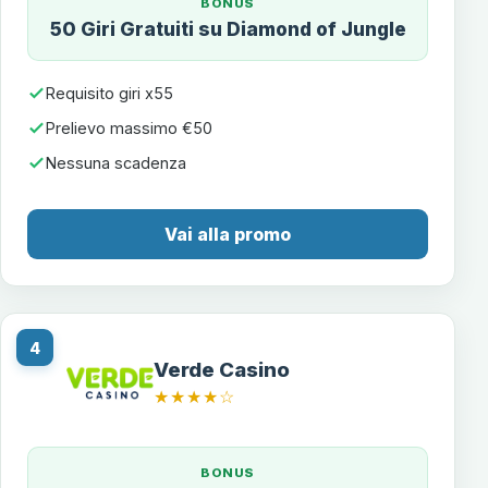
BONUS
50 Giri Gratuiti su Diamond of Jungle
Requisito giri x55
Prelievo massimo €50
Nessuna scadenza
Vai alla promo
4
Verde Casino
★★★★☆
BONUS