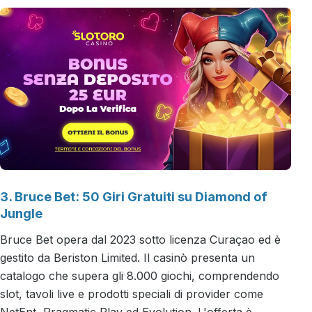
3. Bruce Bet: 50 Giri Gratuiti su Diamond of
Jungle
Bruce Bet opera dal 2023 sotto licenza Curaçao ed è
gestito da Beriston Limited. Il casinò presenta un
catalogo che supera gli 8.000 giochi, comprendendo
slot, tavoli live e prodotti speciali di provider come
NetEnt, Pragmatic Play ed Evolution. L'offerta è