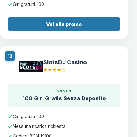
Giri gratuiti: 100
Vai alla promo
12
SlotsDJ Casino
★★★★☆
BONUS
100 Giri Gratis Senza Deposito
Giri gratuiti: 100
Nessuna ricarica richiesta
Codice: BONUS100