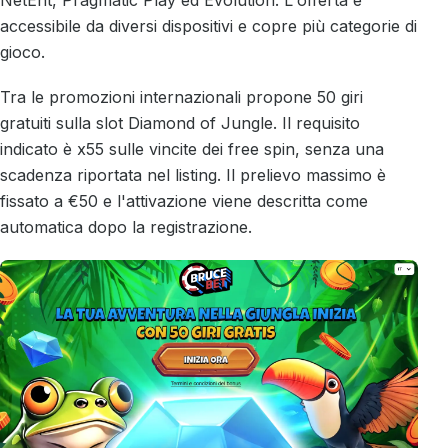
accessibile da diversi dispositivi e copre più categorie di
gioco.
Tra le promozioni internazionali propone 50 giri
gratuiti sulla slot Diamond of Jungle. Il requisito
indicato è x55 sulle vincite dei free spin, senza una
scadenza riportata nel listing. Il prelievo massimo è
fissato a €50 e l'attivazione viene descritta come
automatica dopo la registrazione.