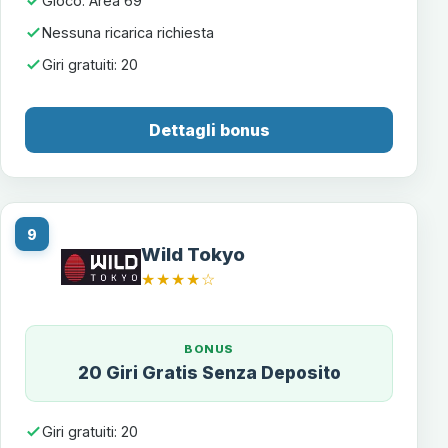
Gioco: Area 69
Nessuna ricarica richiesta
Giri gratuiti: 20
Dettagli bonus
9
Wild Tokyo
★★★★☆
BONUS
20 Giri Gratis Senza Deposito
Giri gratuiti: 20