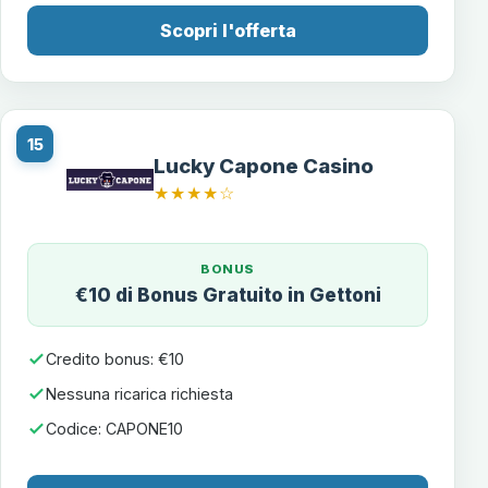
Scopri l'offerta
15
Lucky Capone Casino
★★★★☆
BONUS
€10 di Bonus Gratuito in Gettoni
Credito bonus: €10
Nessuna ricarica richiesta
Codice: CAPONE10