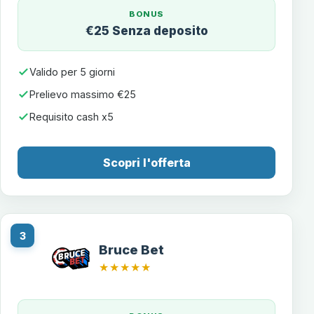
BONUS
€25 Senza deposito
Valido per 5 giorni
Prelievo massimo €25
Requisito cash x5
Scopri l'offerta
3
Bruce Bet
★★★★★