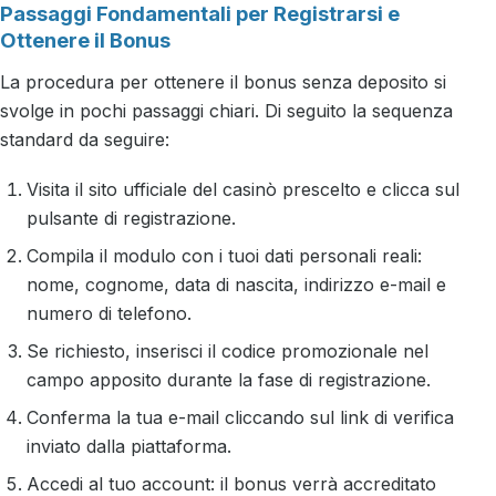
Passaggi Fondamentali per Registrarsi e
Ottenere il Bonus
La procedura per ottenere il bonus senza deposito si
svolge in pochi passaggi chiari. Di seguito la sequenza
standard da seguire:
Visita il sito ufficiale del casinò prescelto e clicca sul
pulsante di registrazione.
Compila il modulo con i tuoi dati personali reali:
nome, cognome, data di nascita, indirizzo e-mail e
numero di telefono.
Se richiesto, inserisci il codice promozionale nel
campo apposito durante la fase di registrazione.
Conferma la tua e-mail cliccando sul link di verifica
inviato dalla piattaforma.
Accedi al tuo account: il bonus verrà accreditato