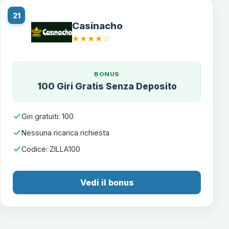
21
Casinacho
★★★★☆
BONUS
100 Giri Gratis Senza Deposito
Giri gratuiti: 100
Nessuna ricarica richiesta
Codice: ZILLA100
Vedi il bonus