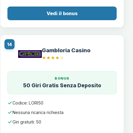
Vedi il bonus
14
Gambloria Casino
★★★★☆
BONUS
50 Giri Gratis Senza Deposito
Codice: LORI50
Nessuna ricarica richiesta
Giri gratuiti: 50