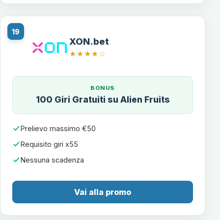
19
XON.bet
★★★★☆
BONUS
100 Giri Gratuiti su Alien Fruits
Prelievo massimo €50
Requisito giri x55
Nessuna scadenza
Vai alla promo