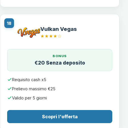
18
Vulkan Vegas
★★★★☆
BONUS
€20 Senza deposito
Requisito cash x5
Prelievo massimo €25
Valido per 5 giorni
Scopri l'offerta