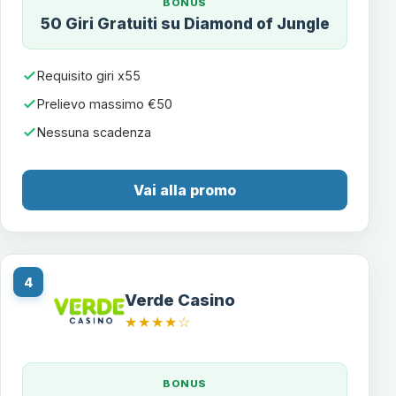
BONUS
50 Giri Gratuiti su Diamond of Jungle
Requisito giri x55
Prelievo massimo €50
Nessuna scadenza
Vai alla promo
4
Verde Casino
★★★★☆
BONUS