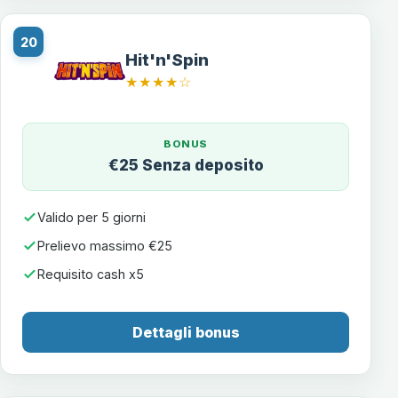
20
Hit'n'Spin
★★★★☆
BONUS
€25 Senza deposito
Valido per 5 giorni
Prelievo massimo €25
Requisito cash x5
Dettagli bonus