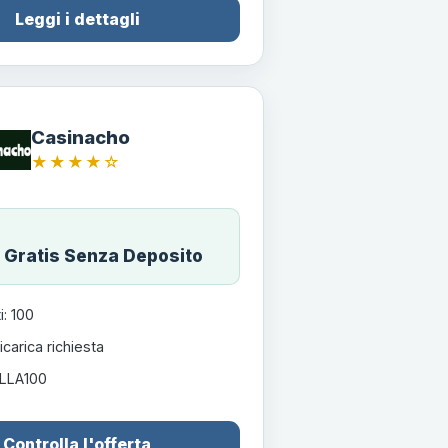
Leggi i dettagli
Casinacho
★★★★☆
i Gratis Senza Deposito
i: 100
carica richiesta
ILLA100
Controlla l'offerta