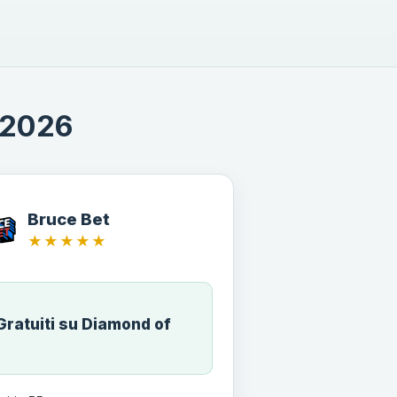
 2026
Bruce Bet
★★★★★
Gratuiti su Diamond of