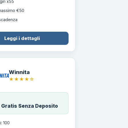
giri x55
 massimo €50
scadenza
Leggi i dettagli
Winnita
★★★★☆
i Gratis Senza Deposito
i: 100