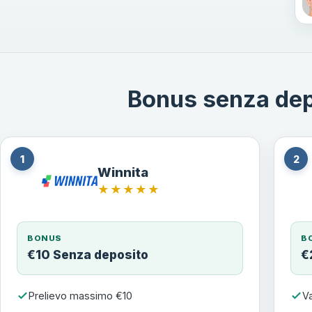
Bonus senza dep
1
2
Winnita
★★★★★
BONUS
B
€10 Senza deposito
€
Prelievo massimo €10
Va