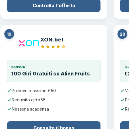
Controlla l'offerta
19
20
XON.bet
★★★★☆
BONUS
B
100 Giri Gratuiti su Alien Fruits
€
Prelievo massimo €50
Va
Requisito giri x55
P
Nessuna scadenza
R
Consulta il bonus