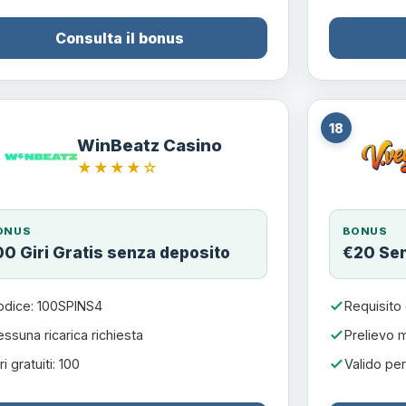
Consulta il bonus
18
WinBeatz Casino
★★★★☆
ONUS
BONUS
00 Giri Gratis senza deposito
€20 Sen
odice: 100SPINS4
Requisito
ssuna ricarica richiesta
Prelievo
ri gratuiti: 100
Valido per