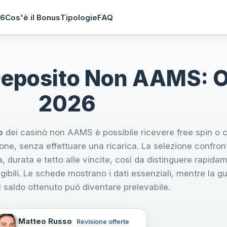
26
Cos'è il Bonus
Tipologie
FAQ
eposito Non AAMS: O
2026
o
dei casinò non AAMS è possibile ricevere free spin o c
one, senza effettuare una ricarica. La selezione confron
ata, durata e tetto alle vincite, così da distinguere rapida
gibili. Le schede mostrano i dati essenziali, mentre la g
l saldo ottenuto può diventare prelevabile.
Matteo Russo
Revisione offerte