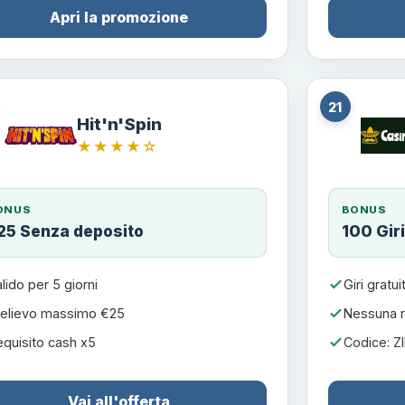
Apri la promozione
21
Hit'n'Spin
★★★★☆
ONUS
BONUS
25 Senza deposito
100 Gir
lido per 5 giorni
Giri gratuit
relievo massimo €25
Nessuna ri
equisito cash x5
Codice: Z
Vai all'offerta