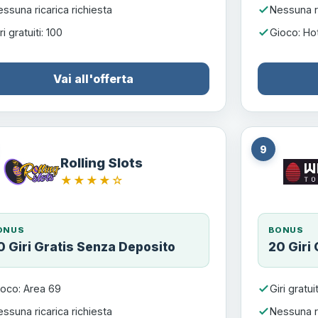
ssuna ricarica richiesta
Nessuna ri
ri gratuiti: 100
Gioco: Ho
Vai all'offerta
9
Rolling Slots
★★★★☆
ONUS
BONUS
0 Giri Gratis Senza Deposito
20 Giri
ioco: Area 69
Giri gratuit
ssuna ricarica richiesta
Nessuna ri