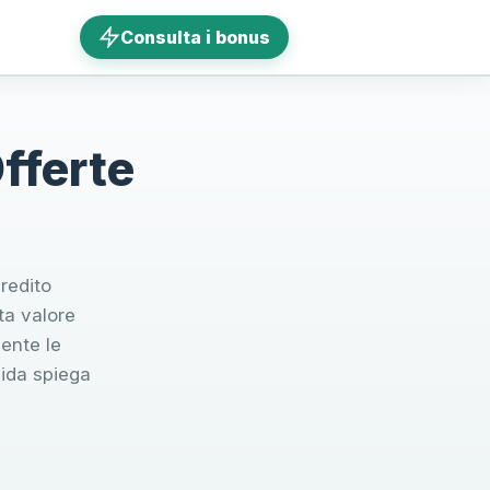
Consulta i bonus
fferte
redito
ta valore
mente le
uida spiega