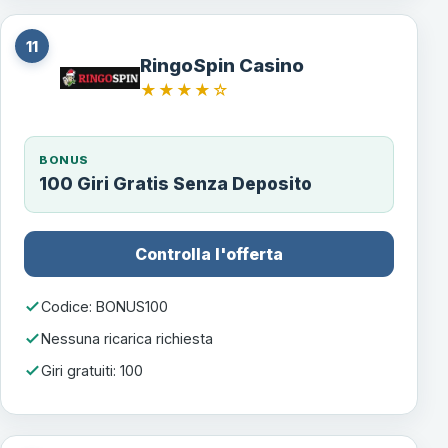
11
RingoSpin Casino
★★★★☆
BONUS
100 Giri Gratis Senza Deposito
Controlla l'offerta
Codice: BONUS100
Nessuna ricarica richiesta
Giri gratuiti: 100