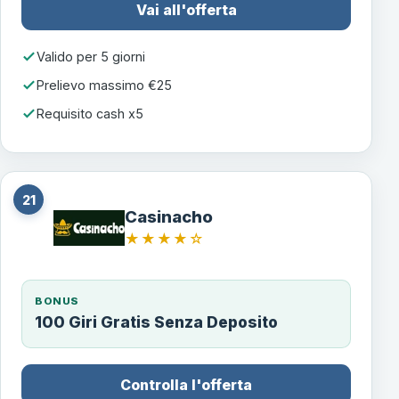
Vai all'offerta
Valido per 5 giorni
Prelievo massimo €25
Requisito cash x5
21
Casinacho
★★★★☆
BONUS
100 Giri Gratis Senza Deposito
Controlla l'offerta