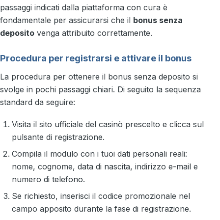
passaggi indicati dalla piattaforma con cura è
fondamentale per assicurarsi che il
bonus senza
deposito
venga attribuito correttamente.
Procedura per registrarsi e attivare il bonus
La procedura per ottenere il bonus senza deposito si
svolge in pochi passaggi chiari. Di seguito la sequenza
standard da seguire:
Visita il sito ufficiale del casinò prescelto e clicca sul
pulsante di registrazione.
Compila il modulo con i tuoi dati personali reali:
nome, cognome, data di nascita, indirizzo e-mail e
numero di telefono.
Se richiesto, inserisci il codice promozionale nel
campo apposito durante la fase di registrazione.