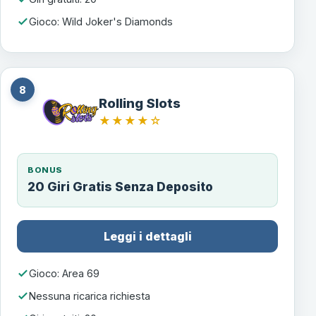
Gioco: Wild Joker's Diamonds
8
Rolling Slots
★★★★☆
BONUS
20 Giri Gratis Senza Deposito
Leggi i dettagli
Gioco: Area 69
Nessuna ricarica richiesta