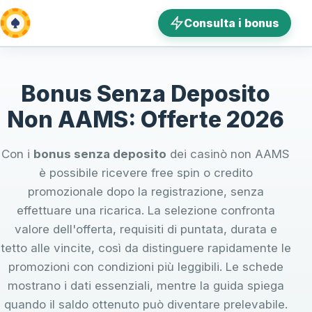
Consulta i bonus
Bonus Senza Deposito
Non AAMS: Offerte 2026
Con i
bonus senza deposito
dei casinò non AAMS
è possibile ricevere free spin o credito
promozionale dopo la registrazione, senza
effettuare una ricarica. La selezione confronta
valore dell'offerta, requisiti di puntata, durata e
tetto alle vincite, così da distinguere rapidamente le
promozioni con condizioni più leggibili. Le schede
mostrano i dati essenziali, mentre la guida spiega
quando il saldo ottenuto può diventare prelevabile.