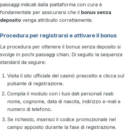
passaggi indicati dalla piattaforma con cura è
fondamentale per assicurarsi che il
bonus senza
deposito
venga attribuito correttamente.
Procedura per registrarsi e attivare il bonus
La procedura per ottenere il bonus senza deposito si
svolge in pochi passaggi chiari. Di seguito la sequenza
standard da seguire:
Visita il sito ufficiale del casinò prescelto e clicca sul
pulsante di registrazione.
Compila il modulo con i tuoi dati personali reali:
nome, cognome, data di nascita, indirizzo e-mail e
numero di telefono.
Se richiesto, inserisci il codice promozionale nel
campo apposito durante la fase di registrazione.