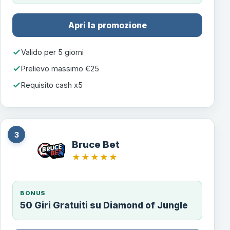
Apri la promozione
Valido per 5 giorni
Prelievo massimo €25
Requisito cash x5
3
Bruce Bet
★★★★★
BONUS
50 Giri Gratuiti su Diamond of Jungle