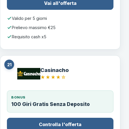
Vai all'offerta
Valido per 5 giorni
Prelievo massimo €25
Requisito cash x5
21
Casinacho
★★★★☆
BONUS
100 Giri Gratis Senza Deposito
Controlla l'offerta