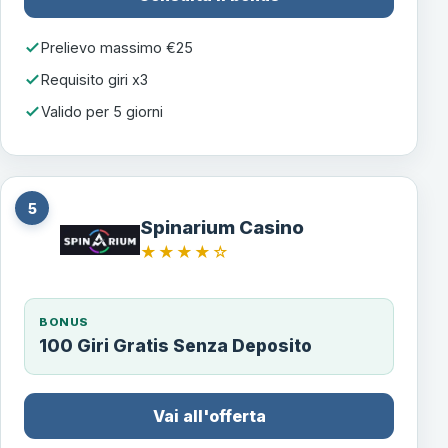
Prelievo massimo €25
Requisito giri x3
Valido per 5 giorni
5
Spinarium Casino
★★★★☆
BONUS
100 Giri Gratis Senza Deposito
Vai all'offerta