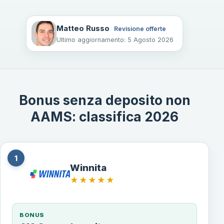
Matteo Russo
Revisione offerte
Ultimo aggiornamento: 5 Agosto 2026
Bonus senza deposito non
AAMS: classifica 2026
1
Winnita
★★★★★
BONUS