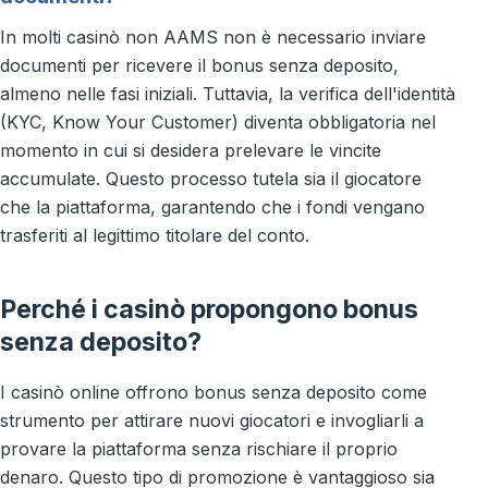
In molti casinò non AAMS non è necessario inviare
documenti per ricevere il bonus senza deposito,
almeno nelle fasi iniziali. Tuttavia, la verifica dell'identità
(KYC, Know Your Customer) diventa obbligatoria nel
momento in cui si desidera prelevare le vincite
accumulate. Questo processo tutela sia il giocatore
che la piattaforma, garantendo che i fondi vengano
trasferiti al legittimo titolare del conto.
Perché i casinò propongono bonus
senza deposito?
I casinò online offrono bonus senza deposito come
strumento per attirare nuovi giocatori e invogliarli a
provare la piattaforma senza rischiare il proprio
denaro. Questo tipo di promozione è vantaggioso sia