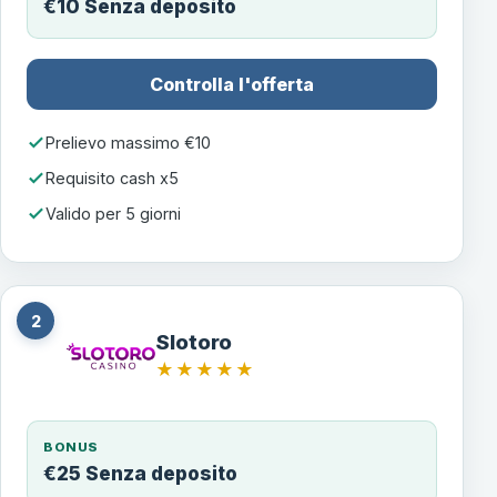
€10 Senza deposito
Controlla l'offerta
Prelievo massimo €10
Requisito cash x5
Valido per 5 giorni
2
Slotoro
★★★★★
BONUS
€25 Senza deposito