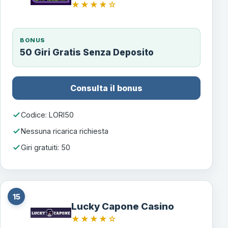
★★★★☆
BONUS
50 Giri Gratis Senza Deposito
Consulta il bonus
Codice: LORI50
Nessuna ricarica richiesta
Giri gratuiti: 50
15
Lucky Capone Casino
★★★★☆