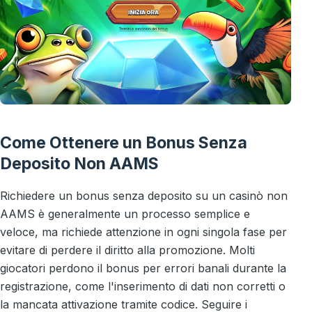
Come Ottenere un Bonus Senza
Deposito Non AAMS
Richiedere un bonus senza deposito su un casinò non
AAMS è generalmente un processo semplice e
veloce, ma richiede attenzione in ogni singola fase per
evitare di perdere il diritto alla promozione. Molti
giocatori perdono il bonus per errori banali durante la
registrazione, come l'inserimento di dati non corretti o
la mancata attivazione tramite codice. Seguire i