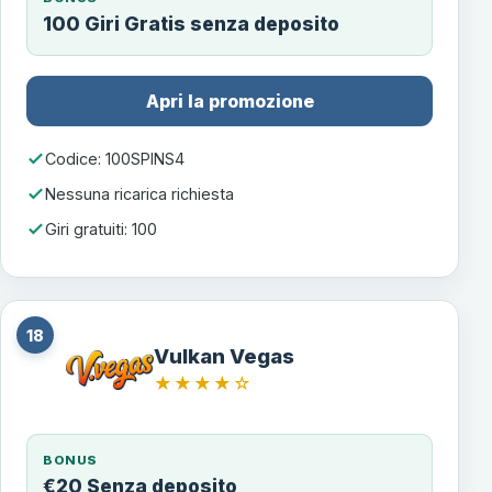
100 Giri Gratis senza deposito
Apri la promozione
Codice: 100SPINS4
Nessuna ricarica richiesta
Giri gratuiti: 100
18
Vulkan Vegas
★★★★☆
BONUS
€20 Senza deposito