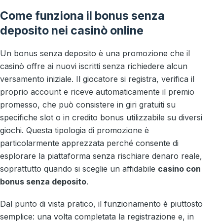
Come funziona il bonus senza
deposito nei casinò online
Un bonus senza deposito è una promozione che il
casinò offre ai nuovi iscritti senza richiedere alcun
versamento iniziale. Il giocatore si registra, verifica il
proprio account e riceve automaticamente il premio
promesso, che può consistere in giri gratuiti su
specifiche slot o in credito bonus utilizzabile su diversi
giochi. Questa tipologia di promozione è
particolarmente apprezzata perché consente di
esplorare la piattaforma senza rischiare denaro reale,
soprattutto quando si sceglie un affidabile
casino con
bonus senza deposito
.
Dal punto di vista pratico, il funzionamento è piuttosto
semplice: una volta completata la registrazione e, in