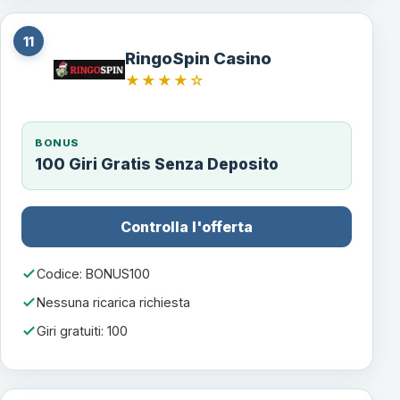
11
RingoSpin Casino
★★★★☆
BONUS
100 Giri Gratis Senza Deposito
Controlla l'offerta
Codice: BONUS100
Nessuna ricarica richiesta
Giri gratuiti: 100