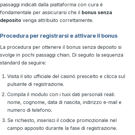
passaggi indicati dalla piattaforma con cura è
fondamentale per assicurarsi che il
bonus senza
deposito
venga attribuito correttamente.
Procedura per registrarsi e attivare il bonus
La procedura per ottenere il bonus senza deposito si
svolge in pochi passaggi chiari. Di seguito la sequenza
standard da seguire:
Visita il sito ufficiale del casinò prescelto e clicca sul
pulsante di registrazione.
Compila il modulo con i tuoi dati personali reali:
nome, cognome, data di nascita, indirizzo e-mail e
numero di telefono.
Se richiesto, inserisci il codice promozionale nel
campo apposito durante la fase di registrazione.