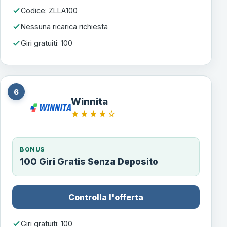
Codice: ZLLA100
Nessuna ricarica richiesta
Giri gratuiti: 100
6
Winnita
★★★★☆
BONUS
100 Giri Gratis Senza Deposito
Controlla l'offerta
Giri gratuiti: 100