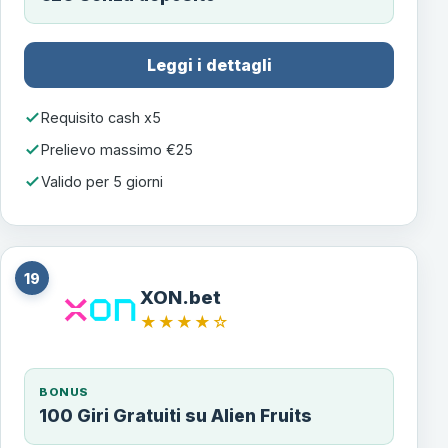
Leggi i dettagli
Requisito cash x5
Prelievo massimo €25
Valido per 5 giorni
19
XON.bet
★★★★☆
BONUS
100 Giri Gratuiti su Alien Fruits