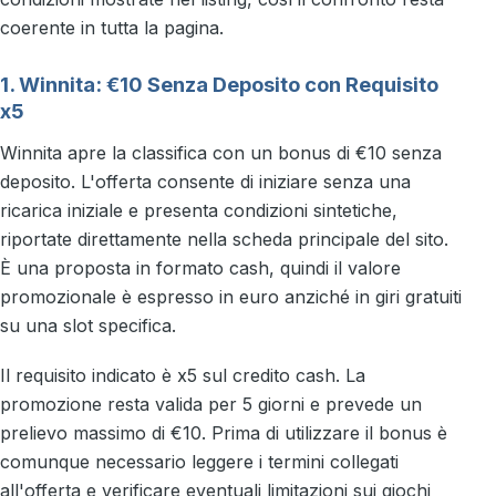
coerente in tutta la pagina.
1. Winnita: €10 Senza Deposito con Requisito
x5
Winnita apre la classifica con un bonus di €10 senza
deposito. L'offerta consente di iniziare senza una
ricarica iniziale e presenta condizioni sintetiche,
riportate direttamente nella scheda principale del sito.
È una proposta in formato cash, quindi il valore
promozionale è espresso in euro anziché in giri gratuiti
su una slot specifica.
Il requisito indicato è x5 sul credito cash. La
promozione resta valida per 5 giorni e prevede un
prelievo massimo di €10. Prima di utilizzare il bonus è
comunque necessario leggere i termini collegati
all'offerta e verificare eventuali limitazioni sui giochi