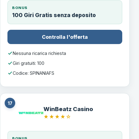
BONUS
100 Giri Gratis senza deposito
Controlla l'offerta
Nessuna ricarica richiesta
Giri gratuiti: 100
Codice: SPINANIAFS
17
WinBeatz Casino
★★★★☆
BONUS