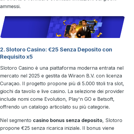
ammessi.
2. Slotoro Casino: €25 Senza Deposito con
Requisito x5
Slotoro Casino è una piattaforma moderna entrata nel
mercato nel 2025 e gestita da Wiraon B.V. con licenza
Curaçao. Il progetto propone più di 5.000 titoli tra slot,
giochi da tavolo e live casino. La selezione dei provider
include nomi come Evolution, Play'n GO e Betsoft,
offrendo un catalogo articolato su più categorie.
Nel segmento
casino bonus senza deposito
, Slotoro
propone €25 senza ricarica iniziale. Il bonus viene