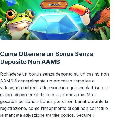
Come Ottenere un Bonus Senza
Deposito Non AAMS
Richiedere un bonus senza deposito su un casinò non
AAMS è generalmente un processo semplice e
veloce, ma richiede attenzione in ogni singola fase per
evitare di perdere il diritto alla promozione. Molti
giocatori perdono il bonus per errori banali durante la
registrazione, come l'inserimento di dati non corretti o
la mancata attivazione tramite codice. Seguire i