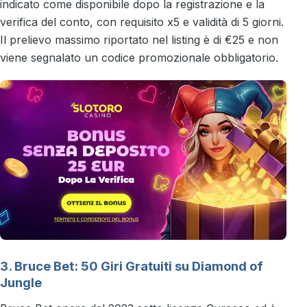
indicato come disponibile dopo la registrazione e la
verifica del conto, con requisito x5 e validità di 5 giorni.
Il prelievo massimo riportato nel listing è di €25 e non
viene segnalato un codice promozionale obbligatorio.
3. Bruce Bet: 50 Giri Gratuiti su Diamond of
Jungle