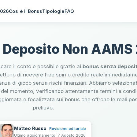
2026
Cos'è il Bonus
Tipologie
FAQ
 Deposito Non AAMS
care il conto è possibile grazie ai
bonus senza deposi
ttono di ricevere free spin o credito reale immediatam
enza di gioco senza rischi finanziari. Abbiamo selezionat
i del momento, verificando attentamente termini e condi
ggiornata e focalizzata sui bonus che offrono le reali poss
prelievo.
Matteo Russo
Revisione editoriale
Ultimo aggiornamento: 7 Agosto 2026