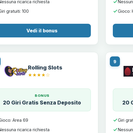
Nessuna ricarica richiesta
Nessuna
Giri gratuiti: 100
Gioco: 
Vedi il bonus
9
Rolling Slots
★★★★☆
BONUS
20 Giri Gratis Senza Deposito
20 
Gioco: Area 69
Giri grat
Nessuna ricarica richiesta
Nessuna