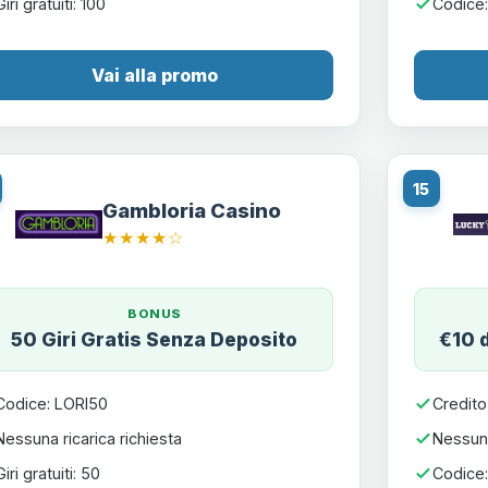
Giri gratuiti: 100
Codice
Vai alla promo
15
Gambloria Casino
★★★★☆
BONUS
50 Giri Gratis Senza Deposito
€10 d
Codice: LORI50
Credito
Nessuna ricarica richiesta
Nessuna
Giri gratuiti: 50
Codice