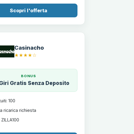
Scopri l'offerta
Casinacho
★★★★☆
BONUS
Giri Gratis Senza Deposito
uiti: 100
 ricarica richiesta
 ZILLA100