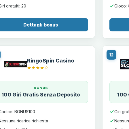
Giri gratuiti: 20
Gioco:
Dettagli bonus
12
RingoSpin Casino
★★★★☆
BONUS
100 Giri Gratis Senza Deposito
100 
Codice: BONUS100
Giri grat
Nessuna ricarica richiesta
Nessuna