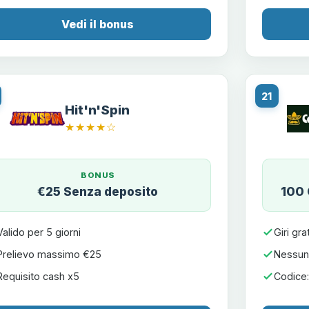
Vedi il bonus
21
Hit'n'Spin
★★★★☆
BONUS
€25 Senza deposito
100 
Valido per 5 giorni
Giri grat
Prelievo massimo €25
Nessuna
Requisito cash x5
Codice: