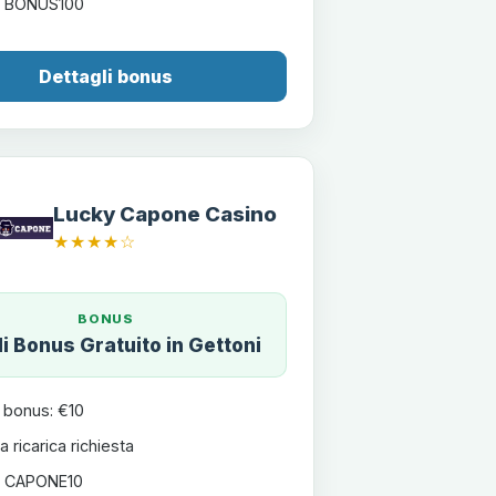
: BONUS100
Dettagli bonus
Lucky Capone Casino
★★★★☆
BONUS
i Bonus Gratuito in Gettoni
 bonus: €10
 ricarica richiesta
: CAPONE10