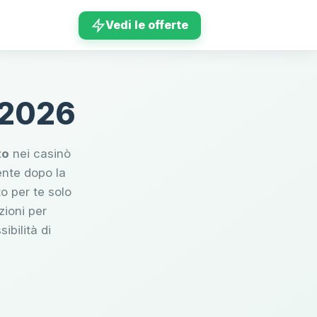
Vedi le offerte
 2026
to
nei casinò
ente dopo la
o per te solo
zioni per
ibilità di