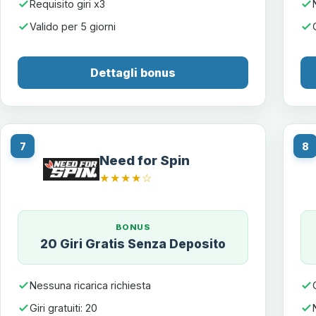
Requisito giri x3
Valido per 5 giorni
Dettagli bonus
7
8
Need for Spin
★★★★☆
BONUS
20 Giri Gratis Senza Deposito
Nessuna ricarica richiesta
Giri gratuiti: 20