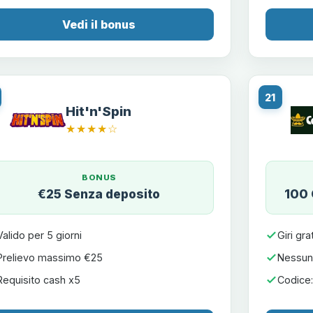
Vedi il bonus
21
Hit'n'Spin
★★★★☆
BONUS
€25 Senza deposito
100 
Valido per 5 giorni
Giri grat
Prelievo massimo €25
Nessuna
Requisito cash x5
Codice: