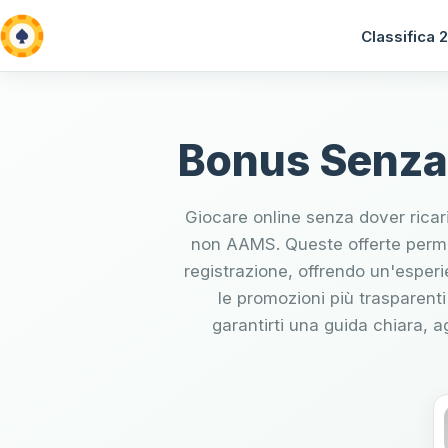
Classifica 
Bonus Senza
Giocare online senza dover ricari
non AAMS. Queste offerte perme
registrazione, offrendo un'esperi
le promozioni più trasparent
garantirti una guida chiara, a