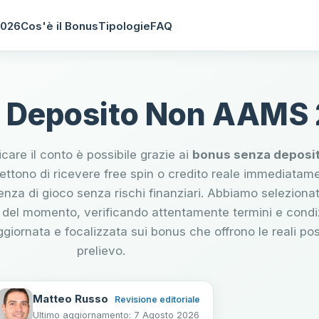
2026
Cos'è il Bonus
Tipologie
FAQ
 Deposito Non AAMS
care il conto è possibile grazie ai
bonus senza deposi
ttono di ricevere free spin o credito reale immediatam
enza di gioco senza rischi finanziari. Abbiamo selezionat
i del momento, verificando attentamente termini e condi
ggiornata e focalizzata sui bonus che offrono le reali poss
prelievo.
Matteo Russo
Revisione editoriale
Ultimo aggiornamento: 7 Agosto 2026