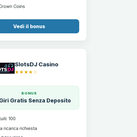
 Crown Coins
Vedi il bonus
SlotsDJ Casino
★★★★☆
BONUS
Giri Gratis Senza Deposito
uiti: 100
 ricarica richiesta