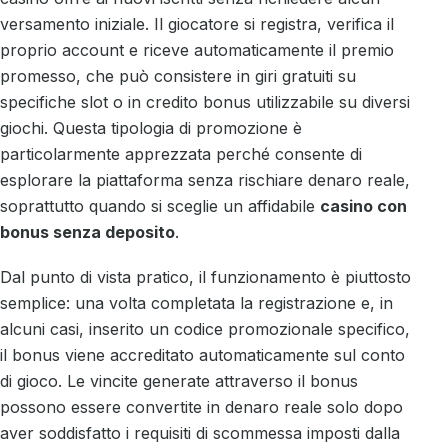
versamento iniziale. Il giocatore si registra, verifica il
proprio account e riceve automaticamente il premio
promesso, che può consistere in giri gratuiti su
specifiche slot o in credito bonus utilizzabile su diversi
giochi. Questa tipologia di promozione è
particolarmente apprezzata perché consente di
esplorare la piattaforma senza rischiare denaro reale,
soprattutto quando si sceglie un affidabile
casino con
bonus senza deposito
.
Dal punto di vista pratico, il funzionamento è piuttosto
semplice: una volta completata la registrazione e, in
alcuni casi, inserito un codice promozionale specifico,
il bonus viene accreditato automaticamente sul conto
di gioco. Le vincite generate attraverso il bonus
possono essere convertite in denaro reale solo dopo
aver soddisfatto i requisiti di scommessa imposti dalla