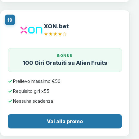
19
XON.bet
★★★★☆
BONUS
100 Giri Gratuiti su Alien Fruits
Prelievo massimo €50
Requisito giri x55
Nessuna scadenza
Vai alla promo