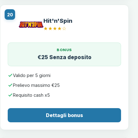
20
Hit'n'Spin
★★★★☆
BONUS
€25 Senza deposito
Valido per 5 giorni
Prelievo massimo €25
Requisito cash x5
Dettagli bonus