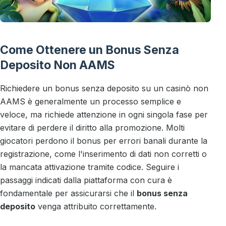
Come Ottenere un Bonus Senza
Deposito Non AAMS
Richiedere un bonus senza deposito su un casinò non
AAMS è generalmente un processo semplice e
veloce, ma richiede attenzione in ogni singola fase per
evitare di perdere il diritto alla promozione. Molti
giocatori perdono il bonus per errori banali durante la
registrazione, come l'inserimento di dati non corretti o
la mancata attivazione tramite codice. Seguire i
passaggi indicati dalla piattaforma con cura è
fondamentale per assicurarsi che il
bonus senza
deposito
venga attribuito correttamente.