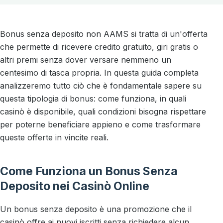
Bonus senza deposito non AAMS si tratta di un'offerta
che permette di ricevere credito gratuito, giri gratis o
altri premi senza dover versare nemmeno un
centesimo di tasca propria. In questa guida completa
analizzeremo tutto ciò che è fondamentale sapere su
questa tipologia di bonus: come funziona, in quali
casinò è disponibile, quali condizioni bisogna rispettare
per poterne beneficiare appieno e come trasformare
queste offerte in vincite reali.
Come Funziona un Bonus Senza
Deposito nei Casinò Online
Un bonus senza deposito è una promozione che il
casinò offre ai nuovi iscritti senza richiedere alcun