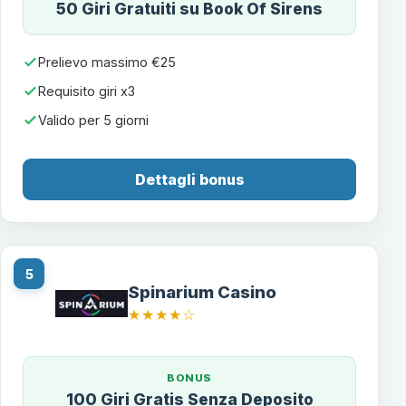
50 Giri Gratuiti su Book Of Sirens
Prelievo massimo €25
Requisito giri x3
Valido per 5 giorni
Dettagli bonus
5
Spinarium Casino
★★★★☆
BONUS
100 Giri Gratis Senza Deposito