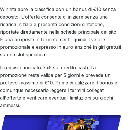
Winnita apre la classifica con un bonus di €10 senza
deposito. L'offerta consente di iniziare senza una
ricarica iniziale e presenta condizioni sintetiche,
riportate direttamente nella scheda principale del sito.
È una proposta in formato cash, quindi il valore
promozionale è espresso in euro anziché in giri gratuiti
su una slot specifica.
Il requisito indicato è x5 sul credito cash. La
promozione resta valida per 5 giorni e prevede un
prelievo massimo di €10. Prima di utilizzare il bonus è
comunque necessario leggere i termini collegati
all'offerta e verificare eventuali limitazioni sui giochi
ammessi.