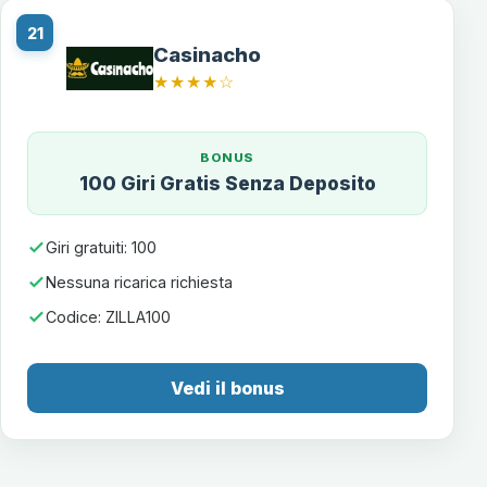
21
Casinacho
★★★★☆
BONUS
100 Giri Gratis Senza Deposito
Giri gratuiti: 100
Nessuna ricarica richiesta
Codice: ZILLA100
Vedi il bonus