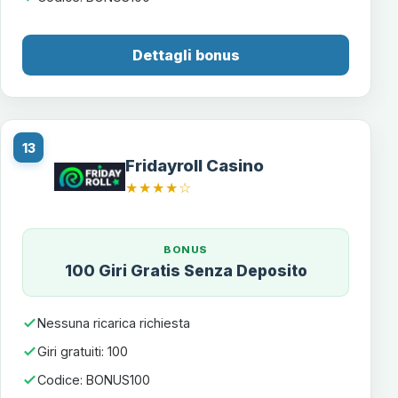
Dettagli bonus
13
Fridayroll Casino
★★★★☆
BONUS
100 Giri Gratis Senza Deposito
Nessuna ricarica richiesta
Giri gratuiti: 100
Codice: BONUS100