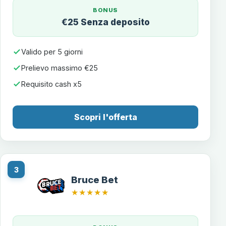
BONUS
€25 Senza deposito
Valido per 5 giorni
Prelievo massimo €25
Requisito cash x5
Scopri l'offerta
3
Bruce Bet
★★★★★