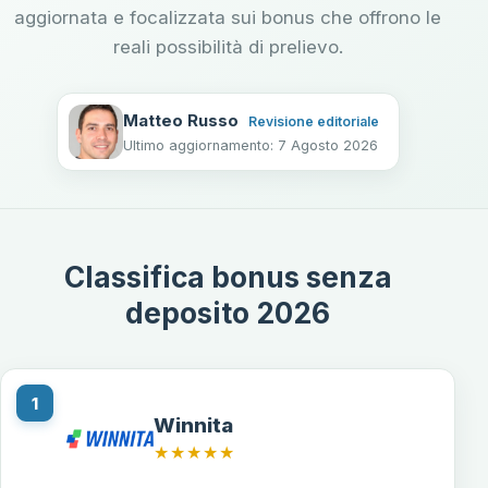
aggiornata e focalizzata sui bonus che offrono le
reali possibilità di prelievo.
Matteo Russo
Revisione editoriale
Ultimo aggiornamento: 7 Agosto 2026
Classifica bonus senza
deposito 2026
1
Winnita
★★★★★