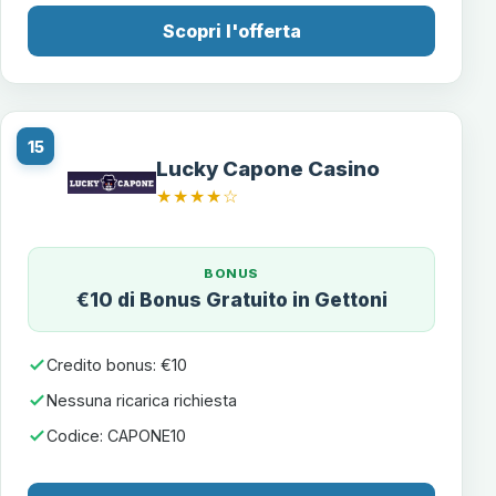
Scopri l'offerta
15
Lucky Capone Casino
★★★★☆
BONUS
€10 di Bonus Gratuito in Gettoni
Credito bonus: €10
Nessuna ricarica richiesta
Codice: CAPONE10