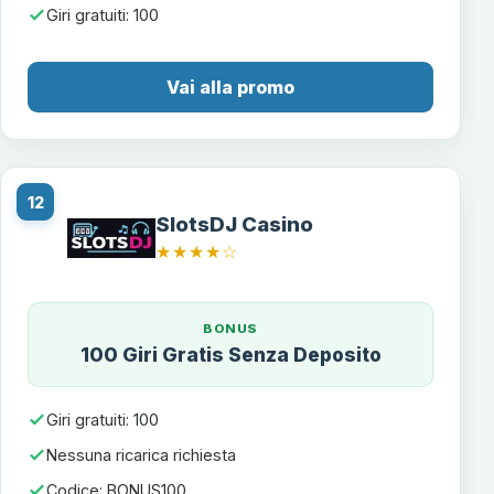
Giri gratuiti: 100
Vai alla promo
12
SlotsDJ Casino
★★★★☆
BONUS
100 Giri Gratis Senza Deposito
Giri gratuiti: 100
Nessuna ricarica richiesta
Codice: BONUS100