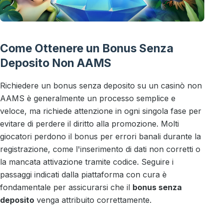
Come Ottenere un Bonus Senza
Deposito Non AAMS
Richiedere un bonus senza deposito su un casinò non
AAMS è generalmente un processo semplice e
veloce, ma richiede attenzione in ogni singola fase per
evitare di perdere il diritto alla promozione. Molti
giocatori perdono il bonus per errori banali durante la
registrazione, come l'inserimento di dati non corretti o
la mancata attivazione tramite codice. Seguire i
passaggi indicati dalla piattaforma con cura è
fondamentale per assicurarsi che il
bonus senza
deposito
venga attribuito correttamente.