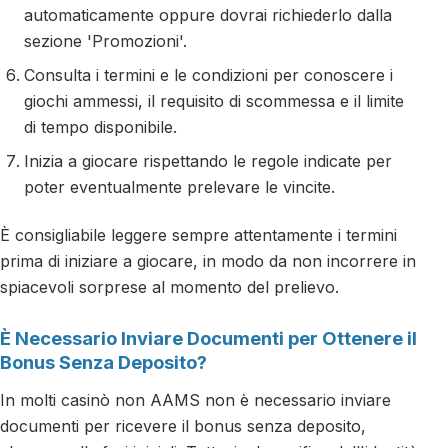
automaticamente oppure dovrai richiederlo dalla
sezione 'Promozioni'.
Consulta i termini e le condizioni per conoscere i
giochi ammessi, il requisito di scommessa e il limite
di tempo disponibile.
Inizia a giocare rispettando le regole indicate per
poter eventualmente prelevare le vincite.
È consigliabile leggere sempre attentamente i termini
prima di iniziare a giocare, in modo da non incorrere in
spiacevoli sorprese al momento del prelievo.
È Necessario Inviare Documenti per Ottenere il
Bonus Senza Deposito?
In molti casinò non AAMS non è necessario inviare
documenti per ricevere il bonus senza deposito,