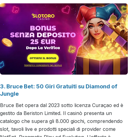
3. Bruce Bet: 50 Giri Gratuiti su Diamond of
Jungle
Bruce Bet opera dal 2023 sotto licenza Curaçao ed è
gestito da Beriston Limited. Il casinò presenta un
catalogo che supera gli 8.000 giochi, comprendendo
slot, tavoli live e prodotti speciali di provider come
NetEnt, Pragmatic Play ed Evolution. L'offerta è