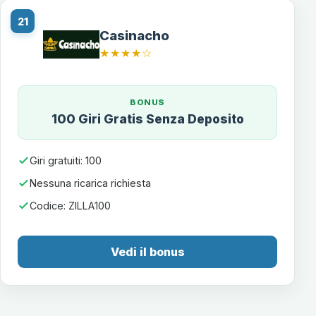
21
Casinacho
★★★★☆
BONUS
100 Giri Gratis Senza Deposito
Giri gratuiti: 100
Nessuna ricarica richiesta
Codice: ZILLA100
Vedi il bonus