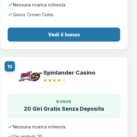
Nessuna ricarica richiesta
Gioco: Crown Coins
Vedi il bonus
10
Spinlander Casino
★★★★☆
BONUS
20 Giri Gratis Senza Deposito
Nessuna ricarica richiesta
Giri gratuiti: 20