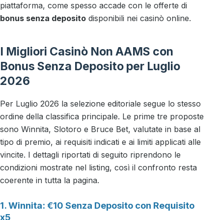
piattaforma, come spesso accade con le offerte di
bonus senza deposito
disponibili nei casinò online.
I Migliori Casinò Non AAMS con
Bonus Senza Deposito per Luglio
2026
Per Luglio 2026 la selezione editoriale segue lo stesso
ordine della classifica principale. Le prime tre proposte
sono Winnita, Slotoro e Bruce Bet, valutate in base al
tipo di premio, ai requisiti indicati e ai limiti applicati alle
vincite. I dettagli riportati di seguito riprendono le
condizioni mostrate nel listing, così il confronto resta
coerente in tutta la pagina.
1. Winnita: €10 Senza Deposito con Requisito
x5