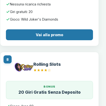
Nessuna ricarica richiesta
Giri gratuiti: 20
Gioco: Wild Joker's Diamonds
Vai alla promo
8
Rolling Slots
★★★★☆
BONUS
20 Giri Gratis Senza Deposito