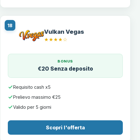
18
Vulkan Vegas
★★★★☆
BONUS
€20 Senza deposito
Requisito cash x5
Prelievo massimo €25
Valido per 5 giorni
Scopri l'offerta