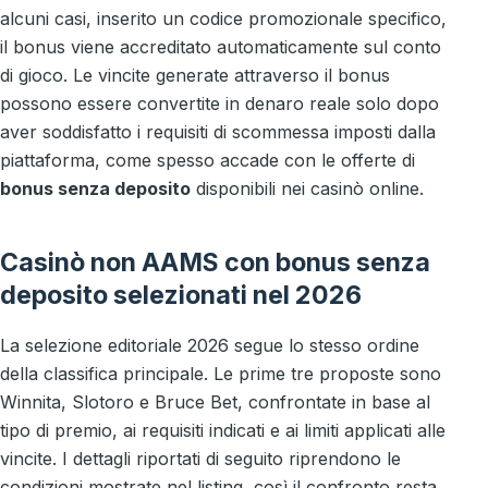
alcuni casi, inserito un codice promozionale specifico,
il bonus viene accreditato automaticamente sul conto
di gioco. Le vincite generate attraverso il bonus
possono essere convertite in denaro reale solo dopo
aver soddisfatto i requisiti di scommessa imposti dalla
piattaforma, come spesso accade con le offerte di
bonus senza deposito
disponibili nei casinò online.
Casinò non AAMS con bonus senza
deposito selezionati nel 2026
La selezione editoriale 2026 segue lo stesso ordine
della classifica principale. Le prime tre proposte sono
Winnita, Slotoro e Bruce Bet, confrontate in base al
tipo di premio, ai requisiti indicati e ai limiti applicati alle
vincite. I dettagli riportati di seguito riprendono le
condizioni mostrate nel listing, così il confronto resta