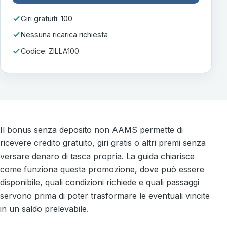
Giri gratuiti: 100
Nessuna ricarica richiesta
Codice: ZILLA100
Il bonus senza deposito non AAMS permette di
ricevere credito gratuito, giri gratis o altri premi senza
versare denaro di tasca propria. La guida chiarisce
come funziona questa promozione, dove può essere
disponibile, quali condizioni richiede e quali passaggi
servono prima di poter trasformare le eventuali vincite
in un saldo prelevabile.