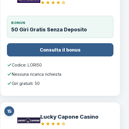
★★★★☆
BONUS
50 Giri Gratis Senza Deposito
Consulta il bonus
Codice: LORI50
Nessuna ricarica richiesta
Giri gratuiti: 50
15
Lucky Capone Casino
★★★★☆