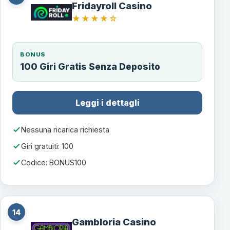
Fridayroll Casino
★★★★☆
BONUS
100 Giri Gratis Senza Deposito
Leggi i dettagli
Nessuna ricarica richiesta
Giri gratuiti: 100
Codice: BONUS100
14
Gambloria Casino