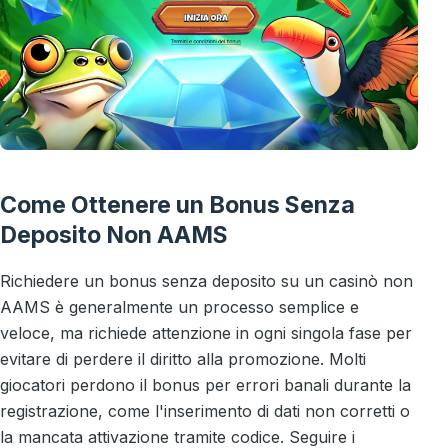
Come Ottenere un Bonus Senza
Deposito Non AAMS
Richiedere un bonus senza deposito su un casinò non
AAMS è generalmente un processo semplice e
veloce, ma richiede attenzione in ogni singola fase per
evitare di perdere il diritto alla promozione. Molti
giocatori perdono il bonus per errori banali durante la
registrazione, come l'inserimento di dati non corretti o
la mancata attivazione tramite codice. Seguire i