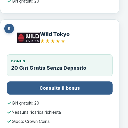
Giri gratuiti: 20
9
Wild Tokyo
★★★★☆
BONUS
20 Giri Gratis Senza Deposito
Consulta il bonus
Giri gratuiti: 20
Nessuna ricarica richiesta
Gioco: Crown Coins