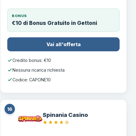
BONUS
€10 di Bonus Gratuito in Gettoni
Vai all'offerta
Credito bonus: €10
Nessuna ricarica richiesta
Codice: CAPONE10
16
Spinania Casino
★★★★☆