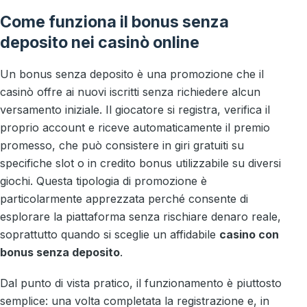
Come funziona il bonus senza
deposito nei casinò online
Un bonus senza deposito è una promozione che il
casinò offre ai nuovi iscritti senza richiedere alcun
versamento iniziale. Il giocatore si registra, verifica il
proprio account e riceve automaticamente il premio
promesso, che può consistere in giri gratuiti su
specifiche slot o in credito bonus utilizzabile su diversi
giochi. Questa tipologia di promozione è
particolarmente apprezzata perché consente di
esplorare la piattaforma senza rischiare denaro reale,
soprattutto quando si sceglie un affidabile
casino con
bonus senza deposito
.
Dal punto di vista pratico, il funzionamento è piuttosto
semplice: una volta completata la registrazione e, in