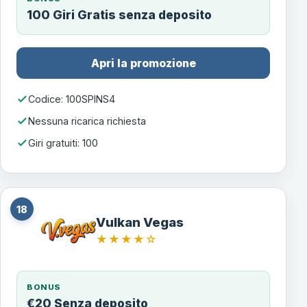
100 Giri Gratis senza deposito
Apri la promozione
Codice: 100SPINS4
Nessuna ricarica richiesta
Giri gratuiti: 100
18
Vulkan Vegas
★★★★☆
BONUS
€20 Senza deposito