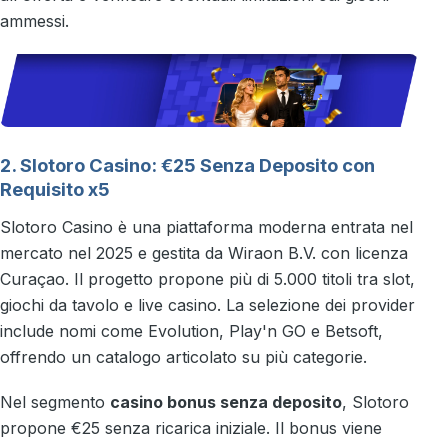
ammessi.
2. Slotoro Casino: €25 Senza Deposito con
Requisito x5
Slotoro Casino è una piattaforma moderna entrata nel
mercato nel 2025 e gestita da Wiraon B.V. con licenza
Curaçao. Il progetto propone più di 5.000 titoli tra slot,
giochi da tavolo e live casino. La selezione dei provider
include nomi come Evolution, Play'n GO e Betsoft,
offrendo un catalogo articolato su più categorie.
Nel segmento
casino bonus senza deposito
, Slotoro
propone €25 senza ricarica iniziale. Il bonus viene