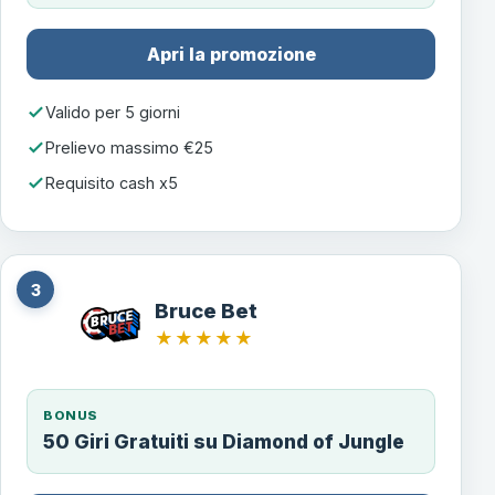
Apri la promozione
Valido per 5 giorni
Prelievo massimo €25
Requisito cash x5
3
Bruce Bet
★★★★★
BONUS
50 Giri Gratuiti su Diamond of Jungle