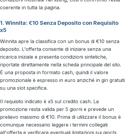
coerente in tutta la pagina.
1. Winnita: €10 Senza Deposito con Requisito
x5
Winnita apre la classifica con un bonus di €10 senza
deposito. L'offerta consente di iniziare senza una
ricarica iniziale e presenta condizioni sintetiche,
riportate direttamente nella scheda principale del sito.
È una proposta in formato cash, quindi il valore
promozionale è espresso in euro anziché in giri gratuiti
su una slot specifica.
Il requisito indicato è x5 sul credito cash. La
promozione resta valida per 5 giorni e prevede un
prelievo massimo di €10. Prima di utilizzare il bonus è
comunque necessario leggere i termini collegati
all'offerta e verificare eventuali limitazioni sui giochi