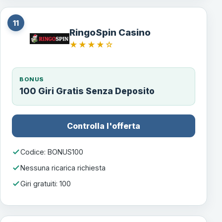
11
RingoSpin Casino
★★★★☆
BONUS
100 Giri Gratis Senza Deposito
Controlla l'offerta
Codice: BONUS100
Nessuna ricarica richiesta
Giri gratuiti: 100