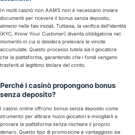
In molti casinò non AAMS non è necessario inviare
documenti per ricevere il bonus senza deposito,
almeno nelle fasi iniziali. Tuttavia, la verifica dell'identità
(KYC, Know Your Customer) diventa obbligatoria nel
momento in cui si desidera prelevare le vincite
accumulate. Questo processo tutela sia il giocatore
che la piattaforma, garantendo che i fondi vengano
trasferiti al legittimo titolare del conto.
Perché i casinò propongono bonus
senza deposito?
I casinò online offrono bonus senza deposito come
strumento per attirare nuovi giocatori e invogliarli a
provare la piattaforma senza rischiare il proprio
denaro. Questo tipo di promozione è vantaggioso sia