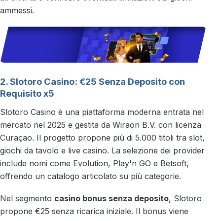
ammessi.
2. Slotoro Casino: €25 Senza Deposito con
Requisito x5
Slotoro Casino è una piattaforma moderna entrata nel
mercato nel 2025 e gestita da Wiraon B.V. con licenza
Curaçao. Il progetto propone più di 5.000 titoli tra slot,
giochi da tavolo e live casino. La selezione dei provider
include nomi come Evolution, Play'n GO e Betsoft,
offrendo un catalogo articolato su più categorie.
Nel segmento
casino bonus senza deposito
, Slotoro
propone €25 senza ricarica iniziale. Il bonus viene