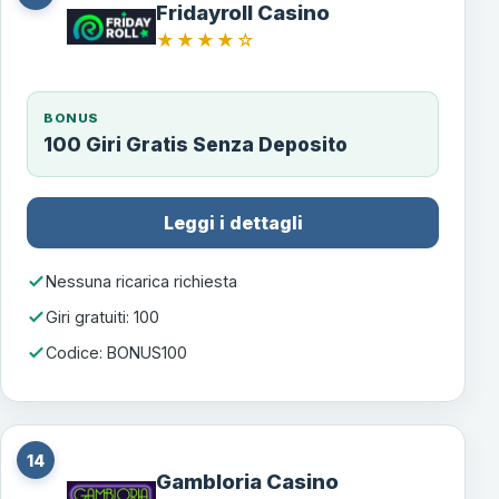
Fridayroll Casino
★★★★☆
BONUS
100 Giri Gratis Senza Deposito
Leggi i dettagli
Nessuna ricarica richiesta
Giri gratuiti: 100
Codice: BONUS100
14
Gambloria Casino