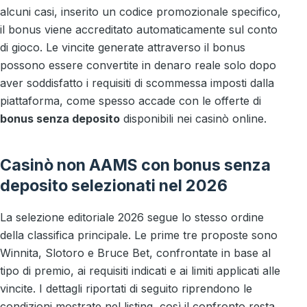
alcuni casi, inserito un codice promozionale specifico,
il bonus viene accreditato automaticamente sul conto
di gioco. Le vincite generate attraverso il bonus
possono essere convertite in denaro reale solo dopo
aver soddisfatto i requisiti di scommessa imposti dalla
piattaforma, come spesso accade con le offerte di
bonus senza deposito
disponibili nei casinò online.
Casinò non AAMS con bonus senza
deposito selezionati nel 2026
La selezione editoriale 2026 segue lo stesso ordine
della classifica principale. Le prime tre proposte sono
Winnita, Slotoro e Bruce Bet, confrontate in base al
tipo di premio, ai requisiti indicati e ai limiti applicati alle
vincite. I dettagli riportati di seguito riprendono le
condizioni mostrate nel listing, così il confronto resta