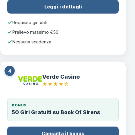
Leggi i dettagli
Requisito giri x55
Prelievo massimo €50
Nessuna scadenza
4
Verde Casino
★★★★☆
BONUS
50 Giri Gratuiti su Book Of Sirens
Consulta il bonus