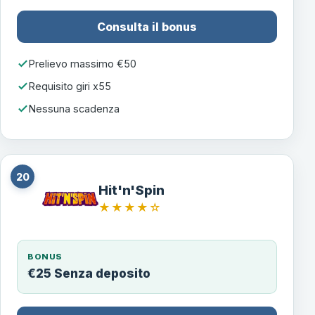
Consulta il bonus
Prelievo massimo €50
Requisito giri x55
Nessuna scadenza
20
Hit'n'Spin
★★★★☆
BONUS
€25 Senza deposito