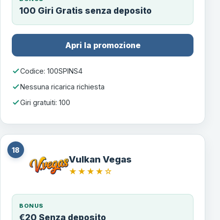
100 Giri Gratis senza deposito
Apri la promozione
Codice: 100SPINS4
Nessuna ricarica richiesta
Giri gratuiti: 100
18
Vulkan Vegas
★★★★☆
BONUS
€20 Senza deposito