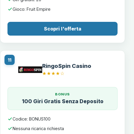
Gioco: Fruit Empire
Scopri l'offerta
11
RingoSpin Casino
★★★★☆
BONUS
100 Giri Gratis Senza Deposito
Codice: BONUS100
Nessuna ricarica richiesta