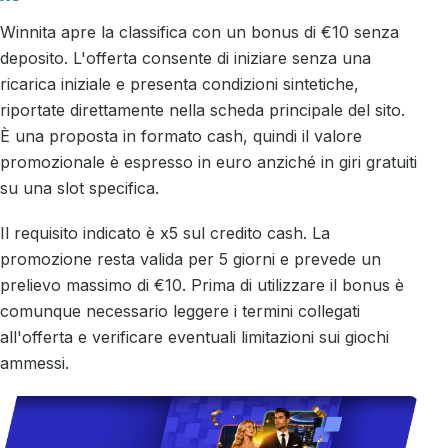
Winnita apre la classifica con un bonus di €10 senza
deposito. L'offerta consente di iniziare senza una
ricarica iniziale e presenta condizioni sintetiche,
riportate direttamente nella scheda principale del sito.
È una proposta in formato cash, quindi il valore
promozionale è espresso in euro anziché in giri gratuiti
su una slot specifica.
Il requisito indicato è x5 sul credito cash. La
promozione resta valida per 5 giorni e prevede un
prelievo massimo di €10. Prima di utilizzare il bonus è
comunque necessario leggere i termini collegati
all'offerta e verificare eventuali limitazioni sui giochi
ammessi.