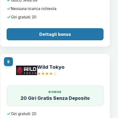
Gioco: Area 69
Nessuna ricarica richiesta
Giri gratuiti: 20
Dettagli bonus
9
Wild Tokyo
★★★★☆
BONUS
20 Giri Gratis Senza Deposito
Giri gratuiti: 20