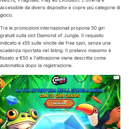
accessibile da diversi dispositivi e copre più categorie di
gioco.
Tra le promozioni internazionali propone 50 giri
gratuiti sulla slot Diamond of Jungle. Il requisito
indicato è x55 sulle vincite dei free spin, senza una
scadenza riportata nel listing. Il prelievo massimo è
fissato a €50 e l'attivazione viene descritta come
automatica dopo la registrazione.