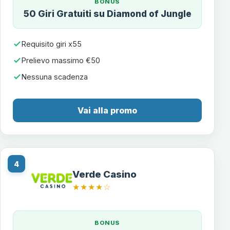
BONUS
50 Giri Gratuiti su Diamond of Jungle
Requisito giri x55
Prelievo massimo €50
Nessuna scadenza
Vai alla promo
4
Verde Casino
★★★★☆
BONUS