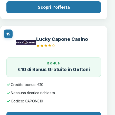
Scopri l'offerta
15
Lucky Capone Casino
★★★★☆
BONUS
€10 di Bonus Gratuito in Gettoni
Credito bonus: €10
Nessuna ricarica richiesta
Codice: CAPONE10