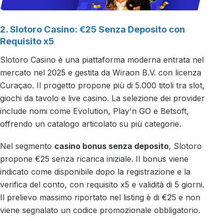
2. Slotoro Casino: €25 Senza Deposito con
Requisito x5
Slotoro Casino è una piattaforma moderna entrata nel
mercato nel 2025 e gestita da Wiraon B.V. con licenza
Curaçao. Il progetto propone più di 5.000 titoli tra slot,
giochi da tavolo e live casino. La selezione dei provider
include nomi come Evolution, Play'n GO e Betsoft,
offrendo un catalogo articolato su più categorie.
Nel segmento
casino bonus senza deposito
, Slotoro
propone €25 senza ricarica iniziale. Il bonus viene
indicato come disponibile dopo la registrazione e la
verifica del conto, con requisito x5 e validità di 5 giorni.
Il prelievo massimo riportato nel listing è di €25 e non
viene segnalato un codice promozionale obbligatorio.